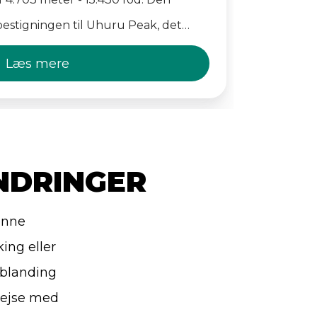
bestigningen til Uhuru Peak, det
et. Hytten tilbyder grundlæggende
Læs mere
er til trætte klatrere, der bruger den
kt for deres sidste forsøg på at nå
NDRINGER
enne
ing eller
 blanding
rejse med