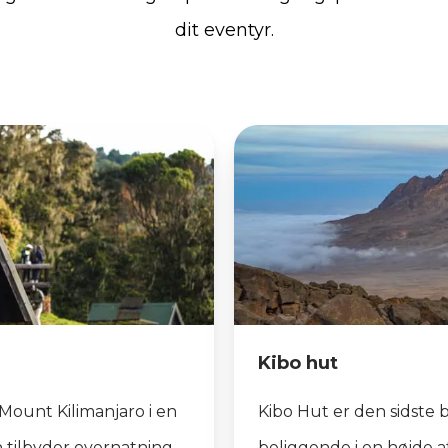
dit eventyr.
Kibo hut
Mount Kilimanjaro i en
Kibo Hut er den sidste 
n tilbyder overnatning
beliggende i en højde a