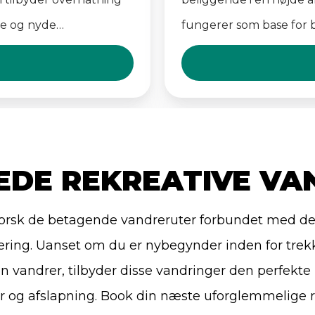
ile og nyde
fungerer som base for 
højeste punkt på bjerg
indkvartering og måltid
som et forberedelsespun
toppen.
EDE REKREATIVE VA
orsk de betagende vandreruter forbundet med d
ering. Uanset om du er nybegynder inden for trekk
en vandrer, tilbyder disse vandringer den perfekte
yr og afslapning. Book din næste uforglemmelige 