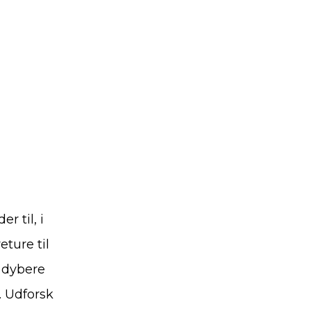
 til, i
eture til
t dybere
. Udforsk