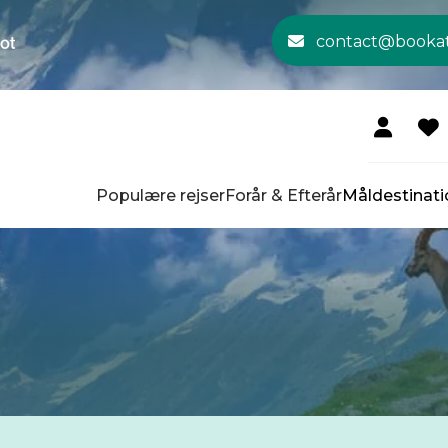
contact@booka
Populære rejser
Forår & Efterår
Måldestinati