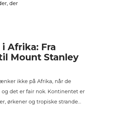
er, der
i Afrika: Fra
til Mount Stanley
ænker ikke på Afrika, når de
og det er fair nok. Kontinentet er
er, ørkener og tropiske strande
jergbestigning. Men det ændrer sig
limanjaro ved solopgang, de