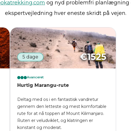
okatrekking.com
og nyd problemfri planlægning
ekspertvejledning hver eneste skridt på vejen.
5
€
1525
5 dage
Avanceret
Hurtig Marangu-rute
Deltag med os i en fantastisk vandretur
gennem den letteste og mest komfortable
rute for at nå toppen af Mount Kilimanjaro.
Ruten er veludviklet, og klatringen er
konstant og moderat.