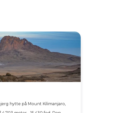
bjerg hytte på Mount Kilimanjaro,
f 4.703 meter - 15.430 fod. Den