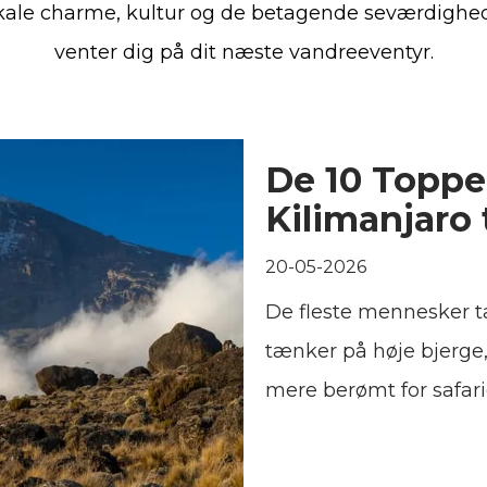
kale charme, kultur og de betagende seværdighed
venter dig på dit næste vandreeventyr.
De 10 Toppe 
Kilimanjaro 
20-05-2026
De fleste mennesker t
tænker på høje bjerge, 
mere berømt for safari
end for gletsjere og b
hurtigt, når du ser Ki