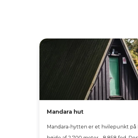
Mandara hut
Mandara-hytten er et hvilepunkt på 
højde af 2.700 meter - 8.858 fod. De