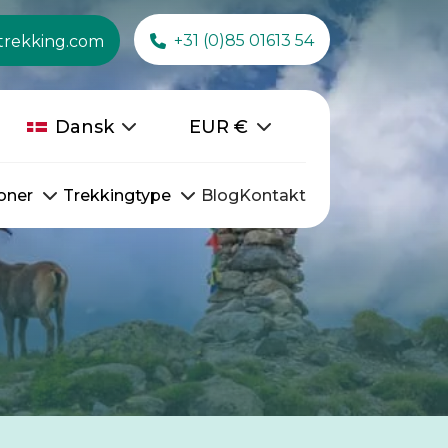
+31 (0)85 01613 54
trekking.com
Dansk
EUR
€
oner
Trekkingtype
Blog
Kontakt