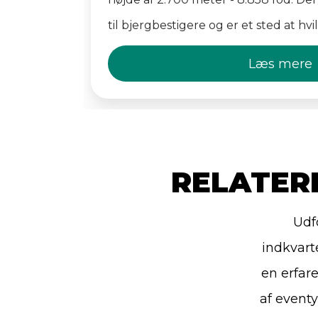
til bjergbestigere og er et sted at hv
omgivelserne.
Læs mere
RELATER
Udf
indkvart
en erfar
af event