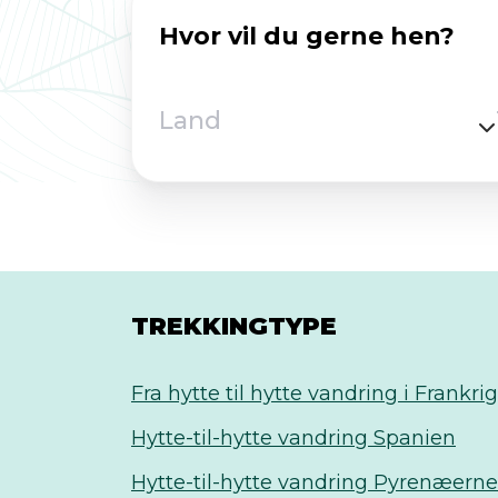
Hvor vil du gerne hen?
Land
TREKKINGTYPE
Fra hytte til hytte vandring i Frankrig
Hytte-til-hytte vandring Spanien
Hytte-til-hytte vandring Pyrenæerne