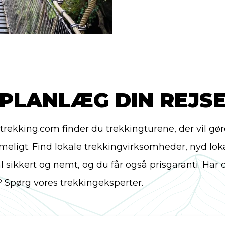
Eifelsteig en af klassik
Eifelsteig er du altid 
for Eifelsteig er derfo
begleiten. Just you, t
blogindlæg om Eifelst
PLANLÆG DIN REJS
og forbered dig godt ti
GPX-filer. På den 313 
rekking.com finder du trekkingturene, der vil gøre
opleve de forskellige 
eligt. Find lokale trekkingvirksomheder, nyd loka
intensivt. Årstiderne g
 sikkert og nemt, og du får også prisgaranti. Har
Således har hver årsti
? Spørg vores trekkingeksperter.
vågner Eifel op med f
hække, efterfulgt af d