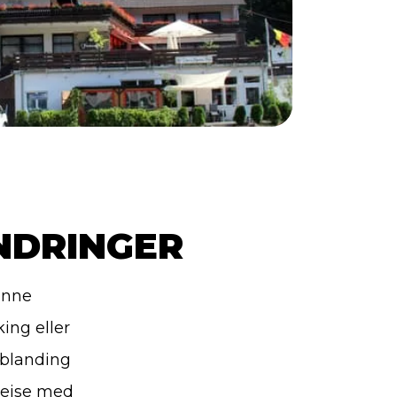
NDRINGER
enne
ing eller
 blanding
rejse med