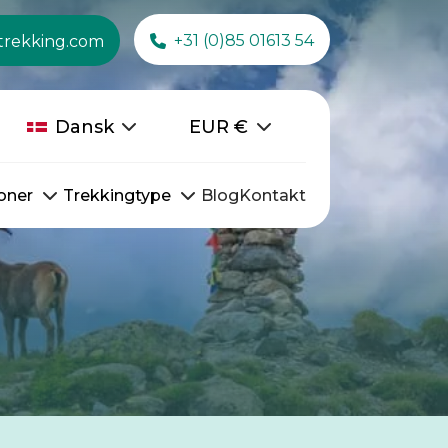
+31 (0)85 01613 54
trekking.com
Dansk
EUR
€
oner
Trekkingtype
Blog
Kontakt