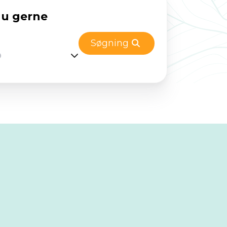
dbyggere. Eifel har et varmt klima
du gerne
ovene og bækkene giver den
ifelens efterårsfarver er også
Søgning
vinteren er Eifel måske på sit