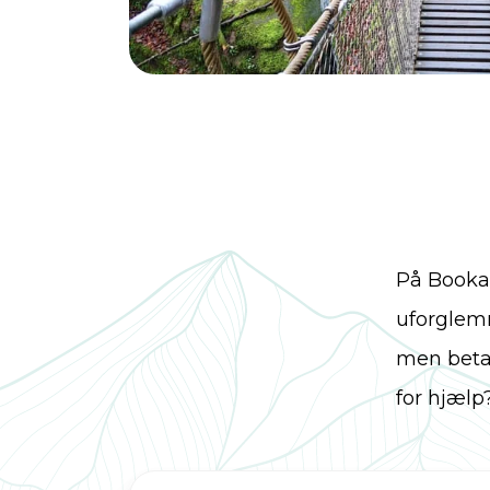
På Bookat
uforglemm
men betal
for hjælp