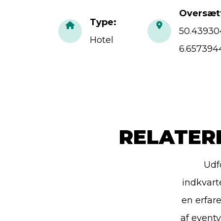
Oversætt
Type
:
50.4393
Hotel
6.65739
RELATER
Udf
indkvart
en erfar
af event