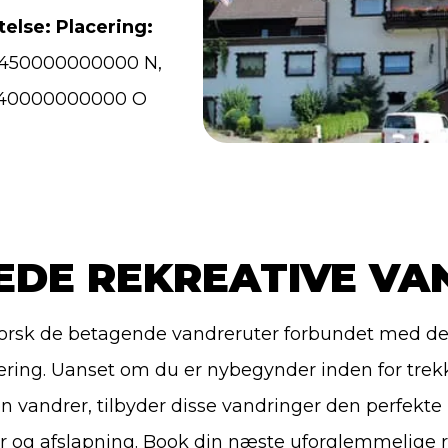
else: Placering
:
0450000000000 N,
440000000000 O
EDE REKREATIVE VA
orsk de betagende vandreruter forbundet med d
ering. Uanset om du er nybegynder inden for trekk
en vandrer, tilbyder disse vandringer den perfekte
yr og afslapning. Book din næste uforglemmelige 