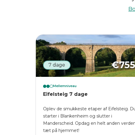
Bo
€
75
7 dage
Mellemniveau
Eifelsteig 7 dage
Oplev de smukkeste etaper af Eifelsteig. D
starter i Blankenheim og slutter i
Manderscheid. Opdag en helt anden verde
tæt på hjemmet!