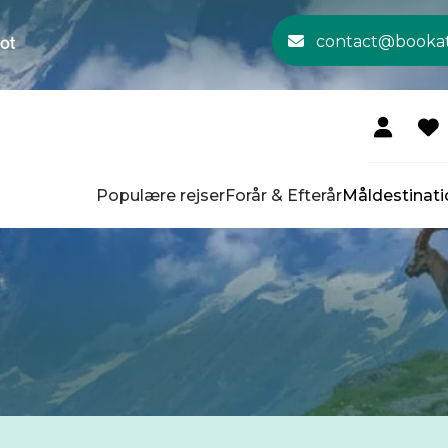
contact@booka
Populære rejser
Forår & Efterår
Måldestinati