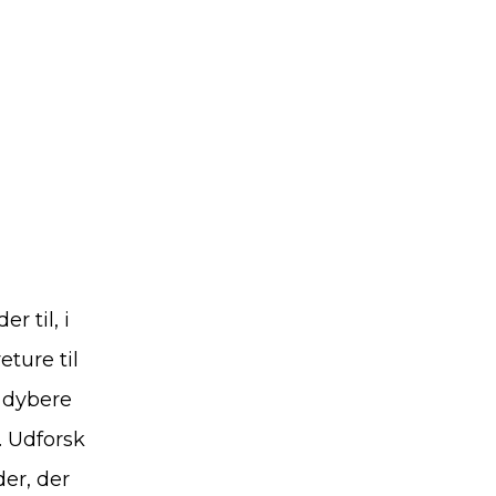
 til, i
eture til
t dybere
. Udforsk
er, der