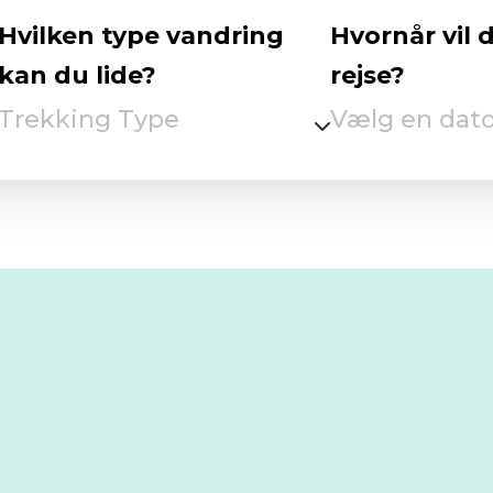
"Eifel Gold" af sine in
Hvilken type vandring
Hvornår vil 
om sommeren, når sk
kan du lide?
rejse?
nødvendige kølighed. E
Trekking Type
værd at opleve, og om 
allerbedste.