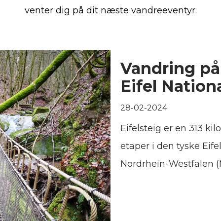
venter dig på dit næste vandreeventyr.
Vandring på
Eifel Nation
28-02-2024
Eifelsteig er en 313 ki
etaper i den tyske Eife
Nordrhein-Westfalen (N
smukke Trier i Rheinla
oplev Tyskland, når d
Rheinsteig, Malerweg, 