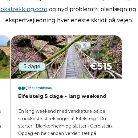
okatrekking.com
og nyd problemfri planlægning
ekspertvejledning hver eneste skridt på vejen.
5
€
515
5 dage
Mellemniveau
Eifelsteig 5 dage - lang weekend
u
En lang weekend med vandreture på de
smukkeste strækninger af Eifelsteig? Du
n
starter i Blankenheim og slutter i Gerolstein.
Opdag en helt anden verden tæt på