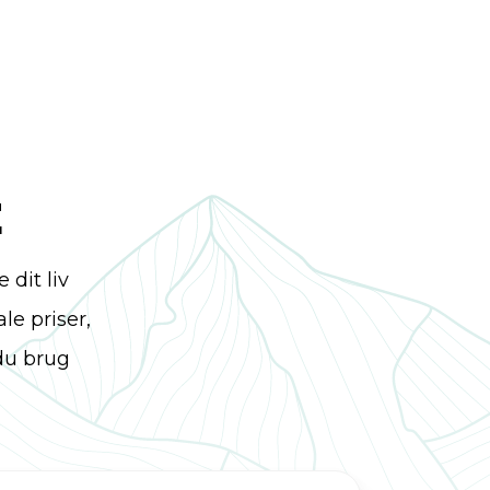
erne til en tysk vandreferie. På
ledsaget af elementerne. Mottoet
r "Wo Fells und Wasser Dich
he Water and the Rocks." Læs vores
eig, opdag de smukkeste etaper,
E
l Eifelsteig-ruten ved hjælp af
km lange Eifelsteig kan vandrere
 dit liv
facetter af Eifel-middelbjergene
le priser,
iver konstant ruten et nyt ansigt.
 du brug
d sin egen charme. Om foråret
arverige enge og blomstrende
e berømte gyvelblomster - kaldet