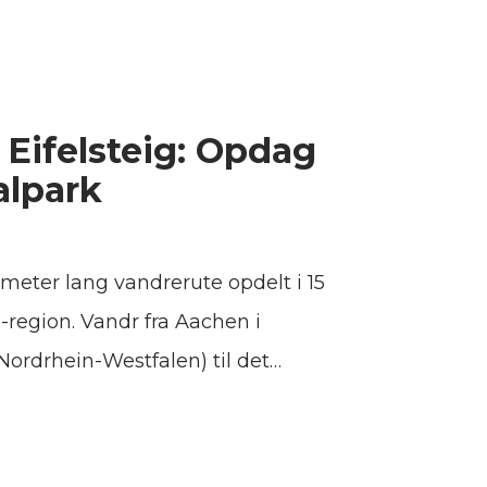
 Eifelsteig: Opdag
alpark
lometer lang vandrerute opdelt i 15
l-region. Vandr fra Aachen i
ordrhein-Westfalen) til det
nd-Pfalz (Rheinland-Pfalz) og
et er bedst. Sammen med
Rothaarsteig, og Moselsteig, er