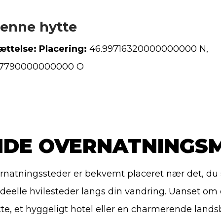
enne hytte
ttelse: Placering
:
46.99716320000000000 N,
067790000000000 O
DE OVERNATNINGS
rnatningssteder er bekvemt placeret nær det, du 
 ideelle hvilesteder langs din vandring. Uanset om 
te, et hyggeligt hotel eller en charmerende landsb