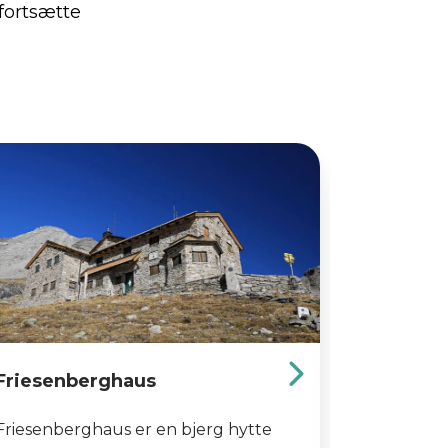
fortsætte
Friesenberghaus
Tuxerjo
Friesenberghaus er en bjerg hytte
Tuxerjoch