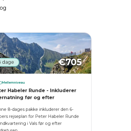
 og
€
705
8 dage
Mellemniveau
ter Habeler Runde - Inkluderer
ernatning før og efter
ne 8-dages pakke inkluderer den 6-
pers rejseplan for Peter Habeler Runde
indkvartering i Vals før og efter
dreturen.