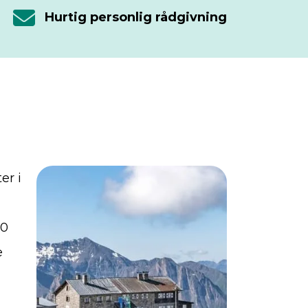
Hurtig personlig rådgivning
er i
90
e