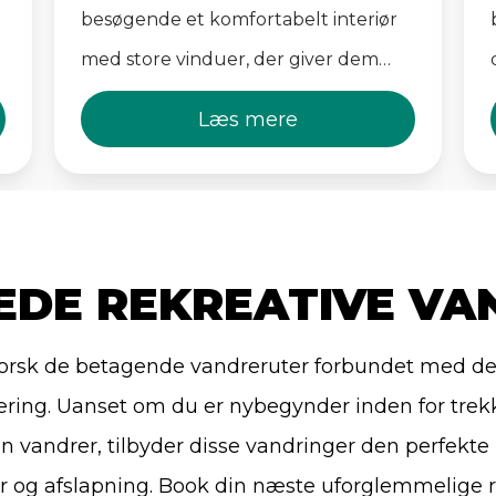
besøgende et komfortabelt interiør
med store vinduer, der giver dem
mulighed for at nyde den fantastiske
Læs mere
panoramaudsigt, der omgiver denne
hytte. Soveværelserne på
Olpererhütte har opvarmning og
giver et behageligt ophold. Hytten
EDE REKREATIVE VA
tilbyder også varmt vand, brusere og
lækre regionale retter!
orsk de betagende vandreruter forbundet med d
ering. Uanset om du er nybegynder inden for trekk
en vandrer, tilbyder disse vandringer den perfekte
yr og afslapning. Book din næste uforglemmelige 