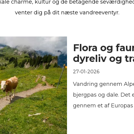
kale charme, kultur og de betagende seværdighed
venter dig på dit næste vandreeventyr.
Flora og fau
dyreliv og t
27-01-2026
Vandring gennem Alpe
bjergpas og dale. Det
gennem et af Europas r
højde, klima og geograf
Når du bevæger dig ge