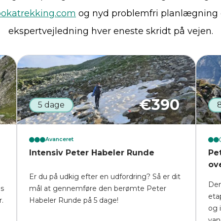
okatrekking.com
og nyd problemfri planlægning
ekspertvejledning hver eneste skridt på vejen.
0
€
390
5 dage
Avanceret
Intensiv Peter Habeler Runde
Pe
ov
Er du på udkig efter en udfordring? Så er dit
Den
es
mål at gennemføre den berømte Peter
eta
r.
Habeler Runde på 5 dage!
og 
van