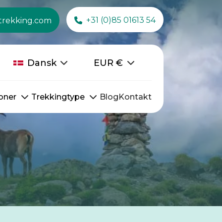
+31 (0)85 01613 54
trekking.com
Dansk
EUR
€
oner
Trekkingtype
Blog
Kontakt