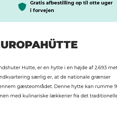
Gratis afbestilling op til otte uger
i forvejen
EUROPAHÜTTE
dshuter Hütte, er en hytte i en højde af 2.693 met
indkvartering særlig er, at de nationale grænser
ge gennem gæsteområdet. Denne hytte kan rumme 
n med kulinariske lækkerier fra det traditionell