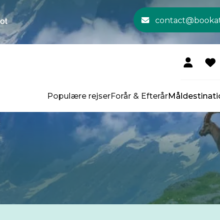
contact@booka
Populære rejser
Forår & Efterår
Måldestinati