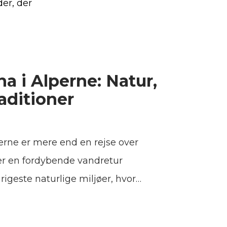
er, der
na i Alperne: Natur,
raditioner
rne er mere end en rejse over
 er en fordybende vandretur
igeste naturlige miljøer, hvor
i former livet på alle niveauer.
nnem landskabet, skifter scenen