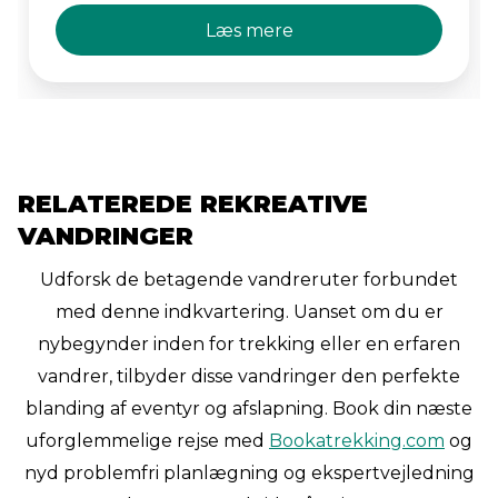
Stedet har uovertrufne udsigter til
Læs mere
Cuernos del Paine og Lake Nordenskjöld,
hvilket gør det til et fremragende sted at
komme sig.
RELATEREDE REKREATIVE
VANDRINGER
Udforsk de betagende vandreruter forbundet
med denne indkvartering. Uanset om du er
nybegynder inden for trekking eller en erfaren
vandrer, tilbyder disse vandringer den perfekte
blanding af eventyr og afslapning. Book din næste
uforglemmelige rejse med
Bookatrekking.com
og
nyd problemfri planlægning og ekspertvejledning