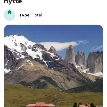
hytte
Type
:
Hotel