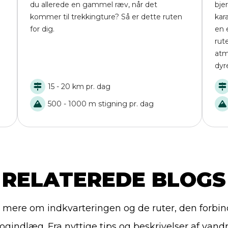
du allerede en gammel ræv, når det
bje
kommer til trekkingture? Så er dette ruten
kar
for dig.
en 
rut
atm
dyre
15 - 20 km pr. dag
500 - 1000 m stigning pr. dag
RELATEREDE BLOGS
mere om indkvarteringen og de ruter, den forbinder
ogindlæg. Fra nyttige tips og beskrivelser af vandr