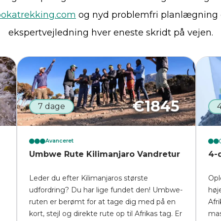
okatrekking.com
og nyd problemfri planlægning
ekspertvejledning hver eneste skridt på vejen.
5
€
1845
7 dage
Avanceret
Umbwe Rute Kilimanjaro Vandretur
4-
Leder du efter Kilimanjaros største
Opl
udfordring? Du har lige fundet den! Umbwe-
høj
ruten er berømt for at tage dig med på en
Afr
kort, stejl og direkte rute op til Afrikas tag. Er
mas