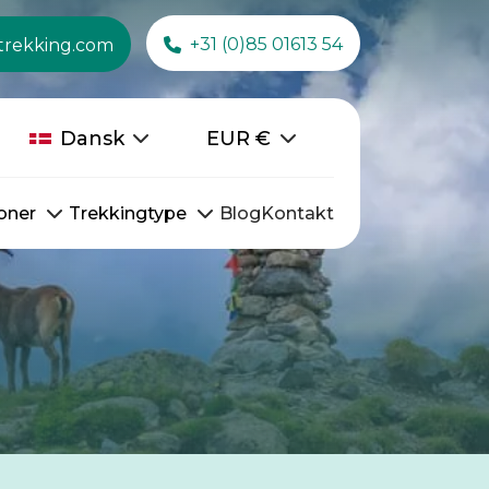
+31 (0)85 01613 54
trekking.com
Dansk
EUR
€
oner
Trekkingtype
Blog
Kontakt