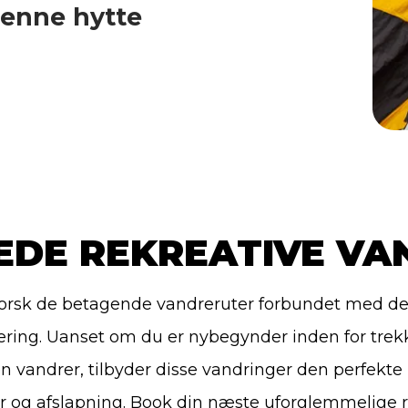
enne hytte
EDE REKREATIVE VA
orsk de betagende vandreruter forbundet med d
ering. Uanset om du er nybegynder inden for trekk
en vandrer, tilbyder disse vandringer den perfekte
yr og afslapning. Book din næste uforglemmelige 