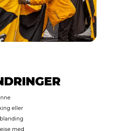
NDRINGER
enne
ing eller
 blanding
rejse med