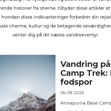
rende historier fra stierne, tilbyder disse artikler e
i, hvordan disse indkvarteringer forbedrer din rejse
kale charme, kultur og de betagende seværdighed
venter dig på dit næste vandreeventyr.
Vandring p
Camp Trek: 
fodspor
06-08-2026
Annapurna Base Cam