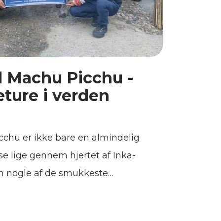
il Machu Picchu -
eture i verden
icchu er ikke bare en almindelig
jse lige gennem hjertet af Inka-
m nogle af de smukkeste
ruvianske Andesbjerge har at
: mens du bevæger dig langs gamle