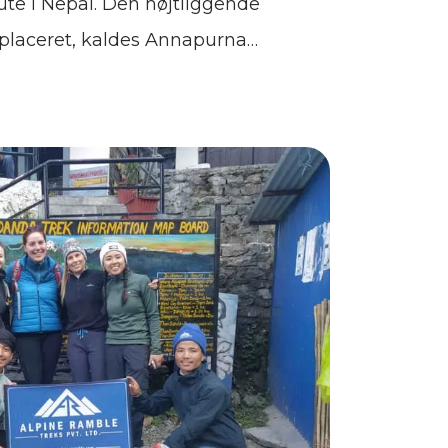
te i Nepal. Den højtliggende
r placeret, kaldes Annapurna
t af en arena af spidse tinder
Dette sted er dybt forankret i
ie. Verdens første nogensinde
 over 8000 meter startede her.
bestigningen, er trekking til dette
Hos Bookatrekking.com har vi
af trekkingture til Annapurna
iver det din tur? Når det kommer
r Annapurna-regionen en af vores
vorfor bør du gøre denne trek? Vi
unde i dette blogindlæg!