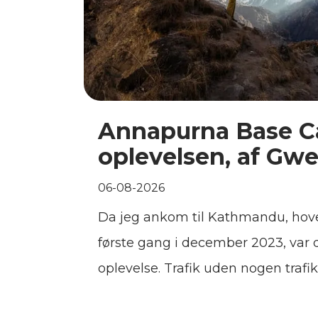
Annapurna Base 
oplevelsen, af Gw
06-08-2026
Da jeg ankom til Kathmandu, hove
første gang i december 2023, var d
oplevelse. Trafik uden nogen trafi
gaden, folk iført farverige tøj, ga