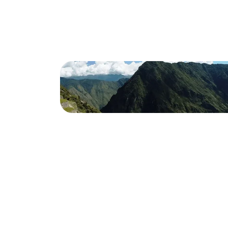
konstante duft af krydrede måltider
hovedstad. Noget jeg straks bem
lokalbefolkningens venlighed og i
altid mødt med et buk og “Namas
at de er meget villige til at vise d
besøge, hvor du kan sove og spis
yndlingsretter med det samme va
traditionel ret af fyldte dumplin
krydret sauce, virkelig lækker og e
prøve. Den ældste i Kathmandu er
center”, hvor de bruger traditionel