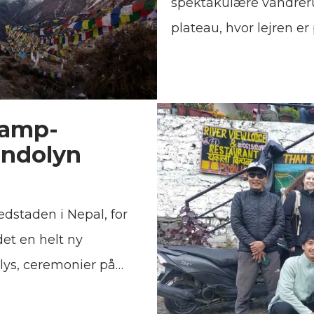
spektakulære vandreru
plateau, hvor lejren e
Sanctuary og er omgive
dækket med sne og is. 
bjergbestigningshistor
Camp-
bestigning af et bjerg
endolyn
Men, i modsætning til 
magiske sted ligetil. 
arrangeret hundredvis 
dstaden i Nepal, for
Base Camp. Hvornår bl
et en helt ny
til bjerglandskaber, e
klys, ceremonier på
absolutte favoritter. H
dekøtere overalt og den
giver dig masser af gr