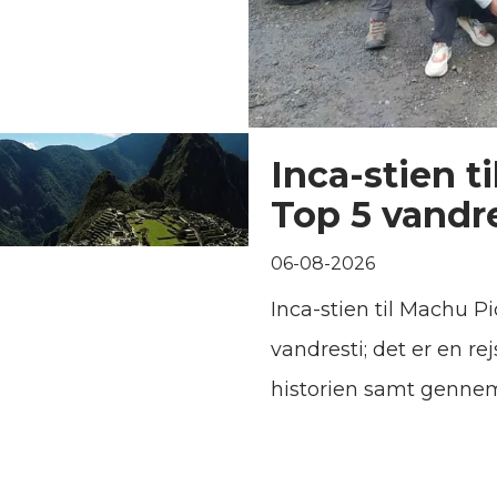
. En typisk asiatisk
ærkede var
nteresse i nytilkomne,
te”. Jeg bemærkede,
ig de bedste steder at
Inca-stien t
e middag. En af mine
Top 5 vandr
r Momo's, en
06-08-2026
gs med en cremet
Inca-stien til Machu P
n ret, du absolut bør
vandresti; det er en re
 “Old Everest Mo:Mo
historien samt genne
t bøffelkød.
landskaber, som de pe
byde på. Forestil dig