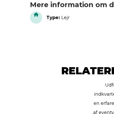
Mere information om d
Type
:
Lejr
RELATER
Udf
indkvart
en erfar
af event