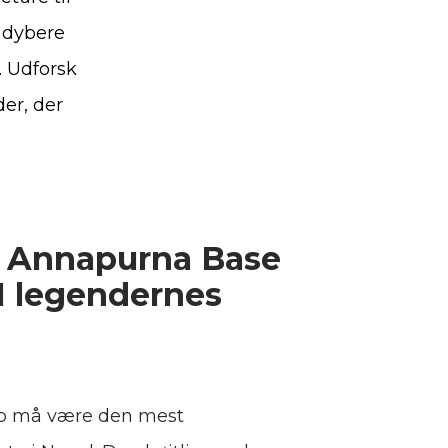
t dybere
. Udforsk
er, der
å Annapurna Base
I legendernes
p må være den mest