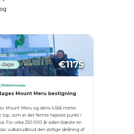
 og
€
1175
4 dage
Mellemniveau
dages Mount Meru bestigning
ev Mount Meru og dens 4.566 meter
e top, som er det femte højeste punkt i
ika. For cirka 250.000 år siden blæste en
siv vulkanudbrud den østlige skråning af