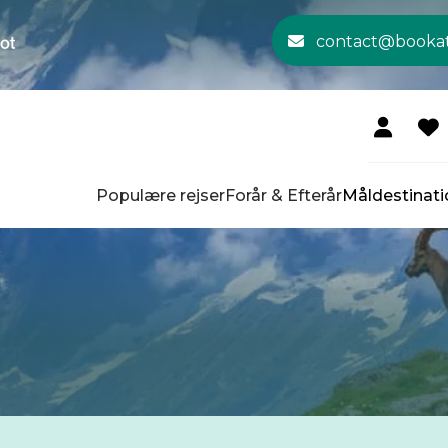
contact@booka
Populære rejser
Forår & Efterår
Måldestinati