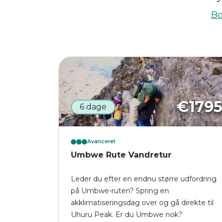
Bo
€
179
6 dage
Avanceret
Umbwe Rute Vandretur
Leder du efter en endnu større udfordring
på Umbwe-ruten? Spring en
akklimatiseringsdag over og gå direkte til
Uhuru Peak. Er du Umbwe nok?