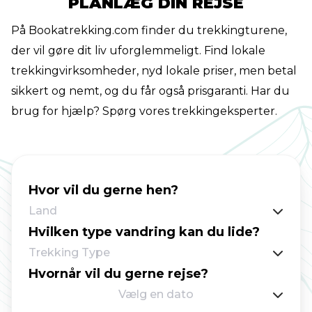
PLANLÆG DIN REJSE
bjergskure. Egnet til vandrere fra 10/12 år og
På Bookatrekking.com finder du trekkingturene,
op, giver denne vandretur dig mulighed for at
der vil gøre dit liv uforglemmeligt. Find lokale
vandre i miles uden at støde på noget eller
trekkingvirksomheder, nyd lokale priser, men betal
nogen. Norsk kultur omfavner vandring, og
sikkert og nemt, og du får også prisgaranti. Har du
mange familier går traditionelt ud hver søndag
brug for hjælp? Spørg vores trekkingeksperter.
til en frisk gåtur. Som et resultat har Norge et
veludviklet vandre-netværk med tusindvis af
kilometer vandrestier. Derudover blander
over 550 træhytter sig smukt ind i norsk natur,
Hvor vil du gerne hen?
og sammen skaber dette en unik oplevelse af
Land
natur og kultur. Trollheim Trekanten Rute
Hvilken type vandring kan du lide?
fører dig gennem Trollheimen bjergkæden,
Trekking Type
kendt som Norges smukkeste ryg på grund af
Hvornår vil du gerne rejse?
sin store variation af natur. Er du nysgerrig på,
Vælg en dato
hvad Norge har at byde på? Så pak hurtigt din