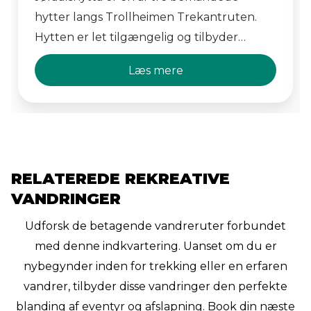
hytter langs Trollheimen Trekantruten.
Hytten er let tilgængelig og tilbyder
mange vandremuligheder i den
Læs mere
omkringliggende natur. Med 94
sengepladser har de plads til vandrere og
cyklister, som kan nyde et godt lokalt
måltid fra Setra på stedet.
RELATEREDE REKREATIVE
VANDRINGER
Udforsk de betagende vandreruter forbundet
med denne indkvartering. Uanset om du er
nybegynder inden for trekking eller en erfaren
vandrer, tilbyder disse vandringer den perfekte
blanding af eventyr og afslapning. Book din næste