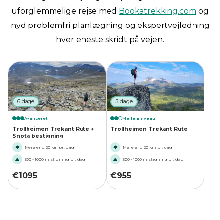
uforglemmelige rejse med
Bookatrekking.com
og
nyd problemfri planlægning og ekspertvejledning
hver eneste skridt på vejen.
6 dage
5 dage
Avanceret
Mellemniveau
Trollheimen Trekant Rute +
Trollheimen Trekant Rute
Snota bestigning
Mere end 20 km pr. dag
Mere end 20 km pr. dag
500 - 1000 m stigning pr. dag
500 - 1000 m stigning pr. dag
€
1095
€
955