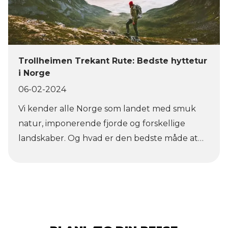
Trollheimen Trekant Rute: Bedste hyttetur
i Norge
06-02-2024
Vi kender alle Norge som landet med smuk
natur, imponerende fjorde og forskellige
landskaber. Og hvad er den bedste måde at
opleve denne natur på? En flerdages
vandretur, selvfølgelig! Kun 2 timers kørsel fra
Trondheim finder du startpunktet for
Trollheimen Trekanten Rute. Denne
vandretur fører dig forbi store sletter, hvide
snefelter, klare bjergsøer og tre kulturelle