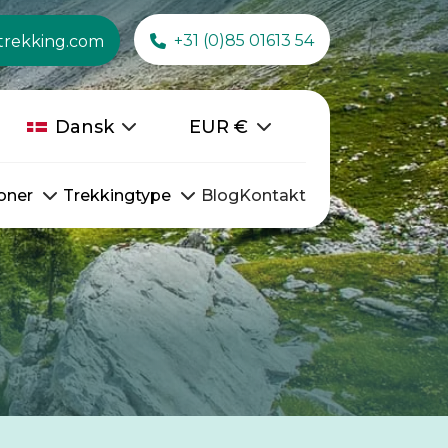
+31 (0)85 01613 54
trekking.com
Dansk
EUR
€
oner
Trekkingtype
Blog
Kontakt