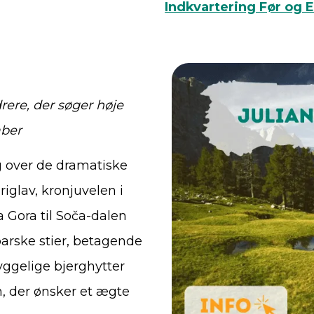
Indkvartering Før og E
rere, der søger høje
aber
g over de dramatiske
iglav, kronjuvelen i
a Gora til Soča-dalen
arske stier, betagende
yggelige bjerghytter
m, der ønsker et ægte