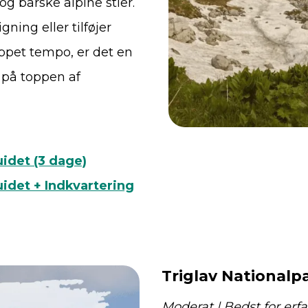
g barske alpine stier.
ning eller tilføjer
appet tempo, er det en
å på toppen af
idet (3 dage)
uidet + Indkvartering
Triglav Nationalp
Moderat | Bedst for erf