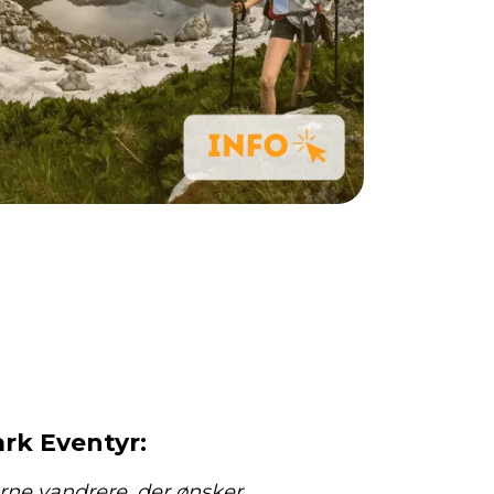
ark Eventyr:
arne vandrere, der ønsker