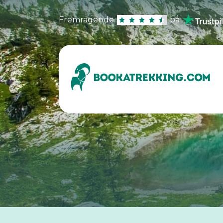
Fremragende
på