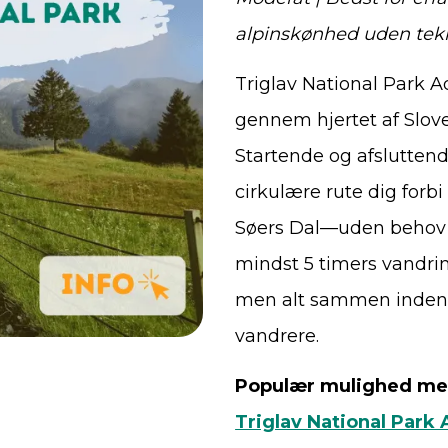
alpinskønhed uden tekn
Triglav National Park Ad
gennem hjertet af Slov
Startende og afslutten
cirkulære rute dig for
Søers Dal—uden behov fo
mindst 5 timers vandri
men alt sammen inden f
vandrere.
Populær mulighed med
Triglav National Park 