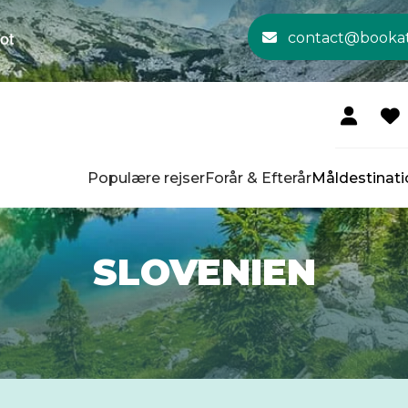
contact@booka
Populære rejser
Forår & Efterår
Måldestinati
SLOVENIEN