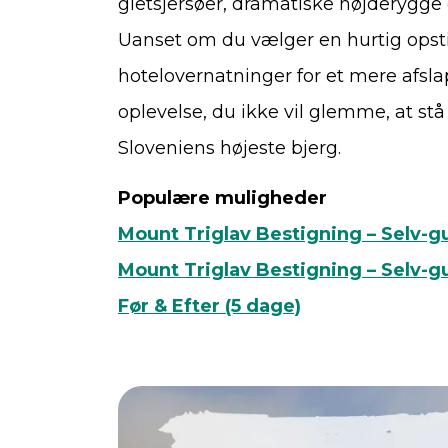
gletsjersøer, dramatiske højderygge o
Uanset om du vælger en hurtig opstig
hotelovernatninger for et mere afsl
oplevelse, du ikke vil glemme, at st
Sloveniens højeste bjerg.
Populære muligheder
Mount Triglav Bestigning – Selv-gu
Mount Triglav Bestigning – Selv-g
Før & Efter (5 dage)