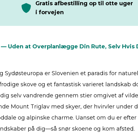
Gratis afbestilling op til otte uger
i forvejen
 — Uden at Overplanlægge Din Rute, Selv Hvis D
Sydøsteuropa er Slovenien et paradis for naturel
frodige skove og et fantastisk varieret landskab d
il dig selv vandrende gennem stier omgivet af vilde
de Mount Triglav med skyer, der hvirvler under di
 floddale og alpinske charme. Uanset om du er efter
landskaber på dig—så snør skoene og kom afsted.