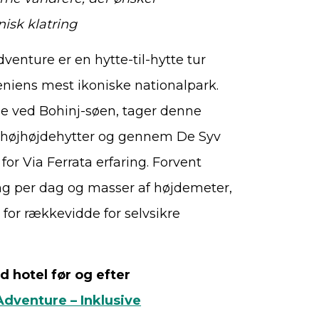
isk klatring
venture er en hytte-til-hytte tur
eniens mest ikoniske nationalpark.
de ved Bohinj-søen, tager denne
bi højhøjdehytter og gennem De Syv
r Via Ferrata erfaring. Forvent
ng per dag og masser af højdemeter,
or rækkevidde for selvsikre
 hotel før og efter
Adventure – Inklusive