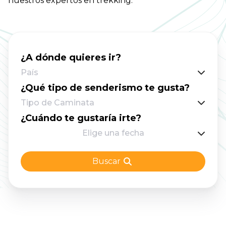
nuestros expertos en trekking.
vista de Machu Picchu. ¡Mágico! En
Bookatrekking.com, hacemos todo lo posible
para que tu experiencia en el Camino Inca sea
un verdadero viaje de ensueño. Permisos,
¿A dónde quieres ir?
consejos para acostumbrarte a la altitud y
País
todos los datos útiles para una aventura sin
¿Qué tipo de senderismo te gusta?
contratiempos. Todo lo que tienes que hacer
Tipo de Caminata
es caminar y disfrutar. Y confía en nosotros, la
¿Cuándo te gustaría irte?
satisfacción - y la cerveza fría al final - saben
Elige una fecha
aún mejor de lo que piensas. ¿Te suena como
tu próxima aventura? ¡Vamos!
Buscar