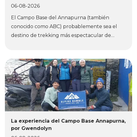
06-08-2026
El Campo Base del Annapurna (también
conocido como ABC) probablemente sea el
destino de trekking más espectacular de
Nepal. El altiplano de gran altitud donde se
encuentra este campamento se llama
Santuario del Annapurna y está rodeado por
una marea de picos dentados y cubiertos de
nieve y hielo. Este lugar está impregnado de
historia alpinista, pues aquí comenzó la
primera ascensión de un 8.000. Pero, a
diferencia de la escalada, hacer trekking en
este mágico lugar es sencillo. En
La experiencia del Campo Base Annapurna,
Bookatrekking.com hemos organizado cientos
por Gwendolyn
de rutas al Campo Base del Annapurna. ¿Te