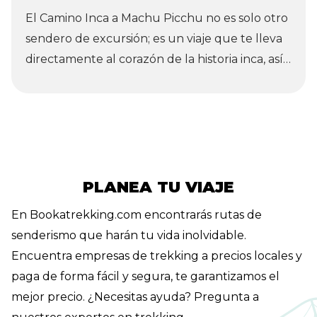
El Camino Inca a Machu Picchu no es solo otro
empanadillas rellenas con una cremosa salsa
sendero de excursión; es un viaje que te lleva
picante, realmente delicioso y una comida que
directamente al corazón de la historia inca, así
definitivamente deberías probar. El más
como a través de algunos de los paisajes más
antiguo en Katmandú es el "Old Everest
bellos que los Andes peruanos tienen para
Mo:Mo center", donde usan carne de búfalo
ofrecer. Imagínate: mientras avanzas por
tradicional.
antiguos caminos donde los incas mismos
dejaron sus huellas, subirás altos pasos de
montaña, te adentrarás en misteriosos bosques
PLANEA TU VIAJE
nubosos y descubrirás sitios arqueológicos
En Bookatrekking.com encontrarás rutas de
ocultos. Cada uno de estos lugares cuenta su
senderismo que harán tu vida inolvidable.
propia historia y ofrece una nueva perspectiva
Encuentra empresas de trekking a precios locales y
sobre la vida y cultura de los incas. Y luego,
paga de forma fácil y segura, te garantizamos el
después de todo ese esfuerzo, ese momento
mejor precio. ¿Necesitas ayuda? Pregunta a
inolvidable en la Puerta del Sol - tu primera