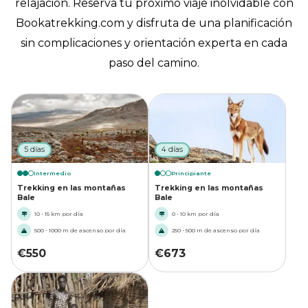
relajación. Reserva tu próximo viaje inolvidable con
Bookatrekking.com y disfruta de una planificación
sin complicaciones y orientación experta en cada
paso del camino.
5 días
4 días
Intermedio
Principiante
Trekking en las montañas
Trekking en las montañas
Bale
Bale
10 - 15 km por día
0 - 10 km por día
500 - 1000 m de ascenso por día
250 - 500 m de ascenso por día
€
550
€
673