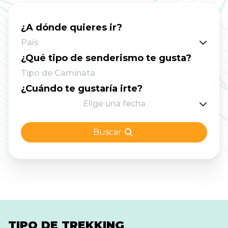
para que tu experiencia en el Camino Inca sea
un verdadero viaje de ensueño. Permisos,
¿A dónde quieres ir?
consejos para acostumbrarte a la altitud y
País
todos los datos útiles para una aventura sin
¿Qué tipo de senderismo te gusta?
contratiempos. Todo lo que tienes que hacer
Tipo de Caminata
es caminar y disfrutar. Y confía en nosotros, la
¿Cuándo te gustaría irte?
satisfacción - y la cerveza fría al final - saben
Elige una fecha
aún mejor de lo que piensas. ¿Te suena como
tu próxima aventura? ¡Vamos!
Buscar
TIPO DE TREKKING