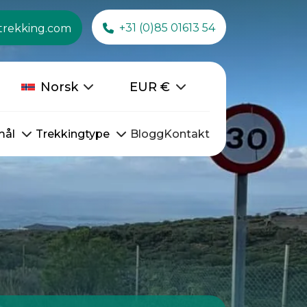
+31 (0)85 01613 54
trekking.com
Norsk
EUR
€
mål
Trekkingtype
Blogg
Kontakt