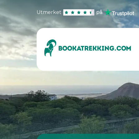
Utmerket
på