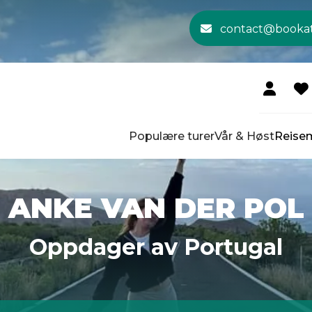
contact@booka
Populære turer
Vår & Høst
Reise
ANKE VAN DER POL
Oppdager av Portugal