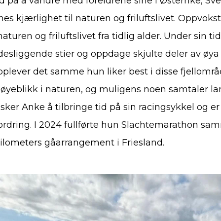
 på å vandre med foreldrene sine i Østerrike, Sve
es kjærlighet til naturen og friluftslivet. Oppvoks
aturen og friluftslivet fra tidlig alder. Under sin tid
desliggende stier og oppdage skjulte deler av øya i
plever det samme hun liker best i disse fjellområ
 øyeblikk i naturen, og muligens noen samtaler la
elsker Anke å tilbringe tid på sin racingsykkel og er 
tfordring. I 2024 fullførte hun Slachtemarathon
-kilometers gåarrangement i Friesland.