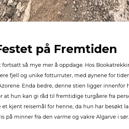
Festet på Fremtiden
t fortsatt så mye mer å oppdage. Hos Bookatrekk
ere fjell og unike fotturruter, med øynene for tide
Azorene. Enda bedre, denne stien ligger innenfor
 at hun kan gi råd til fremtidige turgåere fra perso
e et kjent reisemål for henne, da hun har besøkt l
ris på minner fra den varme og vakre Algarve i sør.