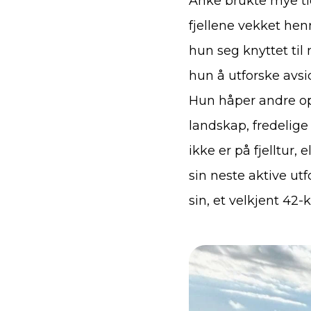
Anke brukte mye tid
fjellene vekket henn
hun seg knyttet til n
hun å utforske avsi
Hun håper andre op
landskap, fredelige
ikke er på fjelltur, 
sin neste aktive u
sin, et velkjent 42