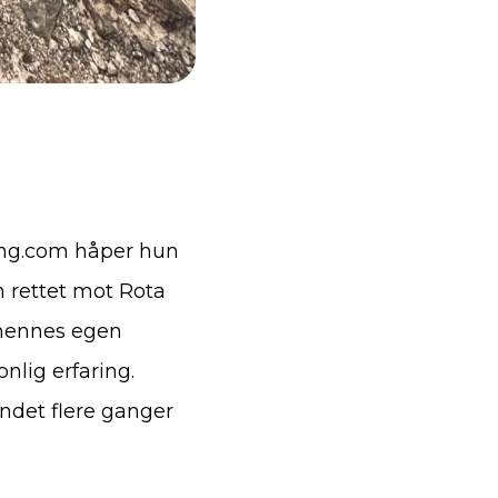
ing.com håper hun
n rettet mot Rota
 hennes egen
nlig erfaring.
andet flere ganger