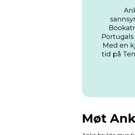
Ank
sannsyn
Bookatr
Portugals f
Med en kj
tid på Te
Møt An