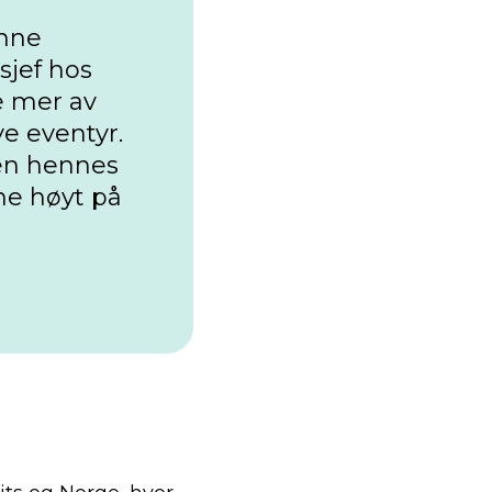
enne
sjef hos
e mer av
nye eventyr.
den hennes
ne høyt på