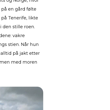
its og Norge, hvor
t på en gård følte
 på Tenerife, likte
 den stille roen.
dene: vakre
ngs stien. Når hun
alltid på jakt etter
 sammen med moren