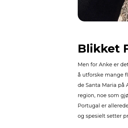
Blikket 
Men for Anke er de
å utforske mange fl
de Santa Maria på 
region, noe som gjør
Portugal er allered
og spesielt setter p