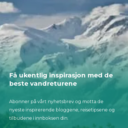
førstehåndserfaring fra Nepal ønsker vi å dele vår
kunnskap og gi deg de beste rådene for turen til
den høyeste leirplassen på planeten, Everest
Base Camp. Er du klar for seriøs høyde?
Få ukentlig inspirasjon med de
beste vandreturene
Abonner på vårt nyhetsbrev og motta de
nyeste inspirerende bloggene, reisetipsene og
tilbudene i innboksen din.