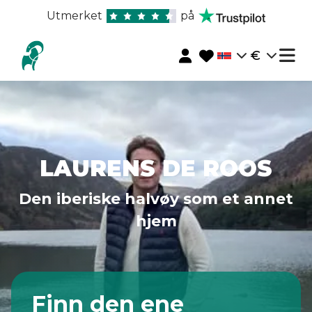
Utmerket
på
€
LAURENS DE ROOS
Den iberiske halvøy som et annet
hjem
Finn den ene