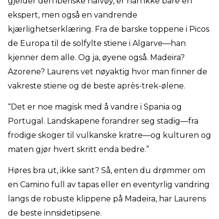
gjelder den iberiske halvøy, er han ikke bare en
ekspert, men også en vandrende
kjærlighetserklæring. Fra de barske toppene i Picos
de Europa til de solfylte stiene i Algarve—han
kjenner dem alle. Og ja, øyene også. Madeira?
Azorene? Laurens vet nøyaktig hvor man finner de
vakreste stiene og de beste après-trek-ølene.
“Det er noe magisk med å vandre i Spania og
Portugal. Landskapene forandrer seg stadig—fra
frodige skoger til vulkanske kratre—og kulturen og
maten gjør hvert skritt enda bedre.”
Høres bra ut, ikke sant? Så, enten du drømmer om
en Camino full av tapas eller en eventyrlig vandring
langs de robuste klippene på Madeira, har Laurens
de beste innsidetipsene.