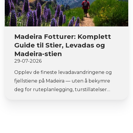
Madeira Fotturer: Komplett
Guide til Stier, Levadas og
Madeira-stien
29-07-2026
Opplev de fineste levadavandringene og
fjellstiene på Madeira — uten å bekymre
deg for ruteplanlegging, turstillatelser
eller bestilling av overnatting. Vandring på
Madeira er ulikt alt annet i Europa.
Skygogstier, gamle vanningskanaler
hugget inn i klippevegger, og en vulkansk
rygg som når opp til 1,862 m — alt på en