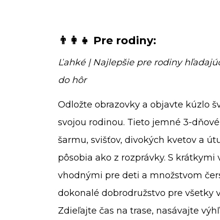
👨‍👩‍👧 Pre rodiny:
Ľahké | Najlepšie pre rodiny hľadajú
do hôr
Odložte obrazovky a objavte kúzlo šv
svojou rodinou. Tieto jemné 3-dňové
šarmu, svišťov, divokých kvetov a út
pôsobia ako z rozprávky. S krátkymi 
vhodnými pre deti a množstvom čers
dokonalé dobrodružstvo pre všetky v
Zdieľajte čas na trase, nasávajte výhľ