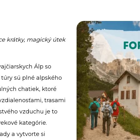
ce krátky, magický útek
ajčiarskych Álp so
 túry sú plné alpského
ulných chatiek, ktoré
vzdialenosťami, trasami
tvého vzduchu je to
ekové kategórie.
ady a vytvorte si