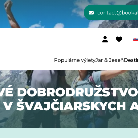
contact@booka
Populárne výlety
Jar & Jeseň
Desti
VÉ DOBRODRUŽSTVO
 V ŠVAJČIARSKYCH 