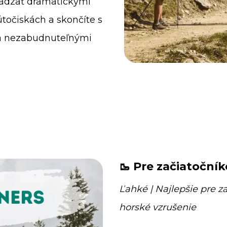
hádzať dramatickými
útočiskách a skončíte s
a nezabudnuteľnými
🥾 Pre začiatočník
Ľahké | Najlepšie pre z
horské vzrušenie