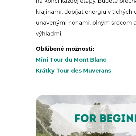
na konci každej etapy. Budete prec
krajinami, dobíjať energiu v tichých 
unavenými nohami, plným srdcom 
výhľadmi.
Obľúbené možnosti:
Mini Tour du Mont Blanc
Krátky Tour des Muverans