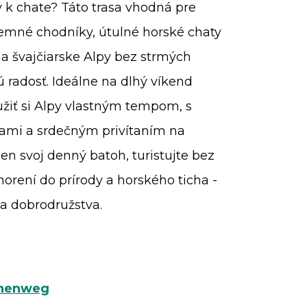
ty k chate? Táto trasa vhodná pre
emné chodníky, útulné horské chaty
a švajčiarske Alpy bez strmých
ú radosť. Ideálne na dlhý víkend
iť si Alpy vlastným tempom, s
ami a srdečným privítaním na
len svoj denný batoh, turistujte bez
norení do prírody a horského ticha -
a dobrodružstva.
öhenweg