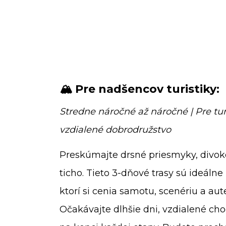
🏔️ Pre nadšencov turistiky:
Stredne náročné až náročné | Pre tur
vzdialené dobrodružstvo
Preskúmajte drsné priesmyky, divok
ticho. Tieto 3-dňové trasy sú ideálne
ktorí si cenia samotu, scenériu a aut
Očakávajte dlhšie dni, vzdialené cho