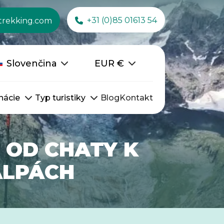
+31 (0)85 01613 54
trekking.com
Slovenčina
EUR
€
nácie
Typ turistiky
Blog
Kontakt
 OD CHATY K
ALPÁCH