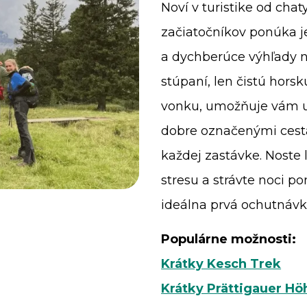
Noví v turistike od cha
začiatočníkov ponúka j
a dychberúce výhľady n
stúpaní, len čistú horsk
vonku, umožňuje vám už
dobre označenými cest
každej zastávke. Noste 
stresu a strávte noci po
ideálna prvá ochutnávk
Populárne možnosti:
Krátky Kesch Trek
Krátky Prättigauer H