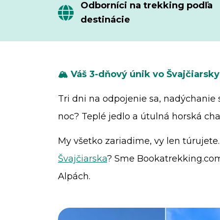
Odborníci na trekking podľa
destinácie
🏔️ Váš 3-dňový únik vo Švajčiarsk
Tri dni na odpojenie sa, nadýchanie
noc? Teplé jedlo a útulná horská cha
My všetko zariadime, vy len túrujet
Švajčiarska
? Sme Bookatrekking.com
Alpách.