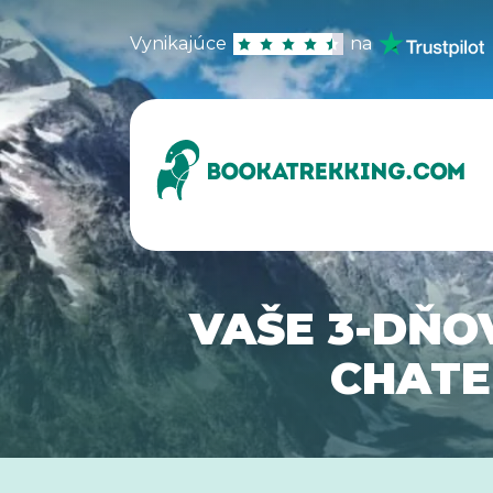
Vynikajúce
na
VAŠE 3-DŇO
CHATE