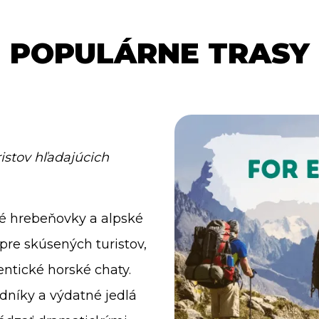
POPULÁRNE TRASY
istov hľadajúcich
é hrebeňovky a alpské
 pre skúsených turistov,
entické horské chaty.
dníky a výdatné jedlá