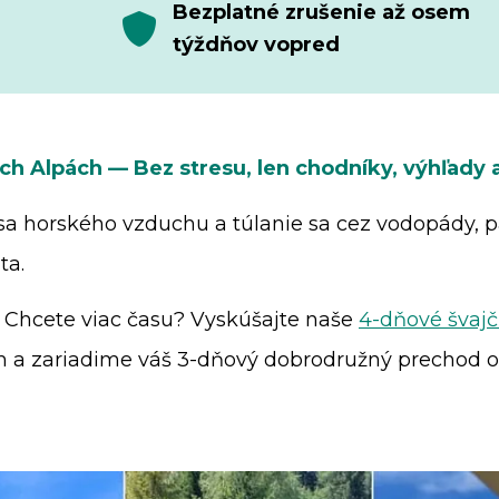
Bezplatné zrušenie až osem
týždňov vopred
ych Alpách — Bez stresu, len chodníky, výhľady 
 sa horského vzduchu a túlanie sa cez vodopády, 
ta.
e. Chcete viac času? Vyskúšajte naše
4-dňové švajč
 a zariadime váš 3-dňový dobrodružný prechod od