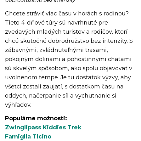
dobrodružstvo bez intenzity
Chcete stráviť viac času v horách s rodinou?
Tieto 4-dňové túry sú navrhnuté pre
zvedavých mladých turistov a rodičov, ktorí
chcú skutočné dobrodružstvo bez intenzity. S
zábavnými, zvládnuteľnými trasami,
pokojným dolinami a pohostinnými chatami
sú skvelým spôsobom, ako spolu objavovať v
uvoľnenom tempe. Je tu dostatok výzvy, aby
všetci zostali zaujatí, s dostatkom času na
oddych, načerpanie síl a vychutnanie si
výhľadov.
Populárne možnosti:
Zwinglipass Kiddies Trek
Famiglia Ticino