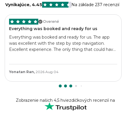
Vynikajúce
,
4.45
Na základe 237 recenzií
Overené
Everything was booked and ready for us
Everything was booked and ready for us. The app
was excellent with the step by step navigation.
Excellent experience. The only thing that could have
made this better, is if we could have stayed in the
same places as other BookaTrekking people. We
made friends and got split up at nights.
Yonatan Ran,
2026 Aug 04
Zobrazenie našich 4,5 hviezdičkových recenzií na