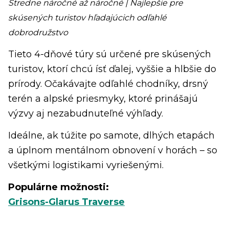
Stredne náročné až náročné | Najlepšie pre
skúsených turistov hľadajúcich odľahlé
dobrodružstvo
Tieto 4-dňové túry sú určené pre skúsených
turistov, ktorí chcú ísť ďalej, vyššie a hlbšie do
prírody. Očakávajte odľahlé chodníky, drsný
terén a alpské priesmyky, ktoré prinášajú
výzvy aj nezabudnuteľné výhľady.
Ideálne, ak túžite po samote, dlhých etapách
a úplnom mentálnom obnovení v horách – so
všetkými logistikami vyriešenými.
Populárne možnosti:
Grisons-Glarus Traverse