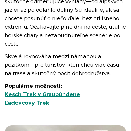
skutočne odmeňujúce výhľady—od alpských
jazier až po odľahlé doliny. Sú ideálne, ak sa
chcete posunúť o niečo ďalej bez prílišného
extrému. Očakávajte plné dni na ceste, útulné
horské chaty a nezabudnuteľné scenérie po
ceste.
Skvelá rovnováha medzi námahou a
pôžitkom—pre turistov, ktorí chcú viac času
na trase a skutočný pocit dobrodružstva.
Populárne možnosti:
Kesch Trek v Graubündene
Ľadovcový Trek