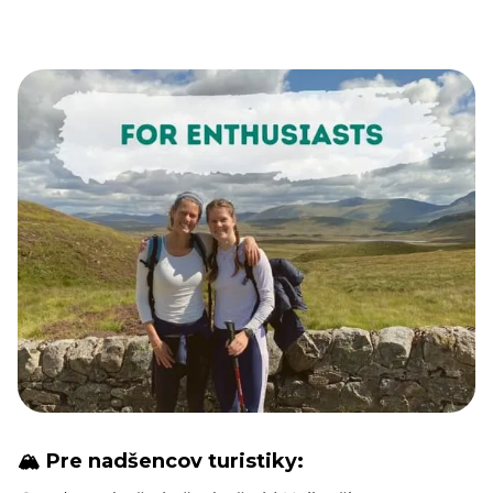
🏔️ Pre nadšencov turistiky: