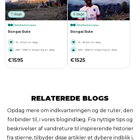
7 dage
6 dage
Mellemniveau
Mellemniveau
Rongai Rute
Rongai Rute
10 - 15 km pr. dag
15 - 20 km pr. dag
500 - 1000 m stigning pr. dag
500 - 1000 m stigning pr. dag
€
1595
€
1525
RELATEREDE BLOGS
Opdag mere om indkvarteringen og de ruter, den
forbinder til, i vores blogindlæg. Fra nyttige tips og
beskrivelser af vandreture til inspirerende historier
fra stierne, tilbyder disse artikler et dybere indblik i,