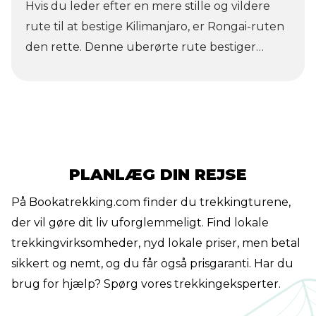
afsidesliggende tinder på grænsen mellem
Hvis du leder efter en mere stille og vildere
Uganda og Den Demokratiske Republik
rute til at bestige Kilimanjaro, er Rongai-ruten
Congo, er disse bjerge langt mere
den rette. Denne uberørte rute bestiger
forskelligartede, end de fleste vandrere
Mount Kilimanjaro fra den kenyanske side af
forventer. I dette indlæg tæller vi ned til de 10
bjerget, ser mindre trafik og, en afgørende
højeste bjerge i Afrika og ser nærmere på de
faktor for mange, mindre regn. Hvert år
tinder, vi kender bedst: Kilimanjaro, Mount
hjælper Bookatrekking.com's Team Kili
Kenya og Mount Stanley!
hundredevis af mennesker med at nå Uhuru
Peak. Rongai-ruten er for dem, der ønsker at
PLANLÆG DIN REJSE
bestige Kilimanjaro i regntiden og for dem, der
På Bookatrekking.com finder du trekkingturene,
søger en vildere oplevelse. Lad os fortælle dig
der vil gøre dit liv uforglemmeligt. Find lokale
mere om Kilimanjaros vildeste rute!
trekkingvirksomheder, nyd lokale priser, men betal
sikkert og nemt, og du får også prisgaranti. Har du
brug for hjælp? Spørg vores trekkingeksperter.