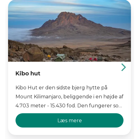
Kibo hut
Kibo Hut er den sidste bjerg hytte på
Mount Kilimanjaro, beliggende i en højde af
4.703 meter - 15.430 fod. Den fungerer som
base for bestigningen til Uhuru Peak, det
Læs mere
højeste punkt på bjerget. Hytten tilbyder
grundlæggende indkvartering og måltider