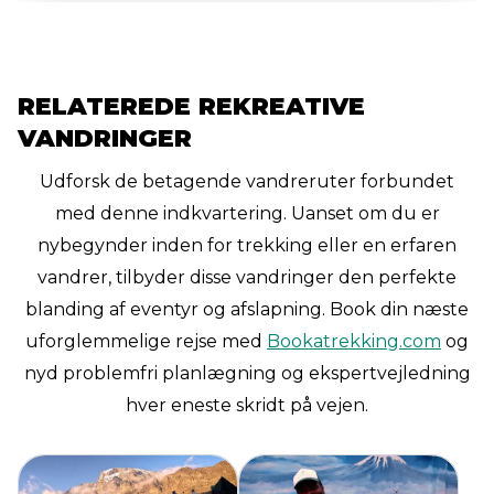
til trætte klatrere, der bruger den som et
forberedelsespunkt for deres sidste forsøg
på at nå toppen.
RELATEREDE REKREATIVE
VANDRINGER
Udforsk de betagende vandreruter forbundet
med denne indkvartering. Uanset om du er
nybegynder inden for trekking eller en erfaren
vandrer, tilbyder disse vandringer den perfekte
blanding af eventyr og afslapning. Book din næste
uforglemmelige rejse med
Bookatrekking.com
og
nyd problemfri planlægning og ekspertvejledning
hver eneste skridt på vejen.