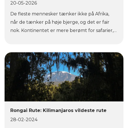
20-05-2026
De fleste mennesker tænker ikke på Afrika,
når de tænker på høje bjerge, og det er fair
nok. Kontinentet er mere berømt for safarier,
ørkener og tropiske strande end for gletsjere
og bjergbestigning. Men det ændrer sig
hurtigt, når du ser Kilimanjaro ved solopgang,
de takkede tinder af Mount Kenya eller de
tågede gletsjere, der er gemt dybt i Ugandas
Rwenzori-bjerge. Afrika er hjemsted for nogle
af verdens mest unikke vandreeventyr. Nogle
bjerge er ligetil højhøjde-vandringer, mens
andre er fuldgyldige alpine ekspeditioner, der
Rongai Rute: Kilimanjaros vildeste rute
involverer reb, gletsjere og klatring over
28-02-2024
klipper. Fra vulkanske kæmper i Tanzania til