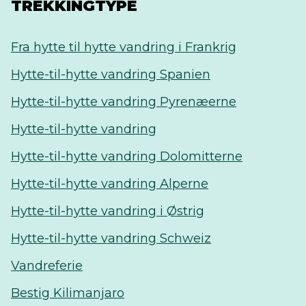
TREKKINGTYPE
Fra hytte til hytte vandring i Frankrig
Hytte-til-hytte vandring Spanien
Hytte-til-hytte vandring Pyrenæerne
Hytte-til-hytte vandring
Hytte-til-hytte vandring Dolomitterne
Hytte-til-hytte vandring Alperne
Hytte-til-hytte vandring i Østrig
Hytte-til-hytte vandring Schweiz
Vandreferie
Bestig Kilimanjaro