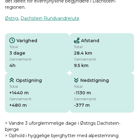
det ideelt for eventyrlystne begyndere i Dachstein-
regionen.
Østrig
,
Dachstein Rundvandrerute
Varighed
Afstand
Total
Total
3 dage
28.4 km
Gennemsnit
Gennemsnit
4h
9.5 km
Opstigning
Nedstigning
Total
Total
+1440 m
-1130 m
Gennemsnit
Gennemsnit
+480 m
-377 m
> Vandre 3 uforglemmelige dage i Østrigs Dachstein-
bjerge
> Ophold i hyggelige bjerghytter med alpestemning