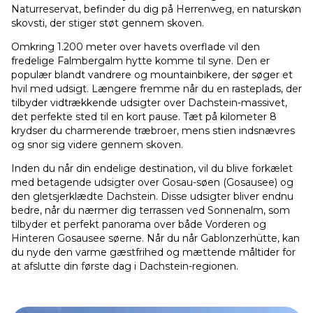
Naturreservat, befinder du dig på Herrenweg, en naturskøn
skovsti, der stiger støt gennem skoven.
Omkring 1.200 meter over havets overflade vil den
fredelige Falmbergalm hytte komme til syne. Den er
populær blandt vandrere og mountainbikere, der søger et
hvil med udsigt. Længere fremme når du en rasteplads, der
tilbyder vidtrækkende udsigter over Dachstein-massivet,
det perfekte sted til en kort pause. Tæt på kilometer 8
krydser du charmerende træbroer, mens stien indsnævres
og snor sig videre gennem skoven.
Inden du når din endelige destination, vil du blive forkælet
med betagende udsigter over Gosau-søen (Gosausee) og
den gletsjerklædte Dachstein. Disse udsigter bliver endnu
bedre, når du nærmer dig terrassen ved Sonnenalm, som
tilbyder et perfekt panorama over både Vorderen og
Hinteren Gosausee søerne. Når du når Gablonzerhütte, kan
du nyde den varme gæstfrihed og mættende måltider for
at afslutte din første dag i Dachstein-regionen.