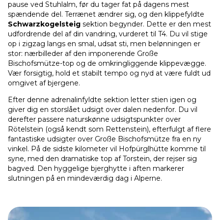
pause ved Stuhlalm, før du tager fat på dagens mest
spændende del. Terrænet ændrer sig, og den klippefyldte
Schwarzkogelsteig
sektion begynder. Dette er den mest
udfordrende del af din vandring, vurderet til T4. Du vil stige
op i zigzag langs en smal, udsat sti, men belønningen er
stor: nærbilleder af den imponerende Große
Bischofsmütze-top og de omkringliggende klippevægge.
Vær forsigtig, hold et stabilt tempo og nyd at være fuldt ud
omgivet af bjergene.
Efter denne adrenalinfyldte sektion letter stien igen og
giver dig en storslået udsigt over dalen nedenfor. Du vil
derefter passere naturskønne udsigtspunkter over
Rötelstein (også kendt som Rettenstein), efterfulgt af flere
fantastiske udsigter over Große Bischofsmütze fra en ny
vinkel. På de sidste kilometer vil Hofpürglhütte komme til
syne, med den dramatiske top af Torstein, der rejser sig
bagved. Den hyggelige bjerghytte i aften markerer
slutningen på en mindeværdig dag i Alperne.