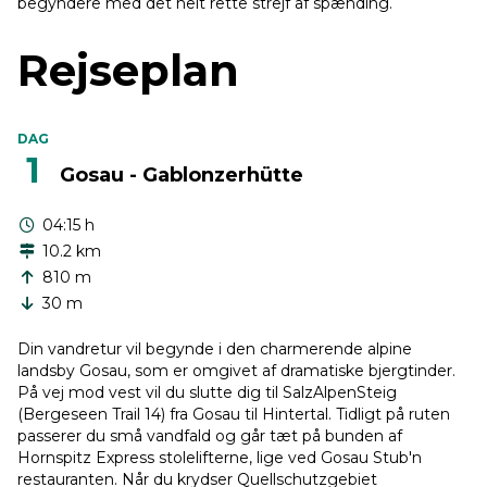
begyndere med det helt rette strejf af spænding.
Rejseplan
DAG
1
Gosau - Gablonzerhütte
04:15 h
10.2 km
810 m
30 m
Din vandretur vil begynde i den charmerende alpine
landsby Gosau, som er omgivet af dramatiske bjergtinder.
På vej mod vest vil du slutte dig til SalzAlpenSteig
(Bergeseen Trail 14) fra Gosau til Hintertal. Tidligt på ruten
passerer du små vandfald og går tæt på bunden af
Hornspitz Express stolelifterne, lige ved Gosau Stub'n
restauranten. Når du krydser Quellschutzgebiet