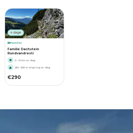
4 dage
Familier
Familie Dachstein
Rundvandresti
0 - 10 km pr. dag
250 - 500 m stigning pr. dag
€
290