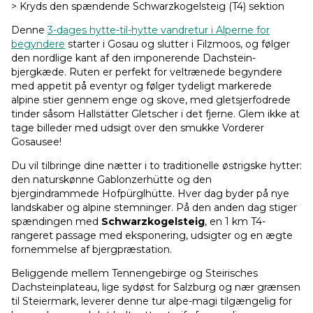
> Kryds den spændende Schwarzkogelsteig (T4) sektion
Denne
3-dages hytte-til-hytte vandretur i Alperne for
begyndere
starter i Gosau og slutter i Filzmoos, og følger
den nordlige kant af den imponerende Dachstein-
bjergkæde. Ruten er perfekt for veltrænede begyndere
med appetit på eventyr og følger tydeligt markerede
alpine stier gennem enge og skove, med gletsjerfodrede
tinder såsom Hallstätter Gletscher i det fjerne. Glem ikke at
tage billeder med udsigt over den smukke Vorderer
Gosausee!
Du vil tilbringe dine nætter i to traditionelle østrigske hytter:
den naturskønne Gablonzerhütte og den
bjergindrammede Hofpürglhütte. Hver dag byder på nye
landskaber og alpine stemninger. På den anden dag stiger
spændingen med
Schwarzkogelsteig
, en 1 km T4-
rangeret passage med eksponering, udsigter og en ægte
fornemmelse af bjergpræstation.
Beliggende mellem Tennengebirge og Steirisches
Dachsteinplateau, lige sydøst for Salzburg og nær grænsen
til Steiermark, leverer denne tur alpe-magi tilgængelig for