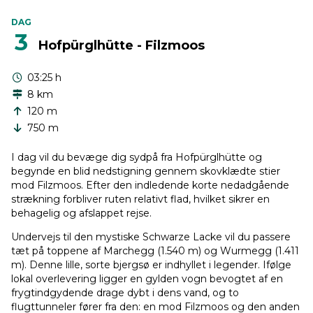
DAG
3
Hofpürglhütte - Filzmoos
03:25 h
8 km
120 m
750 m
I dag vil du bevæge dig sydpå fra Hofpürglhütte og
begynde en blid nedstigning gennem skovklædte stier
mod Filzmoos. Efter den indledende korte nedadgående
strækning forbliver ruten relativt flad, hvilket sikrer en
behagelig og afslappet rejse.
Undervejs til den mystiske Schwarze Lacke vil du passere
tæt på toppene af Marchegg (1.540 m) og Wurmegg (1.411
m). Denne lille, sorte bjergsø er indhyllet i legender. Ifølge
lokal overlevering ligger en gylden vogn bevogtet af en
frygtindgydende drage dybt i dens vand, og to
flugttunneler fører fra den: en mod Filzmoos og den anden