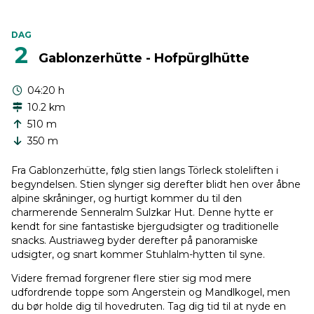
DAG
2
Gablonzerhütte - Hofpürglhütte
04:20 h
10.2 km
510 m
350 m
Fra Gablonzerhütte, følg stien langs Törleck stoleliften i
begyndelsen. Stien slynger sig derefter blidt hen over åbne
alpine skråninger, og hurtigt kommer du til den
charmerende Senneralm Sulzkar Hut. Denne hytte er
kendt for sine fantastiske bjergudsigter og traditionelle
snacks. Austriaweg byder derefter på panoramiske
udsigter, og snart kommer Stuhlalm-hytten til syne.
Videre fremad forgrener flere stier sig mod mere
udfordrende toppe som Angerstein og Mandlkogel, men
du bør holde dig til hovedruten. Tag dig tid til at nyde en