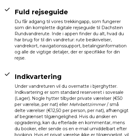
Fuld rejseguide
Du får adgang til vores trekkingapp, som fungerer
som din komplette digitale rejseguide til Dachstein
Rundvandrerute. Inde i appen finder du alt, hvad du
har brug for til din vandretur: rute beskrivelser,
vandrekort, navigationssupport, betalingsinformation
og alle de vigtige detaljer, der er specifikke for din
rejse.
Indkvartering
Under vandreturen vil du overnatte i bjerghytter.
Indkvartering er som standard reserveret i sovesale
(Lager). Nogle hytter tilbyder private værelser (€50
per værelse, per nat) eller
Mehrbettzimmer
/ små
delte værelser (€12,50 per person, per nat), afhængigt
af begrænset tilgængelighed. Hvis du ønsker en
opgradering, kan du efterlade en kommentar, mens
du booker, eller sende os en e-mail umiddelbart efter
booking. Hvis et privat værelse ikke er tilgængeligt, vil