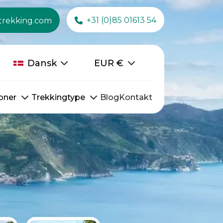
+31 (0)85 01613 54
trekking.com
Dansk
EUR
€
oner
Trekkingtype
Blog
Kontakt