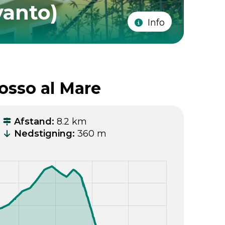
vanto)
Info
osso al Mare
Afstand
:
8.2 km
Nedstigning
:
360 m