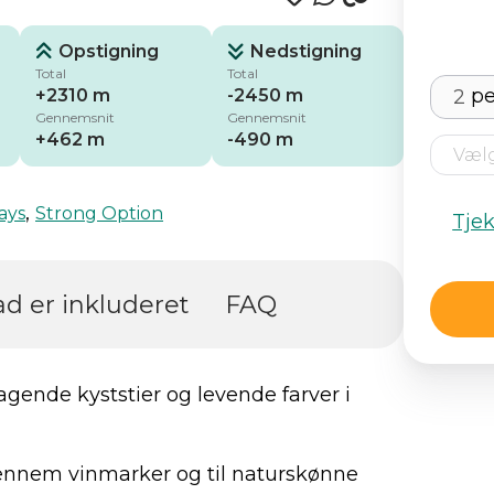
Opstigning
Nedstigning
Total
Total
pe
+2310 m
-2450 m
Gennemsnit
Gennemsnit
+462 m
-490 m
,
ays
Strong Option
Tje
d er inkluderet
FAQ
agende kyststier og levende farver i
gennem vinmarker og til naturskønne