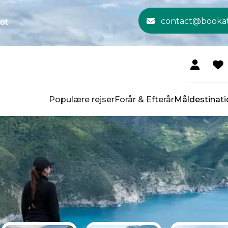
contact@booka
Populære rejser
Forår & Efterår
Måldestinati