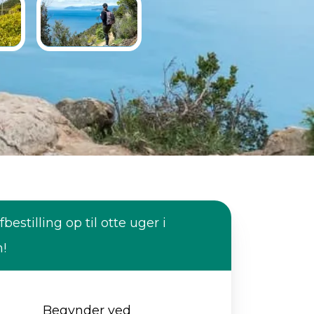
fbestilling op til otte uger i
n!
Begynder ved