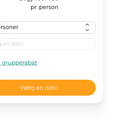
pr. person
rsoner
k grupperabat
Vælg en dato