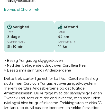
landsbyhospitalitet.
Bolivia
,
El Choro Trek
Varighed
Afstand
Total
Total
3 dage
42 km
Gennemsnit
Gennemsnit
5h 10min
14 km
> Besøg Yungas og skyggeskoven
> Nyd den betagende udsigt over Cordillera Real
> Besøg små samfund i Andesbjergene
Dette trek starter lige øst for La Paz i Cordillera Real og
slutter nær Coroico, i Yungas, et overgangsøkosystem
mellem de tørre Andesbjergene og det fugtige
Amazonasbassin. Du vil følge hvad der sandsynligvis er en
Tiwanaku-sti, som er ældre end inkaerne, men som uden
tvivl også blev brugt af inkaerne. Trekkingturen er cirka 56
km lang, og du vil passere igennem en række forskellige