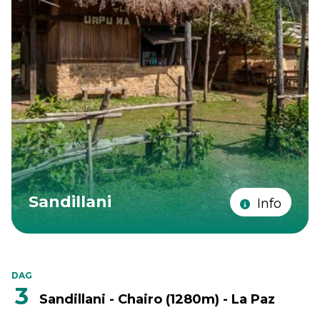
Sandillani
Info
DAG
3
Sandillani - Chairo (1280m) - La Paz