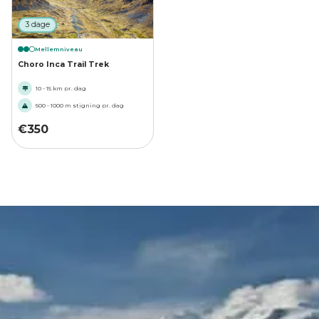
3 dage
Mellemniveau
Choro Inca Trail Trek
10 - 15 km pr. dag
500 - 1000 m stigning pr. dag
€
350