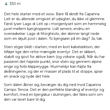
330 m
Det hele starter med et wow. Bare få skridt fra Capanna
Leìt er du allerede omgivet af udsigter, du ikke vil glemme.
Først lyser Lago di Leìt op i morgenlyset som en hemmelig
juvel mellem bjergtoppene. Lidt senere, endnu en
overraskelse: Lago di Morghirolo, der skinner langt nede
som en skjult pool i dalen. To bjergsøer på én dag? Ja, tak.
Stien stiger blidt i starten, med en kort kabelsektion, der
tilføjer lige den rette mængde eventyr. Det er sikkert,
stabilt og sjovt for aktive børn (og voksne også). Når du har
passeret det højeste punkt, snor stien sig gennem alpine
enge og forbi klipperygge. Murmeldyr kan fløjte fra
skråningerne, og der er masser af plads til at stoppe, spise
en snack og nyde det hele.
Som dalen åbner sig, bevæger du dig ned mod Capanna
Campo Tencia. Det er den perfekte blanding af eventyr og
komfort, med en bjergskur i slutningen, der føles som om
den var lavet bare til dig.