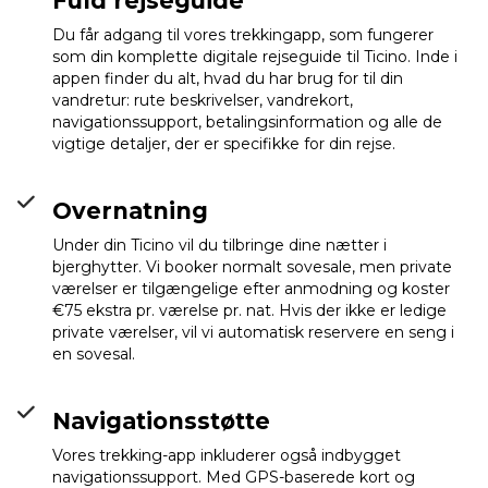
Fuld rejseguide
Du får adgang til vores trekkingapp, som fungerer
som din komplette digitale rejseguide til Ticino. Inde i
appen finder du alt, hvad du har brug for til din
vandretur: rute beskrivelser, vandrekort,
navigationssupport, betalingsinformation og alle de
vigtige detaljer, der er specifikke for din rejse.
Overnatning
Under din Ticino vil du tilbringe dine nætter i
bjerghytter. Vi booker normalt sovesale, men private
værelser er tilgængelige efter anmodning og koster
€75 ekstra pr. værelse pr. nat. Hvis der ikke er ledige
private værelser, vil vi automatisk reservere en seng i
en sovesal.
Navigationsstøtte
Capanna Alpe
Vores trekking-app inkluderer også indbygget
Sponda
Info
navigationssupport. Med GPS-baserede kort og