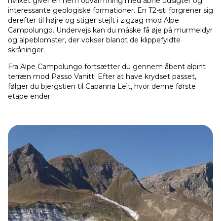
hvilket giver en nem opvarmning med åbne udsigter og
interessante geologiske formationer. En T2-sti forgrener sig
derefter til højre og stiger stejlt i zigzag mod Alpe
Campolungo. Undervejs kan du måske få øje på murmeldyr
og alpeblomster, der vokser blandt de klippefyldte
skråninger.
Fra Alpe Campolungo fortsætter du gennem åbent alpint
terræn mod Passo Vanitt. Efter at have krydset passet,
følger du bjergstien til Capanna Leìt, hvor denne første
etape ender.