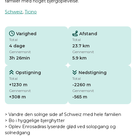
familier med noget bjergoplevelse.
Schweiz
,
Ticino
Varighed
Afstand
Total
Total
4 dage
23.7 km
Gennemsnit
Gennemsnit
3h 26min
5.9 km
Opstigning
Nedstigning
Total
Total
+1230 m
-2260 m
Gennemsnit
Gennemsnit
+308 m
-565 m
> Vandre den solrige side af Schweiz med hele familien
> Bo i hyggelige bjerghytter
> Oplev Enrosadiras lyserøde glød ved solopgang og
solnedgang