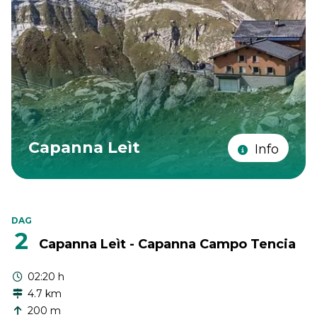
Capanna Leìt
Info
DAG
2
Capanna Leìt - Capanna Campo Tencia
02:20 h
4.7 km
200 m