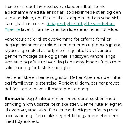
Ticino er stedet, hvor Schweiz slapper lidt af. Tænk
alpecharme med italiensk flair, solbeskinnede stier, og den
slags landskab, der får dig til at stoppe midt i din sandwich.
Famiglia Ticino er en
4-dages hytte-til-hytte vandretur i
Alperne
lavet til familier, der kan lide deres ferier lidt vilde.
Vandreturene er til at overkomme for erfarne familier—
daglige distancer er rolige, men der er én rigtig bjergpas at
krydse, lige nok til at fortjene din gelato. Du vil vandre
gennem frodige dale og gamle landsbyer, vandre langs
skovstier og afslutte hver dag i en indbydende rifugio med
solid mad og fantastiske udsigter.
Dette er ikke en barnevognstur. Det er Alperne, uden filter
og i familievenlig størrelse. Perfekt til dem, der har prøvet
det før—og vil have lidt mere næste gang.
Bemærk:
Dag 3 inkluderer en T4-vurderet sektion med
omkring 4 km udsatte, tekniske stier. Denne rute er egnet
til eventyrlystne, sikre familier med tidligere erfaring med
alpin vandring. Den er ikke egnet til begyndere eller dem
med højdeskræk.