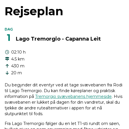
Rejseplan
DAG
1
Lago Tremorgio - Capanna Leìt
02:10 h
4.5 km
430 m
20 m
Du begynder dit eventyr ved at tage svævebanen fra Rodi
til Lago Tremorgio. Du kan finde køreplaner og praktisk
information på
Tremorgio svævebanens hjemmeside
. Hvis
svævebanen er lukket på dagen for din vandretur, skal du
tjekke de andre rutealternativer i appen for at nå
slutpunktet til fods.
Fra Lago Tremorgio følger du en let T1-sti rundt om søen,