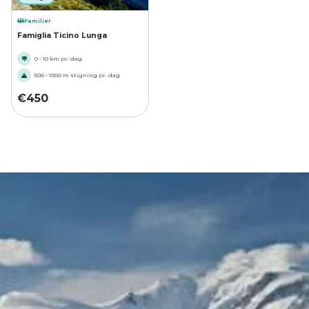
Familier
Famiglia Ticino Lunga
0 - 10 km pr. dag
500 - 1000 m stigning pr. dag
€
450