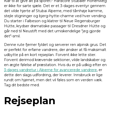
Klar til at give alt på sporet? Hardcore Stubaier Höhenweg
er ikke for sarte sjæle. Det er et 3-dages eventyr gennem
det vilde hjerte af Stubai Alperne, med tårnhøje kamme,
stejle stigninger og bjerg-hytte-charme ved hver vending.
Du starter i Falbeson og klatrer til Neue Regensburger
Hütte, krydser dramatiske passager til Dresdner Hütte og
går ned til Neustift med det umiskendelige "jeg gjorde
det"-smil.
Denne rute fjerner fyldet og serverer ren alpinsk grus. Det
er perfekt for erfarne vandrere, der ønsker at få maksimalt
udbytte på en kort rejseplan. Forvent ikke lette stier.
Forvent derimod krævende sektioner, vilde landskaber og
en ægte følelse af præstation. Hvis du er på udkig efter en
3-dages vandretur i Alperne for avancerede vandrere
, er
dette den slags udfordring, der leverer. Innsbruck er lige
rundt om hjørnet, men det vil føles som en verden væk.
Tag dit bedste med.
Rejseplan