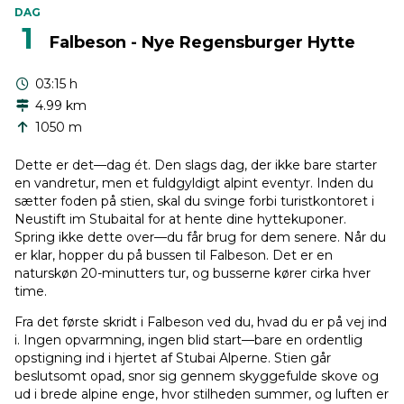
DAG
1
Falbeson - Nye Regensburger Hytte
03:15 h
4.99 km
1050 m
Dette er det—dag ét. Den slags dag, der ikke bare starter
en vandretur, men et fuldgyldigt alpint eventyr. Inden du
sætter foden på stien, skal du svinge forbi turistkontoret i
Neustift im Stubaital for at hente dine hyttekuponer.
Spring ikke dette over—du får brug for dem senere. Når du
er klar, hopper du på bussen til Falbeson. Det er en
naturskøn 20-minutters tur, og busserne kører cirka hver
time.
Fra det første skridt i Falbeson ved du, hvad du er på vej ind
i. Ingen opvarmning, ingen blid start—bare en ordentlig
opstigning ind i hjertet af Stubai Alperne. Stien går
beslutsomt opad, snor sig gennem skyggefulde skove og
ud i brede alpine enge, hvor stilheden summer, og luften er