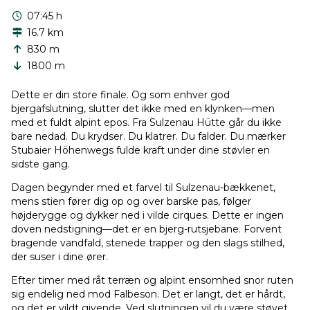
07:45 h
16.7 km
830 m
1800 m
Dette er din store finale. Og som enhver god
bjergafslutning, slutter det ikke med en klynken—men
med et fuldt alpint epos. Fra Sulzenau Hütte går du ikke
bare nedad. Du krydser. Du klatrer. Du falder. Du mærker
Stubaier Höhenwegs fulde kraft under dine støvler en
sidste gang.
Dagen begynder med et farvel til Sulzenau-bækkenet,
mens stien fører dig op og over barske pas, følger
højderygge og dykker ned i vilde cirques. Dette er ingen
doven nedstigning—det er en bjerg-rutsjebane. Forvent
bragende vandfald, stenede trapper og den slags stilhed,
der suser i dine ører.
Efter timer med råt terræn og alpint ensomhed snor ruten
sig endelig ned mod Falbeson. Det er langt, det er hårdt,
og det er vildt givende. Ved slutningen vil du være støvet,