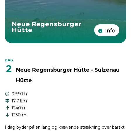
Neue Regensburger
Hütte
Info
DAG
2
Neue Regensburger Hütte - Sulzenau
Hütte
08:50 h
17.7 km
1240 m
1330 m
I dag byder på en lang og krævende strækning over barskt