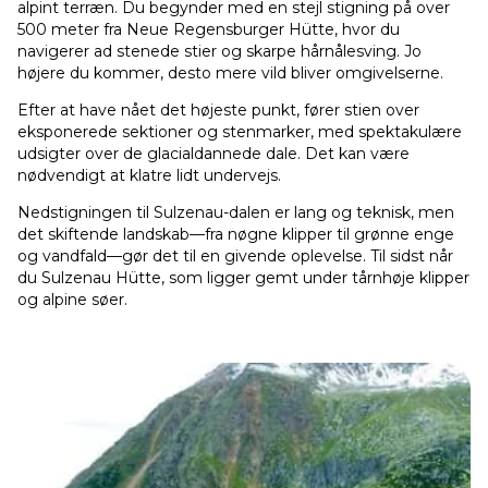
alpint terræn. Du begynder med en stejl stigning på over
500 meter fra Neue Regensburger Hütte, hvor du
navigerer ad stenede stier og skarpe hårnålesving. Jo
højere du kommer, desto mere vild bliver omgivelserne.
Efter at have nået det højeste punkt, fører stien over
eksponerede sektioner og stenmarker, med spektakulære
udsigter over de glacialdannede dale. Det kan være
nødvendigt at klatre lidt undervejs.
Nedstigningen til Sulzenau-dalen er lang og teknisk, men
det skiftende landskab—fra nøgne klipper til grønne enge
og vandfald—gør det til en givende oplevelse. Til sidst når
du Sulzenau Hütte, som ligger gemt under tårnhøje klipper
og alpine søer.