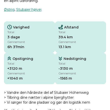
en alpint udfordring.
Østrig
,
Stubaier højvej
Varighed
Afstand
Total
Total
3 dage
39.4 km
Gennemsnit
Gennemsnit
6h 37min
13.1 km
Opstigning
Nedstigning
Total
Total
+3120 m
-3130 m
Gennemsnit
Gennemsnit
+1040 m
-1565 m
> Vandre den hårdeste del af Stubaier Höhenweg
> Tilbring dine nætter i alpine bjerghytter
> Vi sørger for dine pladser og gør din logistik nem