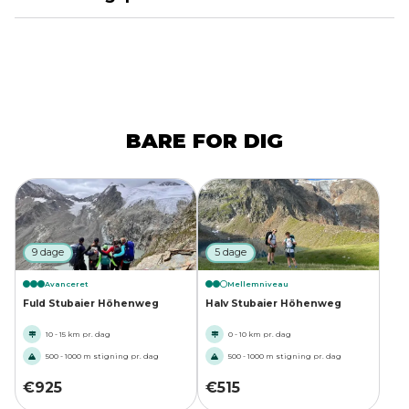
BARE FOR DIG
9 dage
5 dage
Avanceret
Mellemniveau
Fuld Stubaier Höhenweg
Halv Stubaier Höhenweg
10 - 15 km pr. dag
0 - 10 km pr. dag
500 - 1000 m stigning pr. dag
500 - 1000 m stigning pr. dag
€
925
€
515