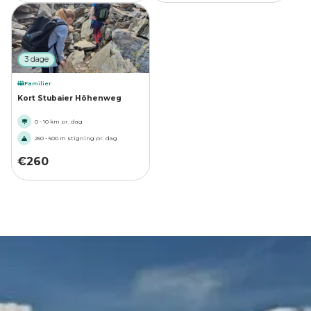
3 dage
Familier
Kort Stubaier Höhenweg
0 - 10 km pr. dag
250 - 500 m stigning pr. dag
€
260