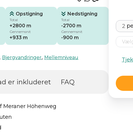
Opstigning
Nedstigning
Total
Total
pe
+2800 m
-2700 m
Gennemsnit
Gennemsnit
+933 m
-900 m
,
,
Bjergvandringer
Mellemniveau
Tje
d er inkluderet
FAQ
 af Meraner Höhenweg
ruten
d