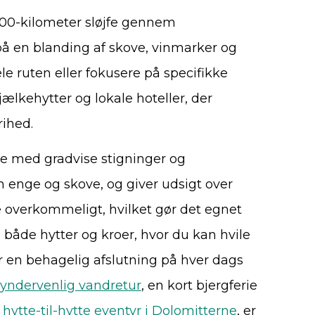
100-kilometer sløjfe gennem
å en blanding af skove, vinmarker og
ele ruten eller fokusere på specifikke
ælkehytter og lokale hoteller, der
rihed.
ere med gradvise stigninger og
 enge og skove, og giver udsigt over
 overkommeligt, hvilket gør det egnet
u både hytter og kroer, hvor du kan hvile
er en behagelig afslutning på hver dags
yndervenlig vandretur
, en kort bjergferie
t
hytte-til-hytte eventyr i Dolomitterne
, er