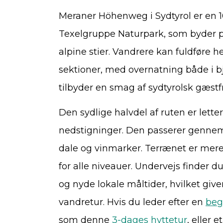
Meraner Höhenweg i Sydtyrol er en 
Texelgruppe Naturpark, som byder p
alpine stier. Vandrere kan fuldføre h
sektioner, med overnatning både i bj
tilbyder en smag af sydtyrolsk gæstf
Den sydlige halvdel af ruten er lett
nedstigninger. Den passerer gennem
dale og vinmarker. Terrænet er mere
for alle niveauer. Undervejs finder d
og nyde lokale måltider, hvilket giv
vandretur. Hvis du leder efter en
beg
som denne
3-dages hyttetur
, eller e