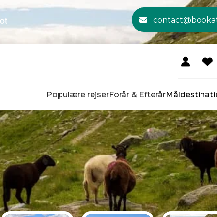
contact@booka
Populære rejser
Forår & Efterår
Måldestinati