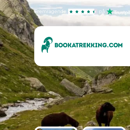
Fremragende
på