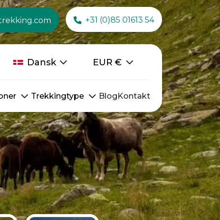
+31 (0)85 01613 54
trekking.com
Dansk
EUR
€
oner
Trekkingtype
Blog
Kontakt