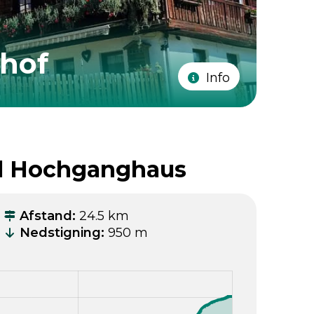
ehof
Info
til Hochganghaus
Afstand
:
24.5 km
Nedstigning
:
950 m