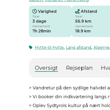
Varighed
Afstand
Total
Total
3 dage
56.9 km
Gennemsnit
Gennemsnit
7h 28min
18.9 km
,
,
Hytte-til-hytte
Lang afstand
Alperne
Oversigt
Rejseplan
Hva
> Vandretur på den sydlige halvdel
> Vi booker din indkvartering langs 
> Oplev Sydtyrols kultur på nært hol