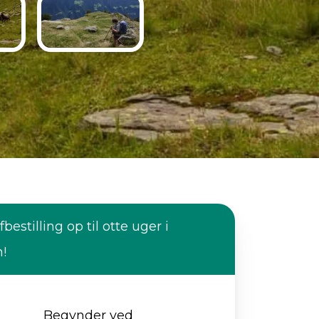
fbestilling op til otte uger i
n!
Begynder ved