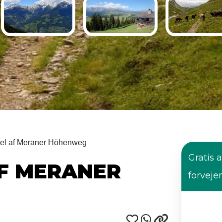
del af Meraner Höhenweg
Gratis a
AF MERANER
forveje