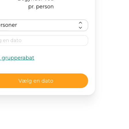
pr. person
rsoner
k grupperabat
Vælg en dato