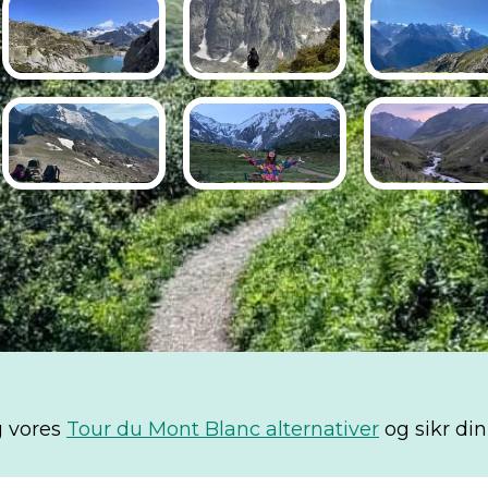
g vores
Tour du Mont Blanc alternativer
og sikr din 