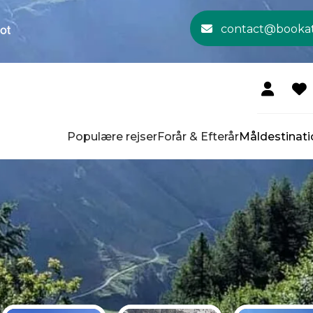
contact@booka
Populære rejser
Forår & Efterår
Måldestinati