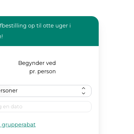
fbestilling op til otte uger i
n!
Begynder ved
pr. person
rsoner
k grupperabat