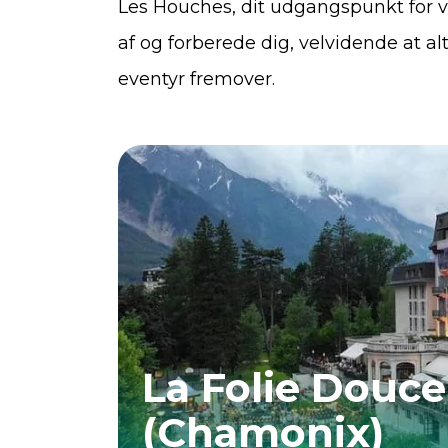
Les Houches, dit udgangspunkt for va
af og forberede dig, velvidende at alt
eventyr fremover.
La Folie Douce
(Chamonix)