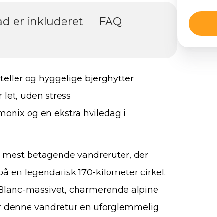
d er inkluderet
FAQ
teller og hyggelige bjerghytter
let, uden stress
amonix og en ekstra hviledag i
s mest betagende vandreruter, der
på en legendarisk 170-kilometer cirkel.
 Blanc-massivet, charmerende alpine
er denne vandretur en uforglemmelig