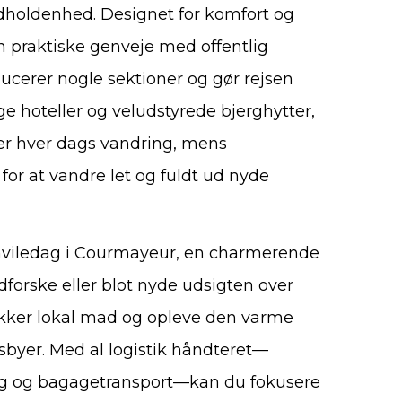
dholdenhed. Designet for komfort og
n praktiske genveje med offentlig
ucerer nogle sektioner og gør rejsen
ge hoteller og veludstyrede bjerghytter,
ter hver dags vandring, mens
or at vandre let og fuldt ud nyde
 hviledag i Courmayeur, en charmerende
udforske eller blot nyde udsigten over
kker lokal mad og opleve den varme
dsbyer. Med al logistik håndteret—
ing og bagagetransport—kan du fokusere