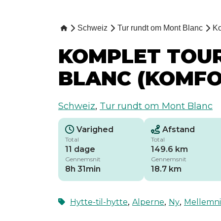
Schweiz
Tur rundt om Mont Blanc
Ko
KOMPLET TOU
BLANC (KOMFO
Schweiz
,
Tur rundt om Mont Blanc
Varighed
Afstand
Total
Total
11 dage
149.6 km
Gennemsnit
Gennemsnit
8h 31min
18.7 km
,
,
,
Hytte-til-hytte
Alperne
Ny
Mellemn