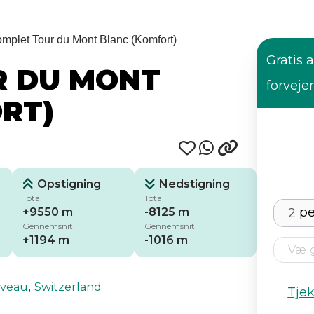
mplet Tour du Mont Blanc (Komfort)
Gratis a
R DU MONT
forveje
RT)
Opstigning
Nedstigning
Total
Total
pe
+9550 m
-8125 m
Gennemsnit
Gennemsnit
+1194 m
-1016 m
,
iveau
Switzerland
Tje