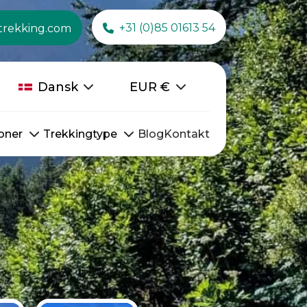
+31 (0)85 01613 54
trekking.com
Dansk
EUR
€
oner
Trekkingtype
Blog
Kontakt