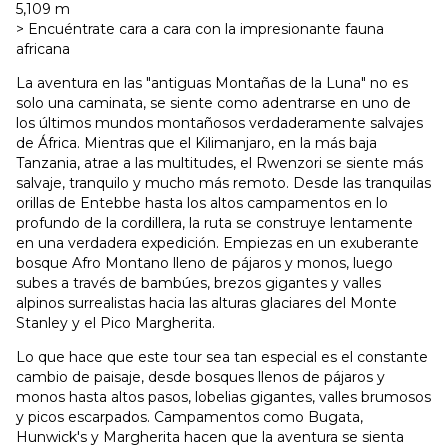
5,109 m
> Encuéntrate cara a cara con la impresionante fauna
africana
La aventura en las "antiguas Montañas de la Luna" no es
solo una caminata, se siente como adentrarse en uno de
los últimos mundos montañosos verdaderamente salvajes
de África. Mientras que el Kilimanjaro, en la más baja
Tanzania, atrae a las multitudes, el Rwenzori se siente más
salvaje, tranquilo y mucho más remoto. Desde las tranquilas
orillas de Entebbe hasta los altos campamentos en lo
profundo de la cordillera, la ruta se construye lentamente
en una verdadera expedición. Empiezas en un exuberante
bosque Afro Montano lleno de pájaros y monos, luego
subes a través de bambúes, brezos gigantes y valles
alpinos surrealistas hacia las alturas glaciares del Monte
Stanley y el Pico Margherita.
Lo que hace que este tour sea tan especial es el constante
cambio de paisaje, desde bosques llenos de pájaros y
monos hasta altos pasos, lobelias gigantes, valles brumosos
y picos escarpados. Campamentos como Bugata,
Hunwick's y Margherita hacen que la aventura se sienta