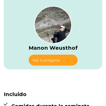
L'Hoest puede aparecer si tienes suerte. De vez en
cuando, los llamados distantes de los chimpancés resuenan
por el bosque. Más arriba, el sendero entra en la Zona de
Bambú-Mimulopsis, donde el denso bambú y la espesa
vegetación crean una atmósfera salvaje y remota. En la
temporada de lluvias, esta parte puede ser fangosa y
resbaladiza, lo que añade una sensación más ruda al día
pero también incrementa el desafío.
Al final de la subida, llegas al Campamento Kalalama a 3,147
Manon Weusthof
metros, situado en la Zona de Brezos-Rapanea. Aquí, el
paisaje comienza a cambiar, con altos árboles de brezos
que le dan al campamento un carácter montañoso
Haz tu pregunta
distintivo. Estate atento al impresionante Turaco de los
Rwenzori, uno de los pájaros más coloridos de la región.
Después de tu primer día completo en el sendero,
Kalalama es un lugar gratificante para descansar y
acomodarte para la noche.
Incluido