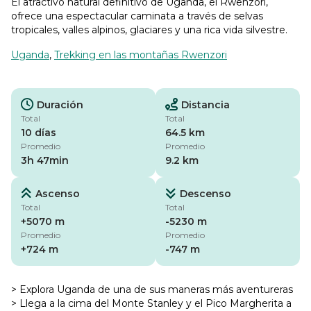
El atractivo natural definitivo de Uganda, el Rwenzori,
ofrece una espectacular caminata a través de selvas
tropicales, valles alpinos, glaciares y una rica vida silvestre.
Uganda
,
Trekking en las montañas Rwenzori
Duración
Distancia
Total
Total
10 días
64.5 km
Promedio
Promedio
3h 47min
9.2 km
Ascenso
Descenso
Total
Total
+5070 m
-5230 m
Promedio
Promedio
+724 m
-747 m
> Explora Uganda de una de sus maneras más aventureras
> Llega a la cima del Monte Stanley y el Pico Margherita a