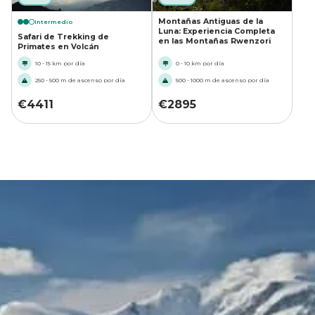
Montañas Antiguas de la
Intermedio
Luna: Experiencia Completa
Safari de Trekking de
en las Montañas Rwenzori
Primates en Volcán
10 - 15 km por día
0 - 10 km por día
250 - 500 m de ascenso por día
500 - 1000 m de ascenso por día
€
4411
€
2895