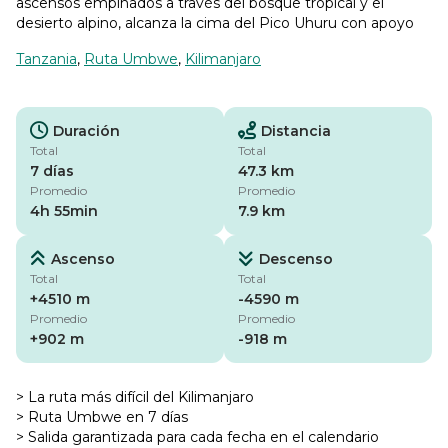
ascensos empinados a través del bosque tropical y el
desierto alpino, alcanza la cima del Pico Uhuru con apoyo
Tanzania
,
Ruta Umbwe
,
Kilimanjaro
Duración
Distancia
Total
Total
7 días
47.3 km
Promedio
Promedio
4h 55min
7.9 km
Ascenso
Descenso
Total
Total
+4510 m
-4590 m
Promedio
Promedio
+902 m
-918 m
> La ruta más difícil del Kilimanjaro
> Ruta Umbwe en 7 días
> Salida garantizada para cada fecha en el calendario