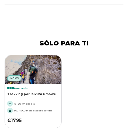
SÓLO PARA TI
6 días
Avanzado
Trekking por la Ruta Umbwe
15 - 20 km por día
500 - 1000 m de ascenso por día
€
1795