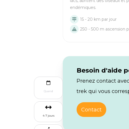
lacs, abritent des oiseaux et 
endémiques.
15 - 20 km par jour
250 - 500 m ascension p
Besoin d'aide p
Prenez contact avec 
trek qui vous corre
Quand
Contact
4-7 jours