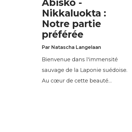
Abisko -
Nikkaluokta :
Notre partie
préférée
Par Natascha Langelaan
Bienvenue dans l'immensité
sauvage de la Laponie suédoise.
Au cœur de cette beauté
sauvage se trouve le légendaire
Kungsleden, ou Le Sentier du
Roi. L'idée derrière ce sentier
était merveilleusement simple :