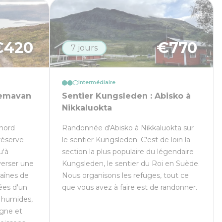
€
420
€
770
7 jours
Intermédiaire
Hemavan
Sentier Kungsleden : Abisko à
Nikkaluokta
 nord
Randonnée d'Abisko à Nikkaluokta sur
réserve
le sentier Kungsleden. C'est de loin la
u'à
section la plus populaire du légendaire
erser une
Kungsleden, le sentier du Roi en Suède.
aînes de
Nous organisons les refuges, tout ce
ées d'un
que vous avez à faire est de randonner.
s humides,
gne et