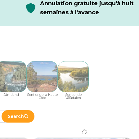
Annulation gratuite jusqu'à huit
semaines à l'avance
Jämtland
Sentier de la Haute
Sentier de
Côte
Vålådalen
Search