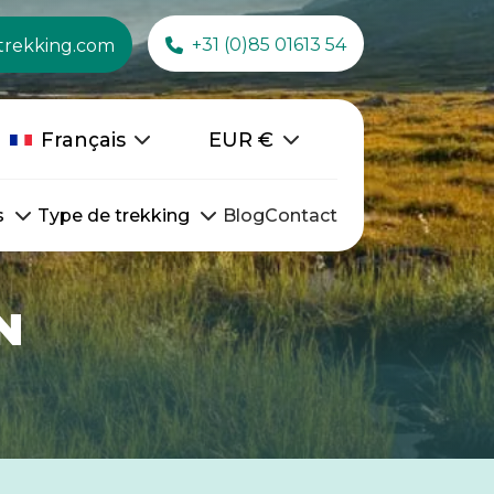
+31 (0)85 01613 54
trekking.com
Français
EUR
€
s
Type de trekking
Blog
Contact
N