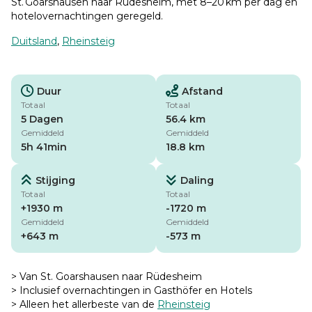
St. Goarshausen naar Rüdesheim, met 8–20 km per dag en
hotelovernachtingen geregeld.
Duitsland
,
Rheinsteig
Duur
Afstand
Totaal
Totaal
5 Dagen
56.4 km
Gemiddeld
Gemiddeld
5h 41min
18.8 km
Stijging
Daling
Totaal
Totaal
+1930 m
-1720 m
Gemiddeld
Gemiddeld
+643 m
-573 m
> Van St. Goarshausen naar Rüdesheim
> Inclusief overnachtingen in Gasthöfer en Hotels
> Alleen het allerbeste van de
Rheinsteig