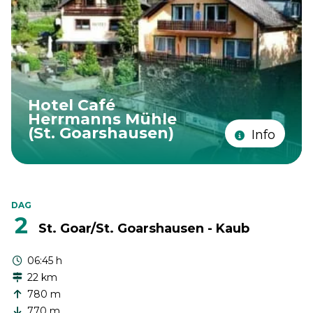
Hotel Café
Herrmanns Mühle
(St. Goarshausen)
Info
DAG
2
St. Goar/St. Goarshausen - Kaub
06:45 h
22 km
780 m
770 m