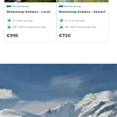
Met Ervaring
Met Ervaring
Rheinsteig: Koblenz - Lorch
Rheinsteig: Koblenz - Kestert
15 - 20 km per dag
10 - 15 km per dag
500 - 1000 m stijging per dag
250 - 500 m stijging per dag
€
995
€
720