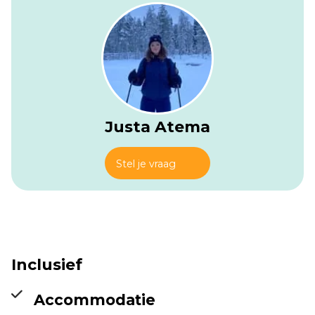
Justa Atema
Stel je vraag
Gastehaus Weingut
Inclusief
Rossler (Lorch am
Rhein)
Info
Accommodatie