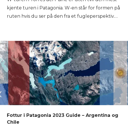
kjente turen i Patagonia. W-en står for formen på
ruten hvis du ser på den fra et fugleperspektiv.
Det er mange alternativer hvis du ønsker å
erobre dette massivet. Selv om W-turen er den
korteste, inkluderer den de vakreste
høydepunktene i Torres del Paine nasjonalpark. I
denne bloggposten vil vi fortelle deg alt du
trenger å vite om refugios på W-turen, kartet,
reiseruten og mer!
Fottur i Patagonia 2023 Guide – Argentina og
Chile