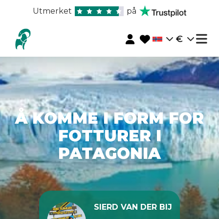
Utmerket
på
€
Å KOMME I FORM FOR
FOTTURER I
PATAGONIA
SIERD VAN DER BIJ