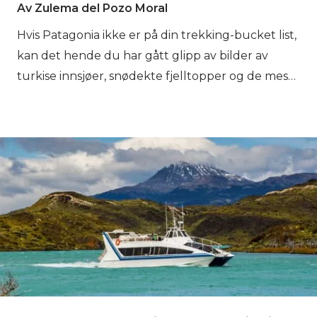
Av Zulema del Pozo Moral
Hvis Patagonia ikke er på din trekking-bucket list,
kan det hende du har gått glipp av bilder av
turkise innsjøer, snødekte fjelltopper og de mest
dramatiske isbreene. Faktisk, når vi snakker om
trekking i Patagonia, refererer vi ikke til et kjent
klesmerke. Patagonia er et område på nesten 1
million (!) kvadratkilometer delt mellom
Argentina og Chile. Det er enormt, så hvor
begynner du? Din trekking i Patagonia starter
akkurat her.