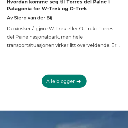
Hvordan komme seg til Torres del Paine i
Patagonia for W-Trek og O-Trek
Av Sierd van der Bij
Du ønsker å gjøre W-Trek eller O-Trek i Torres
del Paine nasjonalpark, men hele
transportsituasjonen virker litt overveldende. Er
det egentlig det? Vi får mange lignende spørsmål
om fly, busser og katamaraner og derfor
bestemte vi oss for å samle alt sammen i et
blogginnlegg. Vamos!
Alle blogger