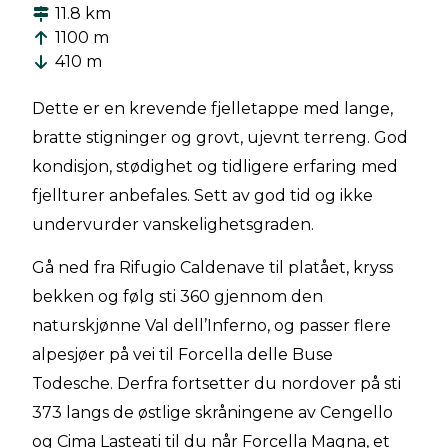
11.8 km
1100 m
410 m
Dette er en krevende fjelletappe med lange,
bratte stigninger og grovt, ujevnt terreng. God
kondisjon, stødighet og tidligere erfaring med
fjellturer anbefales. Sett av god tid og ikke
undervurder vanskelighetsgraden.
Gå ned fra Rifugio Caldenave til platået, kryss
bekken og følg sti 360 gjennom den
naturskjønne Val dell’Inferno, og passer flere
alpesjøer på vei til Forcella delle Buse
Todesche. Derfra fortsetter du nordover på sti
373 langs de østlige skråningene av Cengello
og Cima Lasteati til du når Forcella Magna, et