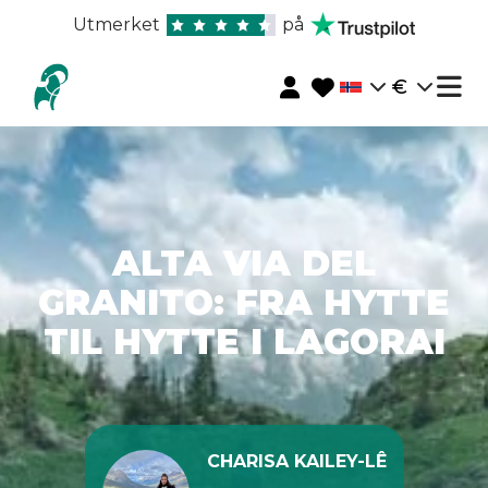
Utmerket
på
€
ALTA VIA DEL
GRANITO: FRA HYTTE
TIL HYTTE I LAGORAI
CHARISA KAILEY-LÊ