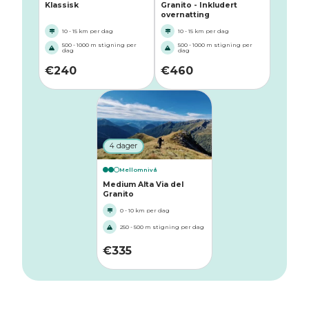
Klassisk
Granito - Inkludert
overnatting
10 - 15 km per dag
10 - 15 km per dag
500 - 1000 m stigning per
500 - 1000 m stigning per
dag
dag
€
240
€
460
4 dager
Mellomnivå
Medium Alta Via del
Granito
0 - 10 km per dag
250 - 500 m stigning per dag
€
335