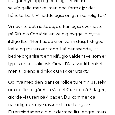
Du går mye opp og ned, og det vil du
selvfølgelig merke, men god form gjør det
håndterbart. Vi hadde også en ganske rolig tur."
Vi nevnte det nettopp, du kan også overnatte
på Rifugio Consèria, en veldig hyggelig hytte
ifølge Ilse: "Her hadde vi en varm dusj, fikk god
kaffe og maten var topp. I så henseende, litt
bedre organisert enn Rifugio Caldenave, som er
typisk enkel italiensk. Cima d'Asta var litt enkel,
men til gjengjeld fikk du vakker utsikt."
Og hva med den 'ganske rolige turen'? "Ja, selv
om de fleste går Alta Via del Granito på 3 dager,
gjorde vi turen på 4 dager. Du kommer da
naturlig nok mye raskere til neste hytte.
Ettermiddagen din blir dermed litt lengre, men