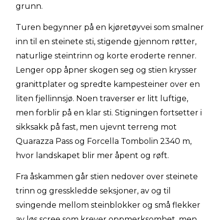
grunn.
Turen begynner på en kjøretøyvei som smalner
inn til en steinete sti, stigende gjennom røtter,
naturlige steintrinn og korte eroderte renner.
Lenger opp åpner skogen seg og stien krysser
granittplater og spredte kampesteiner over en
liten fjellinnsjø. Noen traverser er litt luftige,
men forblir på en klar sti. Stigningen fortsetter i
sikksakk på fast, men ujevnt terreng mot
Quarazza Pass og Forcella Tombolin 2340 m,
hvor landskapet blir mer åpent og røft.
Fra åskammen går stien nedover over steinete
trinn og gresskledde seksjoner, av og til
svingende mellom steinblokker og små flekker
av løs scree som krever oppmerksomhet, men