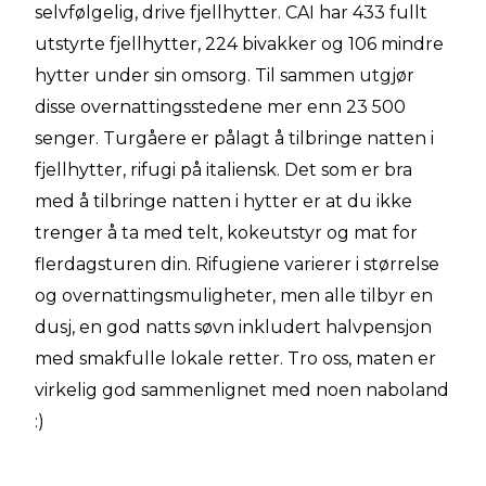
selvfølgelig, drive fjellhytter. CAI har 433 fullt
utstyrte fjellhytter, 224 bivakker og 106 mindre
hytter under sin omsorg. Til sammen utgjør
disse overnattingsstedene mer enn 23 500
senger. Turgåere er pålagt å tilbringe natten i
fjellhytter, rifugi på italiensk. Det som er bra
med å tilbringe natten i hytter er at du ikke
trenger å ta med telt, kokeutstyr og mat for
flerdagsturen din. Rifugiene varierer i størrelse
og overnattingsmuligheter, men alle tilbyr en
dusj, en god natts søvn inkludert halvpensjon
med smakfulle lokale retter. Tro oss, maten er
virkelig god sammenlignet med noen naboland
:)