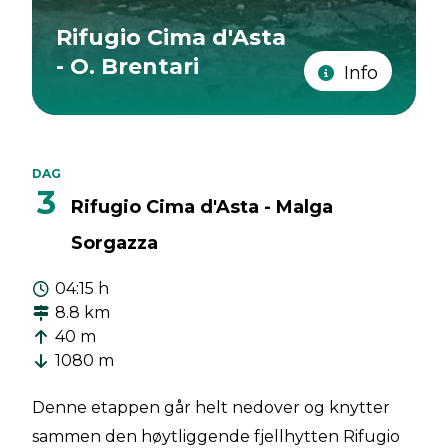
Rifugio Cima d'Asta
- O. Brentari
Info
DAG
3
Rifugio Cima d'Asta - Malga
Sorgazza
04:15 h
8.8 km
40 m
1080 m
Denne etappen går helt nedover og knytter
sammen den høytliggende fjellhytten Rifugio