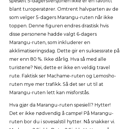
spesielt 5-dagersversjonen ikke er en favoritt
blant turoperatører. Omtrent halvparten av de
som velger 5-dagers Marangu-ruten når ikke
toppen. Denne figuren endres drastisk hvis
disse personene hadde valgt 6-dagers
Marangu-ruten, som inkluderer en
akklimatiseringsdag. Dette gir en suksessrate på
mer enn 80 %. Ikke dårlig. Hva så med alle
turistene? Nei, dette er ikke en veldig travel
rute. Faktisk ser Machame-ruten og Lemosho-
ruten mye mer trafikk. Så det ser ut til at
Marangu-ruten lett kan misforstås.
Hva gjør da Marangu-ruten spesiell? Hytter!
Det er ikke nødvendig å campe! På Marangu-
ruten bor du i sovesalstil hytter. Nå snakker vi.