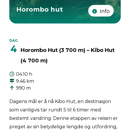
Horombo hut
Info
DAG
4
Horombo Hut (3 700 m) – Kibo Hut
(4 700 m)
04:10 h
9.46 km
990 m
Dagens mål er å nå Kibo Hut, en destinasjon
som vanligvis tar rundt 5 til 6 timer med
bestemt vandring. Denne etappen av reisen er
preget av sin betydelige lengde og utfordring,