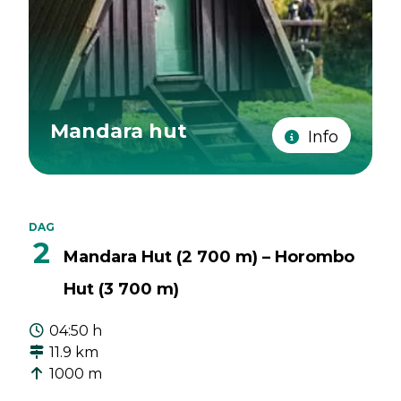
Mandara hut
Info
DAG
2
Mandara Hut (2 700 m) – Horombo
Hut (3 700 m)
04:50 h
11.9 km
1000 m