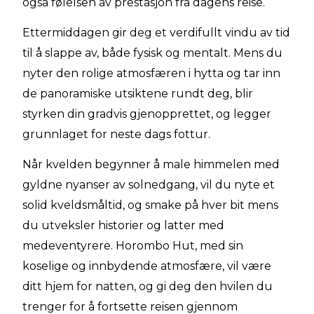
også følelsen av prestasjon fra dagens reise.
Ettermiddagen gir deg et verdifullt vindu av tid
til å slappe av, både fysisk og mentalt. Mens du
nyter den rolige atmosfæren i hytta og tar inn
de panoramiske utsiktene rundt deg, blir
styrken din gradvis gjenopprettet, og legger
grunnlaget for neste dags fottur.
Når kvelden begynner å male himmelen med
gyldne nyanser av solnedgang, vil du nyte et
solid kveldsmåltid, og smake på hver bit mens
du utveksler historier og latter med
medeventyrere. Horombo Hut, med sin
koselige og innbydende atmosfære, vil være
ditt hjem for natten, og gi deg den hvilen du
trenger for å fortsette reisen gjennom