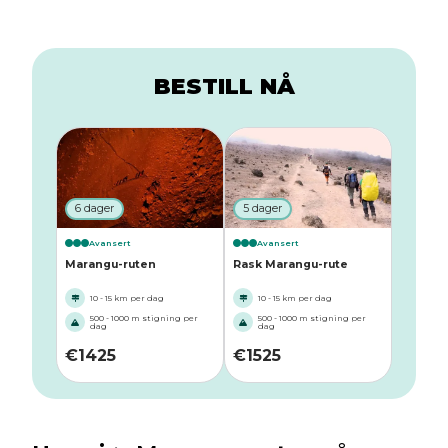
BESTILL NÅ
6 dager
5 dager
Avansert
Avansert
Marangu-ruten
Rask Marangu-rute
10 - 15 km per dag
10 - 15 km per dag
500 - 1000 m stigning per
500 - 1000 m stigning per
dag
dag
€
1425
€
1525