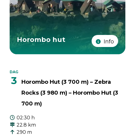
Horombo hut
Info
DAG
3
Horombo Hut (3 700 m) – Zebra
Rocks (3 980 m) – Horombo Hut (3
700 m)
02:30 h
22.8 km
290 m