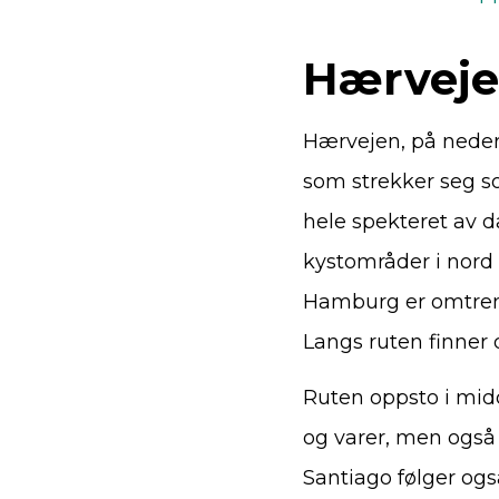
Hærveje
Hærvejen, på neder
som strekker seg s
hele spekteret av d
kystområder i nord t
Hamburg er omtrent 5
Langs ruten finner
Ruten oppsto i mid
og varer, men også
Santiago følger også