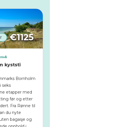
€
1125
r
nivå
 kyststi
anmarks Bornholm
 i seks
nne etapper med
ting før og etter
dert. Fra Rønne til
an du nyte
 uten bagasje og
ede opphold i