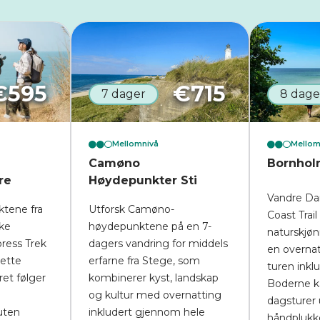
€
595
€
715
7 dager
8 dage
Mellomnivå
Mellom
Camøno
Bornholm
re
Høydepunkter Sti
Vandre D
tene fra
Utforsk Camøno-
Coast Trail
ske
høydepunktene på en 7-
naturskjø
ress Trek
dagers vandring for middels
en overnat
Dette
erfarne fra Stege, som
turen inklu
et følger
kombinerer kyst, landskap
Boderne k
og kultur med overnatting
dagsturer
uten
inkludert gjennom hele
håndplukk