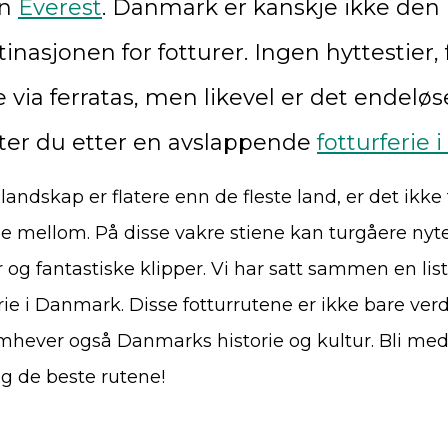
en
Everest
. Danmark er kanskje ikke den
asjonen for fotturer. Ingen hyttestier, f
 via ferratas, men likevel er det endeløs
eter du etter en avslappende
fotturferie 
ndskap er flatere enn de fleste land, er det ikke
elge mellom. På disse vakre stiene kan turgåere nyt
r og fantastiske klipper. Vi har satt sammen en lis
erie i Danmark. Disse fotturrutene er ikke bare verd
hever også Danmarks historie og kultur. Bli med o
 de beste rutene!