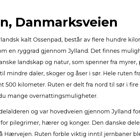
n, Danmarksveien
landsk kalt Ossenpad, består av flere hundre kil
om en ryggrad gjennom Jylland. Det finnes mulighe
anske landskap og natur, som spenner fra myrer, 
il mindre daler, skoger og åser i sør. Hele ruten fra
00 kilometer. Ruten er delt fra nord til sør i fire
 du mange overnattingsmuligheter.
delalderen og var hovedveien gjennom Jylland for 
 for pilegrimer, hærer og konger. Den danske del
 Hærvejen. Ruten forble viktig inntil jernbaner bl