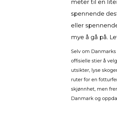
meter til en lit
spennende destin
eller spennende
mye å gå på. L
Selv om Danmarks la
offisielle stier å v
utsikter, lyse skoge
ruter for en fotturf
skjønnhet, men frem
Danmark og oppdag