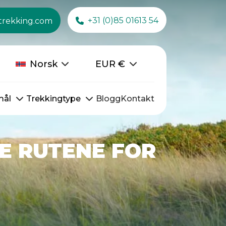
+31 (0)85 01613 54
trekking.com
Norsk
EUR
€
mål
Trekkingtype
Blogg
Kontakt
TE RUTENE FOR