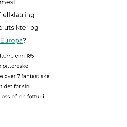
 mest
jellklatring
e utsikter og
i Europa
?
 færre enn 185
e pittoreske
te over 7 fantastiske
t det for sin
ss på en fottur i