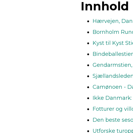
Innhold
Hærvejen, Da
Bornholm Rundt
Kyst til Kyst S
Bindeballestie
Gendarmstien, 
Sjællandsleden
Camønoen - Da
Ikke Danmark:
Fotturer og vi
Den beste seso
Utforske turop