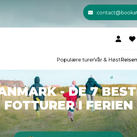
contact@booka
Populære turer
Vår & Høst
Reise
ANMARK - DE 7 BES
FOTTURER I FERIEN