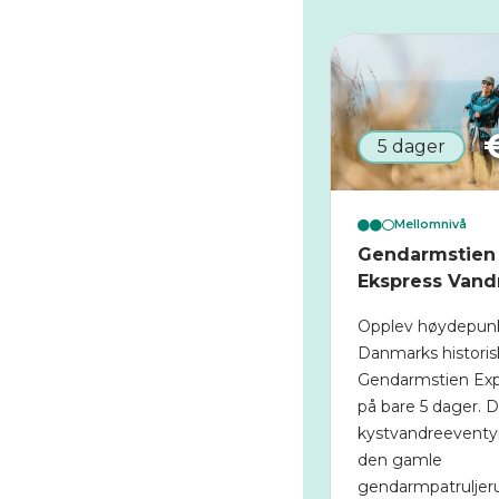
5 dager
Mellomnivå
Gendarmstien
Ekspress Vand
Opplev høydepunk
Danmarks histori
Gendarmstien Exp
på bare 5 dager. 
kystvandreeventyr
den gamle
gendarmpatruljer