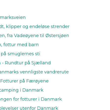
nmarksveien
, klipper og endeløse strender
tien, fra Vadeøyene til Østersjøen
n, fottur med barn
på smuglernes sti
 - Rundtur på Sjælland
nmarks vennligste vandrerute
 Fotturer på Færøyene
llcamping i Danmark
ngen for fotturer i Danmark
plevelser utenfor Danmark