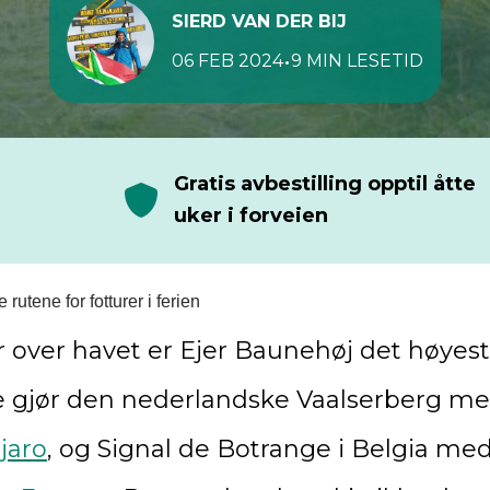
SIERD VAN DER BIJ
•
06 FEB 2024
9 MIN LESETID
Gratis avbestilling opptil åtte
uker i forveien
rutene for fotturer i ferien
 over havet er Ejer Baunehøj det høyest
 gjør den nederlandske Vaalserberg med
jaro
, og Signal de Botrange i Belgia me