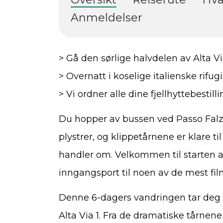
Anmeldelser
> Gå den sørlige halvdelen av Alta Via
> Overnatt i koselige italienske rifu
> Vi ordner alle dine fjellhyttebestil
Du hopper av bussen ved Passo Falz
plystrer, og klippetårnene er klare ti
handler om. Velkommen til starten av 
inngangsport til noen av de mest filma
Denne 6-dagers vandringen tar deg l
Alta Via 1. Fra de dramatiske tårnene