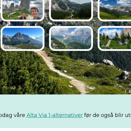
oppdag våre
Alta Via 1-alternativer
før de også blir ut