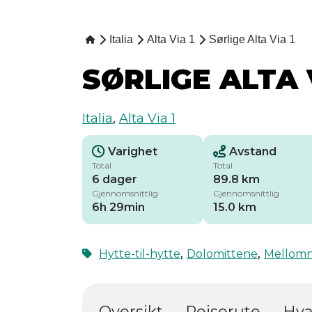
Italia
Alta Via 1
Sørlige Alta Via 1
SØRLIGE ALTA 
Italia
,
Alta Via 1
Varighet
Avstand
Total
Total
6 dager
89.8 km
Gjennomsnittlig
Gjennomsnittlig
6h 29min
15.0 km
,
,
Hytte-til-hytte
Dolomittene
Mellomn
Oversikt
Reiserute
Hva