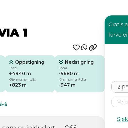
Gratis a
VIA 1
forveie
Oppstigning
Nedstigning
Total
Total
+4940 m
-5680 m
Gjennomsnittlig
Gjennomsnittlig
+823 m
-947 m
pe
ivå
Sje
 som er inkludert
OSS