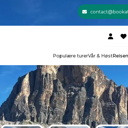
contact@booka
Populære turer
Vår & Høst
Reise