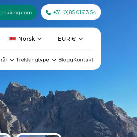
+31 (0)85 01613 54
trekking.com
Norsk
EUR
€
mål
Trekkingtype
Blogg
Kontakt