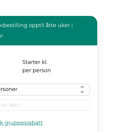
vbestilling opptil åtte uker i
n!
Starter kl.
per person
rsoner
kk gruppesrabatt