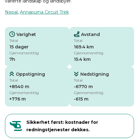
varierte landskap og landsbyer.
Nepal
,
Annapurna Circuit Trek
Varighet
Avstand
Total
Total
15 dager
169.4 km
Gjennomsnittlig
Gjennomsnittlig
7h
15.4 km
Oppstigning
Nedstigning
Total
Total
+8540 m
-6770 m
Gjennomsnittlig
Gjennomsnittlig
+776 m
-615 m
Sikkerhet først: kostnader for
redningstjenester dekkes.