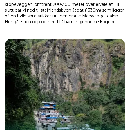
klippeveggen, omtrent 200-300 meter over elveleiet. Til
slutt går vi ned til steinlandsbyen Jagat (1330m) som ligger
på en hylle som stikker ut i den bratte Marsyangdi-dalen.
Her går stien opp og ned til Chamje gjennom skogene.