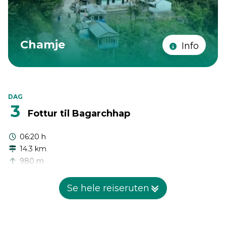
Chamje
Info
DAG
3
Fottur til Bagarchhap
06:20 h
14.3 km
980 m
240 m
Se hele reiseruten
Når vi beveger oss forbi trange og bratte daler, gjennom
rhododendron-, furu- og bambusskoger, i de steinete
foldene av et fjell, kommer vi over en bro som tar oss til en
rask oppstigning og til slutt på toppen av en klatring for å