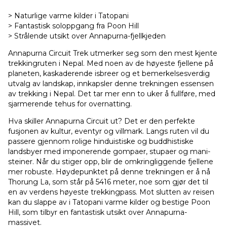
> Naturlige varme kilder i Tatopani
> Fantastisk soloppgang fra Poon Hill
> Strålende utsikt over Annapurna-fjellkjeden
Annapurna Circuit Trek utmerker seg som den mest kjente
trekkingruten i Nepal. Med noen av de høyeste fjellene på
planeten, kaskaderende isbreer og et bemerkelsesverdig
utvalg av landskap, innkapsler denne trekningen essensen
av trekking i Nepal. Det tar mer enn to uker å fullføre, med
sjarmerende tehus for overnatting.
Hva skiller Annapurna Circuit ut? Det er den perfekte
fusjonen av kultur, eventyr og villmark. Langs ruten vil du
passere gjennom rolige hinduistiske og buddhistiske
landsbyer med imponerende gompaer, stupaer og mani-
steiner. Når du stiger opp, blir de omkringliggende fjellene
mer robuste. Høydepunktet på denne trekningen er å nå
Thorung La, som står på 5416 meter, noe som gjør det til
en av verdens høyeste trekkingpass. Mot slutten av reisen
kan du slappe av i Tatopani varme kilder og bestige Poon
Hill, som tilbyr en fantastisk utsikt over Annapurna-
massivet.