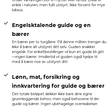
Under vandringen bor vi i hytter eller tehus. Disse er
enkle i naturen, men fullt utstyrt. Ikke forvent for mye
luksus.
Engelsktalende guide og en
bærer
En bærer per to turgåere. På denne måten trenger du
ikke å bære alt utstyret ditt selv. Guiden snakker
engelsk. For enkeltbestillinger vil kun en guide bli gitt
—ingen bærer. Imidlertid vil guiden også hjelpe til
med å bære noe av utstyret ditt.
Lønn, mat, forsikring og
innkvartering for guide og bærer
Det totale beløpet dekker ikke bare dine egne
grunnleggende behov, men også behovene til din
guide og bærer. Ingen ubehagelige overraskelser.