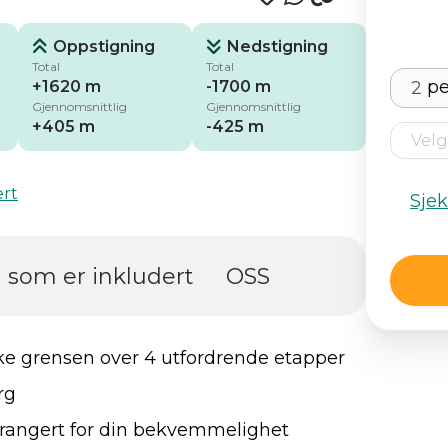
Oppstigning
Nedstigning
Total
Total
pe
+1620 m
-1700 m
Gjennomsnittlig
Gjennomsnittlig
+405 m
-425 m
ert
Sje
 som er inkludert
OSS
ke grensen over 4 utfordrende etapper
rg
arrangert for din bekvemmelighet