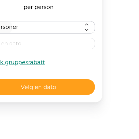
per person
rsoner
kk gruppesrabatt
Velg en dato