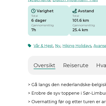
Varighet
Avstand
Total
Total
6 dager
101.6 km
Gjennomsnittlig
Gjennomsnittlig
7h
25.4 km
,
,
,
Vår & Høst
Ny
Hiking Holidays
Avans
Oversikt
Reiserute
Hva
> Gå langs den nederlandske-belgis
> Erobre de syv toppene i Sør-Limbu
> Overnatting før og etter turen er 