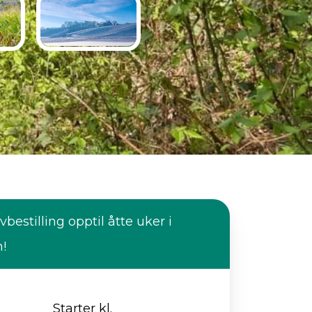
vbestilling opptil åtte uker i
n!
Starter kl.