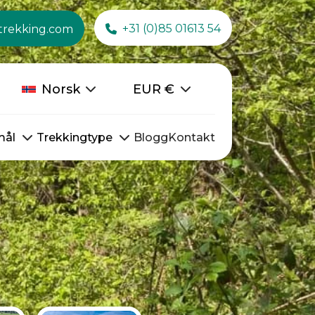
+31 (0)85 01613 54
trekking.com
Norsk
EUR
€
mål
Trekkingtype
Blogg
Kontakt