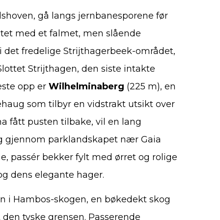
gelshoven, gå langs jernbanesporene før
yntet med et falmet, men slående
 det fredelige Strijthagerbeek-området,
lottet Strijthagen, den siste intakte
este opp er
Wilhelminaberg
(225 m), en
aug som tilbyr en vidstrakt utsikt over
a fått pusten tilbake, vil en lang
 og gjennom parklandskapet nær Gaia
e, passér bekker fylt med ørret og rolige
og dens elegante hager.
inn i Hambos-skogen, en bøkedekt skog
t den tyske grensen. Passerende