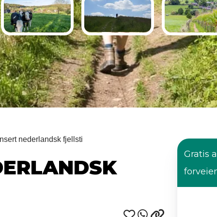
sert nederlandsk fjellsti
Gratis a
DERLANDSK
forveie