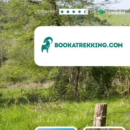
Utmerket
på