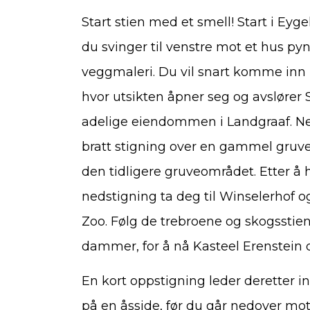
Start stien med et smell! Start i Ey
du svinger til venstre mot et hus p
veggmaleri. Du vil snart komme inn i
hvor utsikten åpner seg og avslører S
adelige eiendommen i Landgraaf. N
bratt stigning over en gammel gruveh
den tidligere gruveområdet. Etter å h
nedstigning ta deg til Winselerhof
Zoo. Følg de trebroene og skogsstien
dammer, for å nå Kasteel Erenstein 
En kort oppstigning leder deretter 
på en åsside, før du går nedover mo