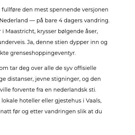
 fullføre den mest spennende versjonen
 Nederland — på bare 4 dagers vandring.
 i Maastricht, krysser bølgende åser,
underveis. Ja, denne stien dypper inn og
t ekte grenseshoppingeventyr.
 tar deg over alle de syv offisielle
ge distanser, jevne stigninger, og den
ille forvente fra en nederlandsk sti.
okale hoteller eller gjestehus i Vaals,
tt før og etter vandringen slik at du