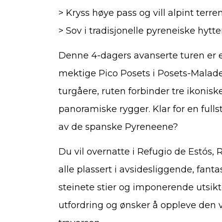
> Kryss høye pass og vill alpint ter
> Sov i tradisjonelle pyreneiske hytte
Denne 4-dagers avanserte turen er 
mektige Pico Posets i Posets-Malade
turgåere, ruten forbinder tre ikoniske
panoramiske rygger. Klar for en full
av de spanske Pyreneene?
Du vil overnatte i Refugio de Estós,
alle plassert i avsidesliggende, fanta
steinete stier og imponerende utsikte
utfordring og ønsker å oppleve den v