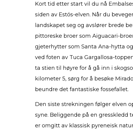
Kort tid etter start vil du nå Embals
siden av Estós-elven. Når du beveger
landskapet seg og avslører brede b
pittoreske broer som Aiguacari-broe
gjeterhytter som Santa Ana-hytta og
ved foten av Tuca Gargallosa-toppen 
ta stien til høyre for å gå inn i skog
kilometer 5, sørg for å besøke Mirado
beundre det fantastiske fossefallet.
Den siste strekningen følger elven o
syne. Beliggende på en gresskledd ter
er omgitt av klassisk pyreneisk nat