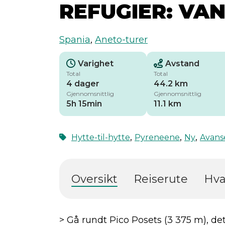
REFUGIER: VA
Spania
,
Aneto-turer
Varighet
Avstand
Total
Total
4 dager
44.2 km
Gjennomsnittlig
Gjennomsnittlig
5h 15min
11.1 km
,
,
,
Hytte-til-hytte
Pyreneene
Ny
Avans
Oversikt
Reiserute
Hva
> Gå rundt Pico Posets (3 375 m), de