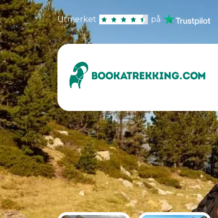
Utmerket
på