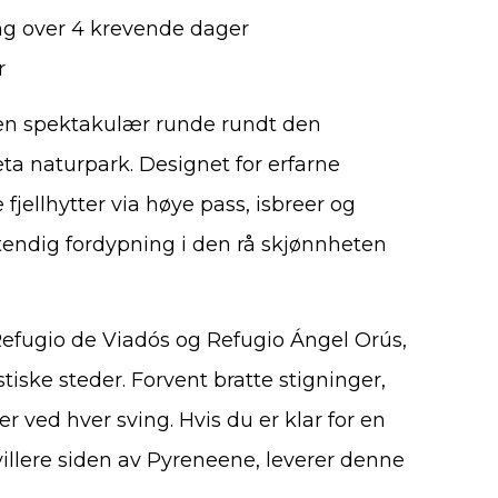
reng over 4 krevende dager
r
en spektakulær runde rundt den
ta naturpark. Designet for erfarne
 fjellhytter via høye pass, isbreer og
stendig fordypning i den rå skjønnheten
 Refugio de Viadós og Refugio Ángel Orús,
stiske steder. Forvent bratte stigninger,
r ved hver sving. Hvis du er klar for en
illere siden av Pyreneene, leverer denne