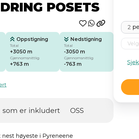
NDRING POSETS
pe
Oppstigning
Nedstigning
Total
Total
+3050 m
-3050 m
Gjennomsnittlig
Gjennomsnittlig
Sje
+763 m
-763 m
ert
 som er inkludert
OSS
t nest høyeste i Pyreneene