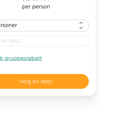
per person
rsoner
kk gruppesrabatt
Velg en dato