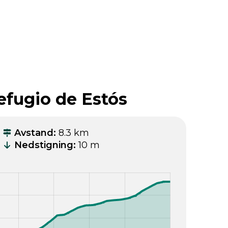
Refugio de Estós
Avstand
:
8.3 km
Nedstigning
:
10 m