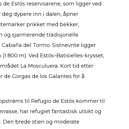
es de Estós reservoarene, som ligger ved
 deg dypere inn i dalen, åpner
eitemarker prikket med bekker,
n og sjarmerende tradisjonelle
 Cabaña del Tormo. Sistnevnte ligger
(1 800 m). Ved Estós–Batisielles-krysset,
sområdet La Mosculuera. Kort tid etter
r de Gorgas de los Galantes for å
ppstrøms til Refugio de Estós kommer til
rasse, har refugiet fantastisk utsikt og
ur. Den brede stien og moderate