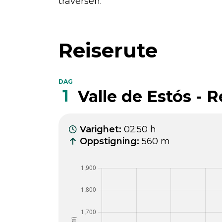
traversen.
Reiserute
DAG
1
Valle de Estós - 
Varighet
:
02:50 h
Oppstigning
:
560 m