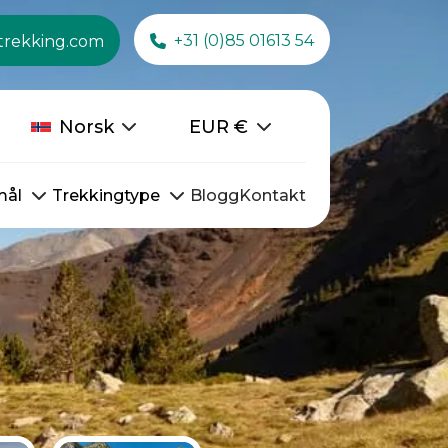
+31 (0)85 01613 54
trekking.com
Norsk
EUR
€
mål
Trekkingtype
Blogg
Kontakt