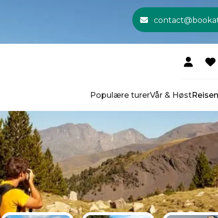
contact@booka
Populære turer
Vår & Høst
Reise