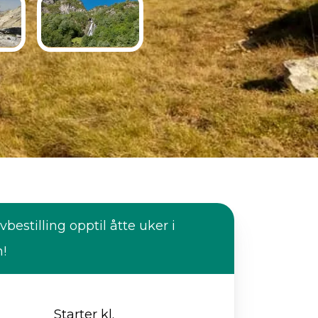
vbestilling opptil åtte uker i
n!
Starter kl.