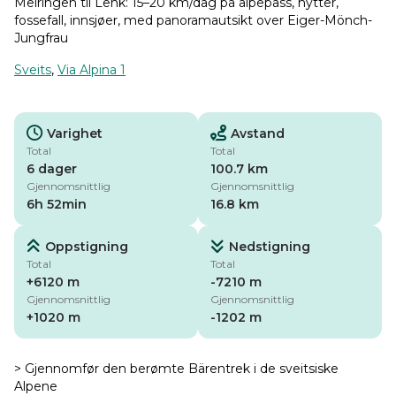
Meiringen til Lenk: 15–20 km/dag på alpepass, hytter,
fossefall, innsjøer, med panoramautsikt over Eiger-Mönch-
Jungfrau
Sveits
,
Via Alpina 1
Varighet
Avstand
Total
Total
6 dager
100.7 km
Gjennomsnittlig
Gjennomsnittlig
6h 52min
16.8 km
Oppstigning
Nedstigning
Total
Total
+6120 m
-7210 m
Gjennomsnittlig
Gjennomsnittlig
+1020 m
-1202 m
> Gjennomfør den berømte Bärentrek i de sveitsiske
Alpene