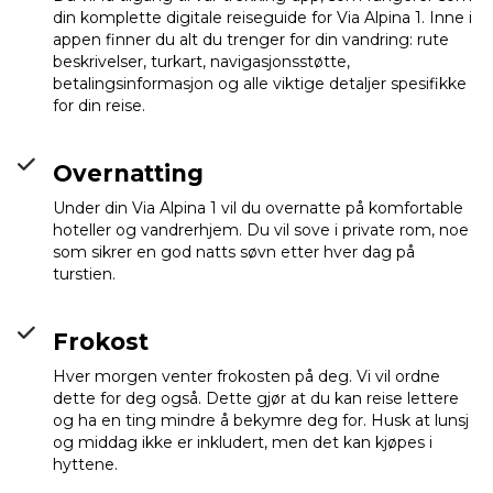
din komplette digitale reiseguide for Via Alpina 1. Inne i
appen finner du alt du trenger for din vandring: rute
beskrivelser, turkart, navigasjonsstøtte,
betalingsinformasjon og alle viktige detaljer spesifikke
for din reise.
Overnatting
Under din Via Alpina 1 vil du overnatte på komfortable
hoteller og vandrerhjem. Du vil sove i private rom, noe
som sikrer en god natts søvn etter hver dag på
turstien.
Naturfreunde Haus
Gorneren (Griesalp)
Info
Frokost
Hver morgen venter frokosten på deg. Vi vil ordne
dette for deg også. Dette gjør at du kan reise lettere
og ha en ting mindre å bekymre deg for. Husk at lunsj
og middag ikke er inkludert, men det kan kjøpes i
hyttene.