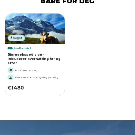
BARE FOR DEG
8 dager
Mellomnivå
Bjørneekspedisjon -
Inkluderer overnatting før og
etter
15 - 20 km per dag
Mer enn 1000 m stigning per dag
€
1480