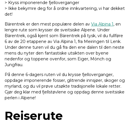
> Kryss imponerende fjelloverganger
> Ikke bekymre deg for å ordne innkvartering, vi har dekket
det!
Bärentrek er den mest populære delen av
Via Alpina 1
, en
lengre rute som krysser de sveitsiske Alpene. Under
Bärentrek, også kjent som Bärentrek på tysk, vil du fullføre
6 av de 20 etappene av Via Alpina 1, fra Meiringen til Lenk.
Under denne turen vil du gå fra den ene dalen til den neste
mens du nyter den fantastiske utsikten over byene
nedenfor og toppene ovenfor, som Eiger, Mönch og
Jungfrau.
På denne 6-dagers ruten vil du krysse fjelloverganger,
oppdage imponerende fosser, glitrende innsjøer, skoger og
myrland, og du vil prøve utsøkte tradisjonelle lokale retter.
Gjør deg klar med fjellstøvlene og oppdag denne sveitsiske
perlen i Alpene!
Reiserute