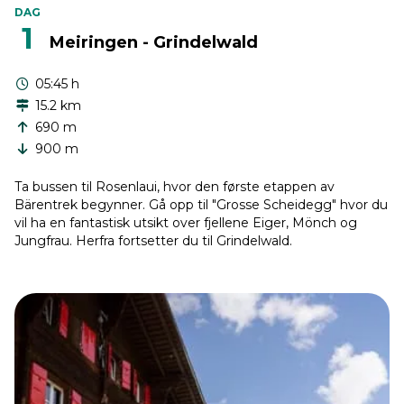
DAG
1
Meiringen - Grindelwald
05:45 h
15.2 km
690 m
900 m
Ta bussen til Rosenlaui, hvor den første etappen av
Bärentrek begynner. Gå opp til "Grosse Scheidegg" hvor du
vil ha en fantastisk utsikt over fjellene Eiger, Mönch og
Jungfrau. Herfra fortsetter du til Grindelwald.