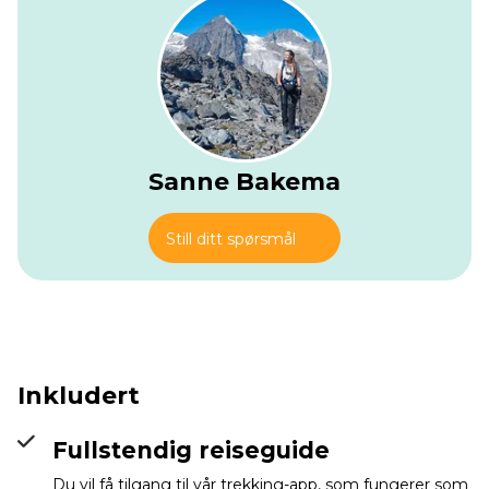
Når du er i Mürren, vil du begynne din vandring gjennom
grønne alpeenger opp til Rotstockhütte, et perfekt sted å
hvile og ta en matbit før den bratte stigningen til
Sefinenfurgge-passet. Utsikten fra passet er spektakulær,
med dramatiske panoramaer over Sefinen- og Kien-dalene
og omkringliggende topper. Tidlig på sommeren kan det
fortsatt være snø på toppen. Etter passet leder en lang
nedstigning gjennom steinete terreng og ur ned i dalen,
Sanne Bakema
hvor den siste strekningen tar deg til Griesalp.
Viktig:
Sørg for å ankomme Naturfreunde Haus Gorneren
Still ditt spørsmål
(Griesalp)
før kl. 18:00
. Middagen serveres tidlig, og sene
ankomster kan gå glipp av kveldsmåltidet. Å ta gondolen
og toget i starten hjelper deg med å sikre at du når
destinasjonen din i tide.
Inkludert
Fullstendig reiseguide
Du vil få tilgang til vår trekking-app, som fungerer som