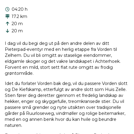
04:20 h
17.2 km
20 m
20 m
I dag vil du begi deg ut på den andre delen av ditt
Pieterpad-eventyr med en herlig etappe fra Vorden til
Zelhem. Du vil bli omgitt av staselige eiendommer,
eldgamle skoger og det vakre landskapet i Achterhoek.
Forvent en mild, stort sett flat rute omgitt av frodig
grøntområde.
Idet du forlater Vorden bak deg, vil du passere Vorden slott
og De Kiefskamp, etterfulgt av andre slott som Huis Zelle.
Stien fører deg deretter gjennom et fredelig landskap av
hekker, enger og skyggefulle, treomkransede stier. Du vil
passere små grender og nyte utsikten over tradisjonelle
gårder på Ruurloseweg, vindmøller og rolige beitemarker,
med en og annen benk hvor du kan hvile og beundre
naturen.