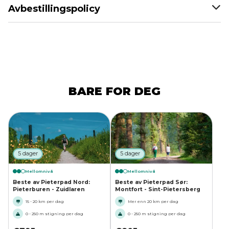
Avbestillingspolicy
BARE FOR DEG
5 dager
5 dager
Mellomnivå
Mellomnivå
Beste av Pieterpad Nord:
Beste av Pieterpad Sør:
Pieterburen - Zuidlaren
Montfort - Sint-Pietersberg
15 - 20 km per dag
Mer enn 20 km per dag
0 - 250 m stigning per dag
0 - 250 m stigning per dag