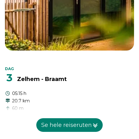
DAG
3
Zelhem - Braamt
05:15 h
20.7 km
60 m
20 m
Se hele reiseruten
Dette stadiet tar deg sørover gjennom det fredelige
landskapet i Achterhoek. Når du forlater Zelhem, slynger