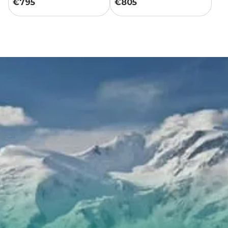
€
795
€
805