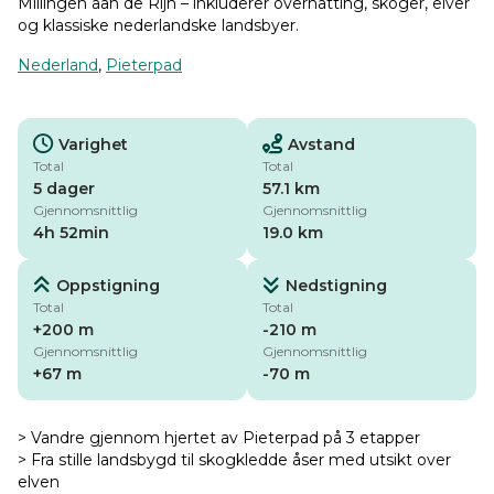
Millingen aan de Rijn – inkluderer overnatting, skoger, elver
og klassiske nederlandske landsbyer.
Nederland
,
Pieterpad
Varighet
Avstand
Total
Total
5 dager
57.1 km
Gjennomsnittlig
Gjennomsnittlig
4h 52min
19.0 km
Oppstigning
Nedstigning
Total
Total
+200 m
-210 m
Gjennomsnittlig
Gjennomsnittlig
+67 m
-70 m
> Vandre gjennom hjertet av Pieterpad på 3 etapper
> Fra stille landsbygd til skogkledde åser med utsikt over
elven