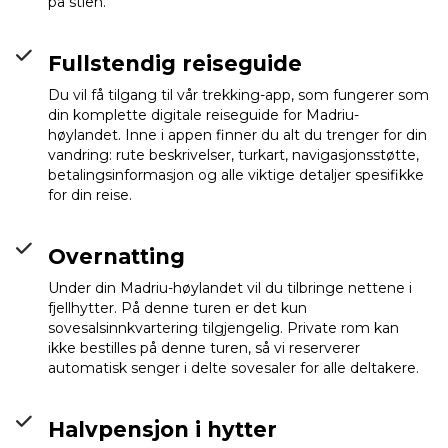
på stien.
Fullstendig reiseguide
Du vil få tilgang til vår trekking-app, som fungerer som
din komplette digitale reiseguide for Madriu-
høylandet. Inne i appen finner du alt du trenger for din
vandring: rute beskrivelser, turkart, navigasjonsstøtte,
betalingsinformasjon og alle viktige detaljer spesifikke
for din reise.
Overnatting
Under din Madriu-høylandet vil du tilbringe nettene i
fjellhytter. På denne turen er det kun
sovesalsinnkvartering tilgjengelig. Private rom kan
Refugi Borda de
ikke bestilles på denne turen, så vi reserverer
Sorteny
Info
automatisk senger i delte sovesaler for alle deltakere.
Halvpensjon i hytter