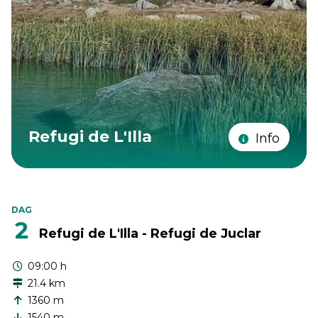
Refugi de L'Illa
Info
DAG
2
Refugi de L'Illa - Refugi de Juclar
09:00 h
21.4 km
1360 m
1540 m