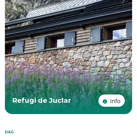
Refugi de Juclar
Info
DAG