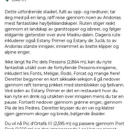
Dette utfordrende stadiet, fullt av opp- og nedturer, tar
deg med på en lang, røff reise gjennom noen av Andorras
mest fantastiske høyfjellslandskaper. Ruten stiger raskt
gjennom et landskap av granittopper og isbreer, og følger
eldgamle gjeterstier over øvre Madriu-dalen. Dagens rute
inkluderer også Estany Primer og Estany de Juclà, to av
Andorras største innsjøer, innrammet av bratte klipper og
alpine enger.
Ikke langt fra Pic dels Pessons (2,864 m), kan du nyte
fantastisk utsikt over de fortryllende Pessons-innsjøene,
inkludert les Fonts, Meligar, Rodó, Forcat og mange flere!
Deretter begynner en kort sikksakk-seksjon å gå nedover
gjennom røft terreng prikket med steinblokker og fjellvann.
Ved siden av Estany Primer er det en restaurant hvor du
kan nyte en drink og utsikten over innsjøen mens du tar en
pause. Fortsett nedover gjennom grønne enger, gjennom
Pla de les Pedres. Deretter krysser du en vei og klatrer
igjen gjennom skoger og brede, bølgende åssider.
Du vil nå Pic d'Ortafà III (2,595 m) og passere gjennom Port