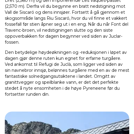
Dret (2,560 m) og den imponerende Les Vaques-passet
(2,570 m). Derfra vil du begynne en bratt nedstigning mot
Vall de Siscaró og dens innsjøer. Fortsett å gå gjennom et
skogsområde langs Riu Siscaró, hvor du vil finne et vakkert
fossefall før stien åpner seg ut i en eng. Når du når Font del
Travenc-broen, vil nedstigningen slutte og den siste
oppoverbakken for dagen begynner ved siden av Juclar-
fossen.
Den betydelige høydeøkningen og -reduksjonen i løpet av
dagen gjør denne ruten kun egnet for erfarne turgåere.
Ved ankomst til Refugi de Juclà, som ligger ved siden av
sin navnebror innsjø, belønnes turgåere med en av de mest
fantastiske solnedgangsutsiktene i landet. Omgitt av
granittvegger og speilblanke vann, er det det perfekte
stedet å nyte ensomheten i de høye Pyreneene før du
fortsetter runden din.