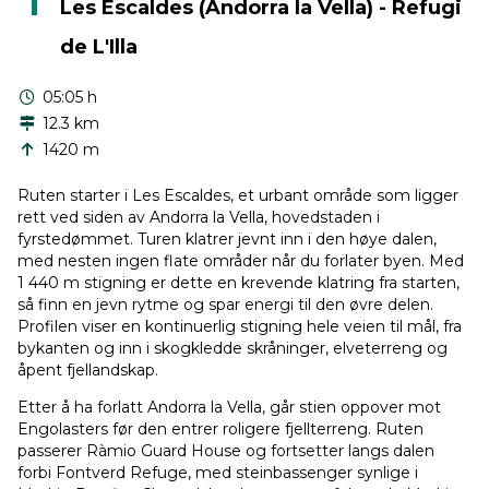
1
Les Escaldes (Andorra la Vella) - Refugi
de L'Illa
05:05 h
12.3 km
1420 m
Ruten starter i Les Escaldes, et urbant område som ligger
rett ved siden av Andorra la Vella, hovedstaden i
fyrstedømmet. Turen klatrer jevnt inn i den høye dalen,
med nesten ingen flate områder når du forlater byen. Med
1 440 m stigning er dette en krevende klatring fra starten,
så finn en jevn rytme og spar energi til den øvre delen.
Profilen viser en kontinuerlig stigning hele veien til mål, fra
bykanten og inn i skogkledde skråninger, elveterreng og
åpent fjellandskap.
Etter å ha forlatt Andorra la Vella, går stien oppover mot
Engolasters før den entrer roligere fjellterreng. Ruten
passerer Ràmio Guard House og fortsetter langs dalen
forbi Fontverd Refuge, med steinbassenger synlige i