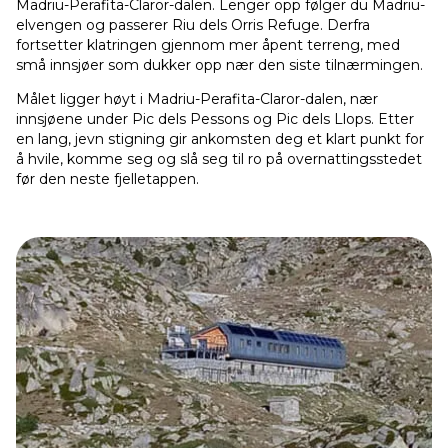
Madriu-Perafita-Claror-dalen. Lenger opp følger du Madriu-
elvengen og passerer Riu dels Orris Refuge. Derfra
fortsetter klatringen gjennom mer åpent terreng, med
små innsjøer som dukker opp nær den siste tilnærmingen.
Målet ligger høyt i Madriu-Perafita-Claror-dalen, nær
innsjøene under Pic dels Pessons og Pic dels Llops. Etter
en lang, jevn stigning gir ankomsten deg et klart punkt for
å hvile, komme seg og slå seg til ro på overnattingsstedet
før den neste fjelletappen.