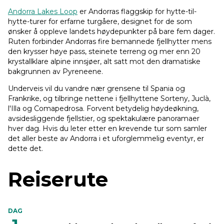
Andorra Lakes Loop
er Andorras flaggskip for hytte-til-
hytte-turer for erfarne turgåere, designet for de som
ønsker å oppleve landets høydepunkter på bare fem dager.
Ruten forbinder Andorras fire bemannede fjellhytter mens
den krysser høye pass, steinete terreng og mer enn 20
krystallklare alpine innsjøer, alt satt mot den dramatiske
bakgrunnen av Pyreneene.
Underveis vil du vandre nær grensene til Spania og
Frankrike, og tilbringe nettene i fjellhyttene Sorteny, Juclà,
l'Illa og Comapedrosa. Forvent betydelig høydeøkning,
avsidesliggende fjellstier, og spektakulære panoramaer
hver dag. Hvis du leter etter en krevende tur som samler
det aller beste av Andorra i et uforglemmelig eventyr, er
dette det.
Reiserute
DAG