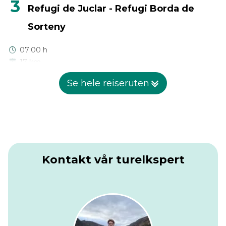
3
Refugi de Juclar - Refugi Borda de
Sorteny
07:00 h
17 km
1210 m
Se hele reiseruten
1550 m
Denne etappen forbinder Juclà-sjøene med den
avsidesliggende Sorteny-dalen. Stien klatrer jevnt gjennom
høyt alpint terreng mot Collada de Meners-passet. Du vil
krysse et landskap formet av is og vind, med taggete
rygglinjer og krystallblå tjern rundt deg.
Kontakt vår turelkspert
Etter en bølgende start når ruten sitt laveste punkt ved
Port d'Incles-krysset, ved siden av Manegor-dalen. Den
lange oppstigningen derfra belønnes med storslått utsikt
over de franske toppene i nord og det røffe terrenget i
Andorra i sør. På vei til Cabana Sorda og den nærliggende
innsjøen, vil du passere gjennom den vidunderlige
atmosfæren i Pleta de Cabana Sorda. Kort tid etterpå vil du