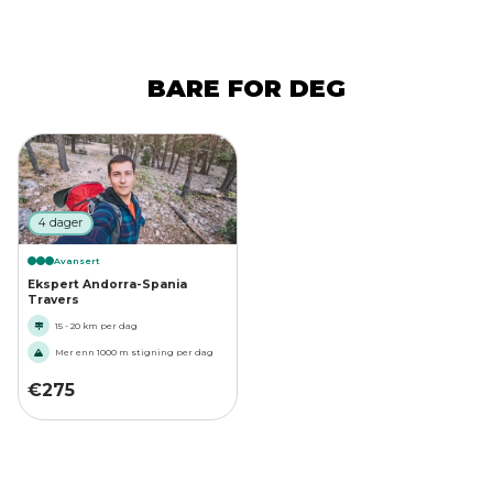
BARE FOR DEG
4 dager
Avansert
Ekspert Andorra-Spania
Travers
15 - 20 km per dag
Mer enn 1000 m stigning per dag
€
275