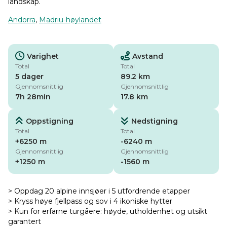
landskap.
Andorra
,
Madriu-høylandet
Varighet
Avstand
Total
Total
5 dager
89.2 km
Gjennomsnittlig
Gjennomsnittlig
7h 28min
17.8 km
Oppstigning
Nedstigning
Total
Total
+6250 m
-6240 m
Gjennomsnittlig
Gjennomsnittlig
+1250 m
-1560 m
> Oppdag 20 alpine innsjøer i 5 utfordrende etapper
> Kryss høye fjellpass og sov i 4 ikoniske hytter
> Kun for erfarne turgåere: høyde, utholdenhet og utsikt
garantert