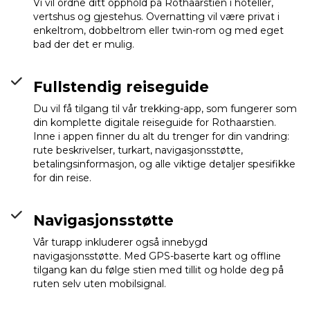
Vi vil ordne ditt opphold på Rothaarstien i hoteller,
vertshus og gjestehus. Overnatting vil være privat i
enkeltrom, dobbeltrom eller twin-rom og med eget
bad der det er mulig.
Fullstendig reiseguide
Du vil få tilgang til vår trekking-app, som fungerer som
din komplette digitale reiseguide for Rothaarstien.
Inne i appen finner du alt du trenger for din vandring:
Hotel Hessenhof
rute beskrivelser, turkart, navigasjonsstøtte,
(Winterberg)
Info
betalingsinformasjon, og alle viktige detaljer spesifikke
for din reise.
Navigasjonsstøtte
Vår turapp inkluderer også innebygd
navigasjonsstøtte. Med GPS-baserte kart og offline
tilgang kan du følge stien med tillit og holde deg på
ruten selv uten mobilsignal.