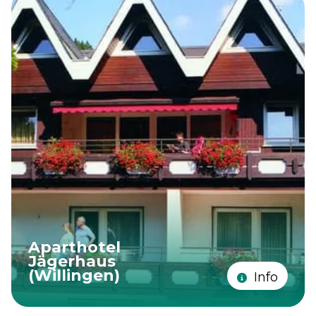
Aparthotel
Jägerhaus
(Willingen)
Info