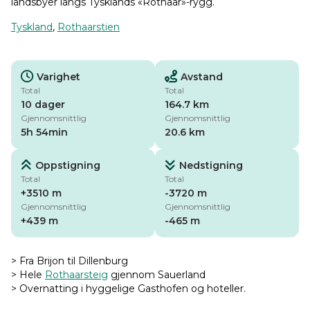
landsbyer langs Tysklands «Rothaar»-rygg.
Tyskland
,
Rothaarstien
Varighet
Avstand
Total
Total
10 dager
164.7 km
Gjennomsnittlig
Gjennomsnittlig
5h 54min
20.6 km
Oppstigning
Nedstigning
Total
Total
+3510 m
-3720 m
Gjennomsnittlig
Gjennomsnittlig
+439 m
-465 m
> Fra Brijon til Dillenburg
> Hele
Rothaarsteig
gjennom Sauerland
> Overnatting i hyggelige Gasthofen og hoteller.