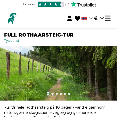
Utmerket
på
€
FULL ROTHAARSTEIG-TUR
Tyskland
Fullfør hele Rothaarsteig på 10 dager - vandre gjennom
naturskjønne skogsstier, elvegorg og sjarmerende