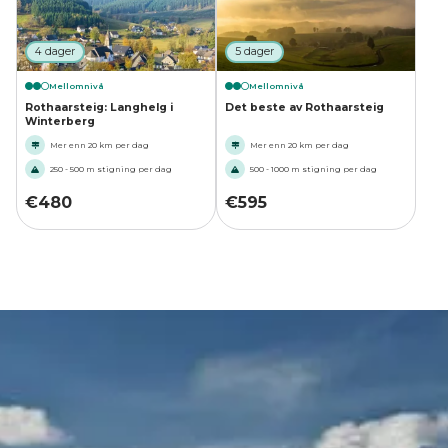
4 dager
5 dager
Mellomnivå
Mellomnivå
Rothaarsteig: Langhelg i
Det beste av Rothaarsteig
Winterberg
Mer enn 20 km per dag
Mer enn 20 km per dag
250 - 500 m stigning per dag
500 - 1000 m stigning per dag
€
480
€
595