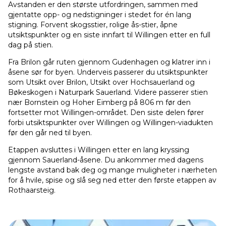
Avstanden er den største utfordringen, sammen med
gjentatte opp- og nedstigninger i stedet for én lang
stigning. Forvent skogsstier, rolige ås-stier, åpne
utsiktspunkter og en siste innfart til Willingen etter en full
dag på stien.
Fra Brilon går ruten gjennom Gudenhagen og klatrer inn i
åsene sør for byen. Underveis passerer du utsiktspunkter
som Utsikt over Brilon, Utsikt over Hochsauerland og
Bøkeskogen i Naturpark Sauerland. Videre passerer stien
nær Bornstein og Hoher Eimberg på 806 m før den
fortsetter mot Willingen-området. Den siste delen fører
forbi utsiktspunkter over Willingen og Willingen-viadukten
før den går ned til byen.
Etappen avsluttes i Willingen etter en lang kryssing
gjennom Sauerland-åsene. Du ankommer med dagens
lengste avstand bak deg og mange muligheter i nærheten
for å hvile, spise og slå seg ned etter den første etappen av
Rothaarsteig.