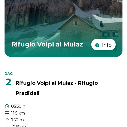
Rifugio Volpi al Mulaz
Info
DAG
2
Rifugio Volpi al Mulaz - Rifugio
Pradidali
05:50 h
11.5 km
750 m
1060 m