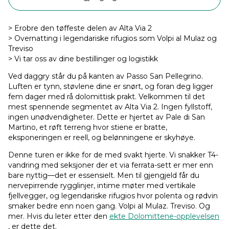
> Erobre den tøffeste delen av Alta Via 2
> Overnatting i legendariske rifugios som Volpi al Mulaz og
Treviso
> Vi tar oss av dine bestillinger og logistikk
Ved daggry står du på kanten av Passo San Pellegrino.
Luften er tynn, støvlene dine er snørt, og foran deg ligger
fem dager med rå dolomittisk prakt. Velkommen til det
mest spennende segmentet av Alta Via 2. Ingen fyllstoff,
ingen unødvendigheter. Dette er hjertet av Pale di San
Martino, et røft terreng hvor stiene er bratte,
eksponeringen er reell, og belønningene er skyhøye.
Denne turen er ikke for de med svakt hjerte. Vi snakker T4-
vandring med seksjoner der et via ferrata-sett er mer enn
bare nyttig—det er essensielt. Men til gjengjeld får du
nervepirrende rygglinjer, intime møter med vertikale
fjellvegger, og legendariske rifugios hvor polenta og rødvin
smaker bedre enn noen gang. Volpi al Mulaz. Treviso. Og
mer. Hvis du leter etter den
ekte Dolomittene-opplevelsen
, er dette det.