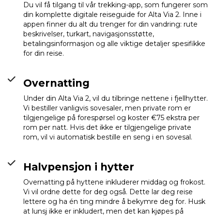
Du vil få tilgang til vår trekking-app, som fungerer som
din komplette digitale reiseguide for Alta Via 2. Inne i
Passo Cereda
Info
appen finner du alt du trenger for din vandring: rute
beskrivelser, turkart, navigasjonsstøtte,
betalingsinformasjon og alle viktige detaljer spesifikke
for din reise.
Overnatting
Under din Alta Via 2, vil du tilbringe nettene i fjellhytter.
Vi bestiller vanligvis sovesaler, men private rom er
tilgjengelige på forespørsel og koster €75 ekstra per
rom per natt. Hvis det ikke er tilgjengelige private
rom, vil vi automatisk bestille en seng i en sovesal.
Halvpensjon i hytter
Overnatting på hyttene inkluderer middag og frokost.
Vi vil ordne dette for deg også. Dette lar deg reise
lettere og ha én ting mindre å bekymre deg for. Husk
at lunsj ikke er inkludert, men det kan kjøpes på