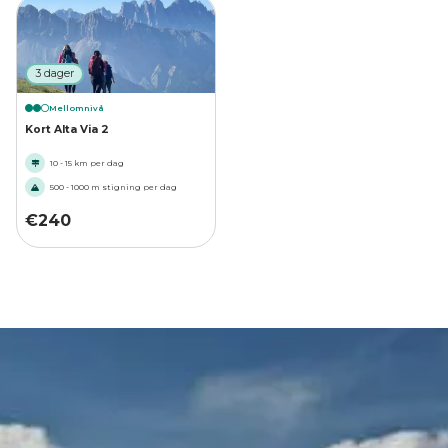
3 dager
Mellomnivå
Kort Alta Via 2
10 - 15 km per dag
500 - 1000 m stigning per dag
€
240