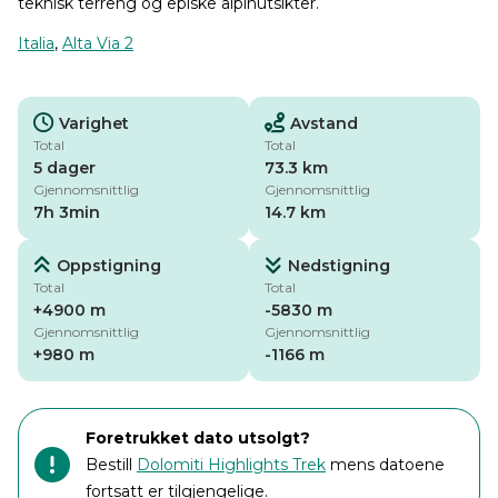
teknisk terreng og episke alpinutsikter.
Italia
,
Alta Via 2
Varighet
Avstand
Total
Total
5 dager
73.3 km
Gjennomsnittlig
Gjennomsnittlig
7h 3min
14.7 km
Oppstigning
Nedstigning
Total
Total
+4900 m
-5830 m
Gjennomsnittlig
Gjennomsnittlig
+980 m
-1166 m
Foretrukket dato utsolgt?
Bestill
Dolomiti Highlights Trek
mens datoene
fortsatt er tilgjengelige.