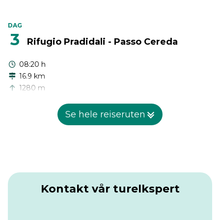
DAG
3
Rifugio Pradidali - Passo Cereda
08:20 h
16.9 km
1280 m
2160 m
Se hele reiseruten
I dag har du to rutealternativer. Begge er utfordrende, så
ta deg tid og velg den som passer deg best. Dette
alternativet følger den offisielle Alta Via 2.
Hvis du velger denne ruten, fortsett oppstigningen
nordøstover mot Passo della Fradusta. Kort tid etter passet
begynner du nedstigningen mot Rifugio Treviso.
Kontakt vår turelkspert
Fra Rifugio Treviso (1631 m), følg sti 718 til en gresskledd
lysning kalt Campigol del Oltro. Herfra bøyer stien til
venstre (sørøst) og begynner å stige opp dalen til Forcella