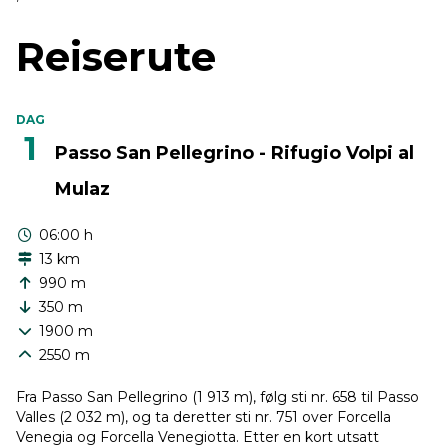
Reiserute
DAG
1
Passo San Pellegrino - Rifugio Volpi al
Mulaz
06:00 h
13 km
990 m
350 m
1900 m
2550 m
Fra Passo San Pellegrino (1 913 m), følg sti nr. 658 til Passo
Valles (2 032 m), og ta deretter sti nr. 751 over Forcella
Venegia og Forcella Venegiotta. Etter en kort utsatt