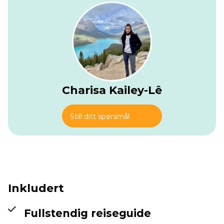
d'Oltro, på 2094 meter. Fra Forcella d'Oltro går du nedover
gjennom skråninger og daler til Rifugio Cereda (1361 m).
Charisa Kailey-Lê
Still ditt spørsmål
Inkludert
Fullstendig reiseguide