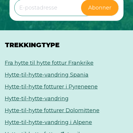
Abonner
TREKKINGTYPE
Fra hytte til hytte fottur Frankrike
Hytte-til-hytte-vandring Spania
Hytte-til-hytte fotturer i Pyreneene
Hytte-til-hytte-vandring
Hytte-til-hytte fotturer Dolomittene
Hytte-til-hytte-vandring i Alpene