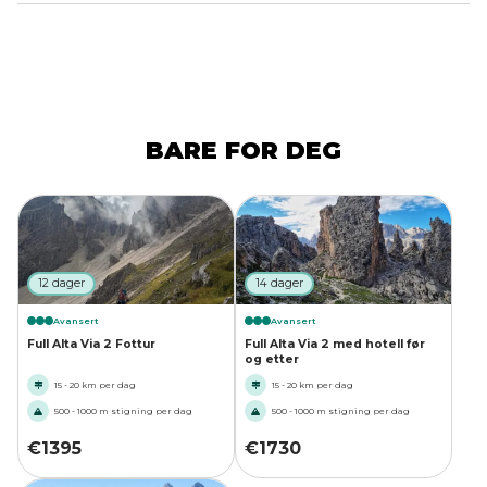
BARE FOR DEG
12 dager
14 dager
Avansert
Avansert
Full Alta Via 2 Fottur
Full Alta Via 2 med hotell før
og etter
15 - 20 km per dag
15 - 20 km per dag
500 - 1000 m stigning per dag
500 - 1000 m stigning per dag
€
1395
€
1730