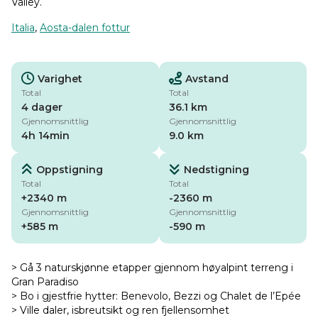
Valley.
Italia
,
Aosta-dalen fottur
Varighet
Avstand
Total
Total
4 dager
36.1 km
Gjennomsnittlig
Gjennomsnittlig
4h 14min
9.0 km
Oppstigning
Nedstigning
Total
Total
+2340 m
-2360 m
Gjennomsnittlig
Gjennomsnittlig
+585 m
-590 m
> Gå 3 naturskjønne etapper gjennom høyalpint terreng i
Gran Paradiso
> Bo i gjestfrie hytter: Benevolo, Bezzi og Chalet de l’Epée
> Ville daler, isbreutsikt og ren fjellensomhet