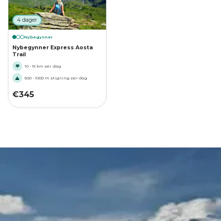
4 dager
Nybegynner
Nybegynner Express Aosta
Trail
10 - 15 km per dag
500 - 1000 m stigning per dag
€
345