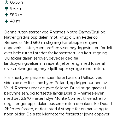
03:35 h
9.6 km
580 m
40 m
Denne ruten starter ved Rhêmes-Notre-Dame/Bruil og
klatrer gradvis opp dalen mot Rifugio Gian Federico
Benevolo. Med 580 m stigning har etappen en jevn
oppoverkarakter, men profilen viser høydegevinsten fordelt
over hele ruten i stedet for konsentrert i en kort stigning.
Du følger dalen sørover, beveger deg fra
landsbyomgivelser inn i åpent fjellterreng, med fossefall,
elvestrekninger og høye fjelltopper synlige rundt ruten.
Fra landsbyen passerer stien forbi Lacs du Pellaud ved
siden av den lille landsbyen Pellaud, og følger bunnen av
Val di Rhêmes mot de øvre fjellene. Du vil stige gradvis i
begynnelsen, og fortsette langs Dora di Rhêmes-elven,
med det 2.570 meter høye Monte Cormet til venstre for
deg. Lenger opp i dalen passerer ruten den ikoniske Dora di
Rhêmes-fossen, et flott sted å stoppe for en pause og ta
noen bilder. De siste kilometerne fortsetter jevnt oppover