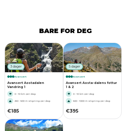
BARE FOR DEG
3 dager
5 dager
Avansert
Avansert
Avansert Aostadalen
Avansert Aosta-dalens fottur
Vandring 1
1 & 2
0 - 10 km per dag
0 - 10 km per dag
250 - 500 m stigning per dag
500 - 1000 m stigning per dag
€
185
€
395