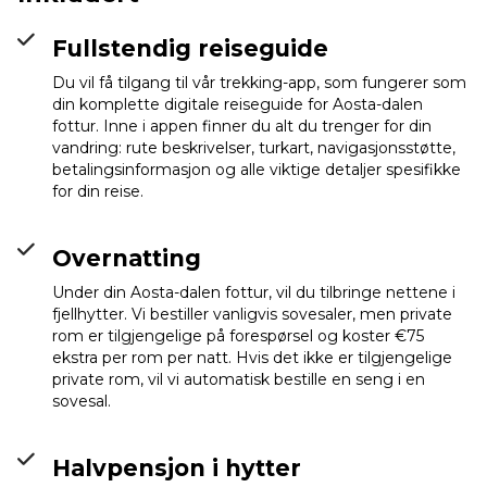
Fullstendig reiseguide
Du vil få tilgang til vår trekking-app, som fungerer som
din komplette digitale reiseguide for Aosta-dalen
fottur. Inne i appen finner du alt du trenger for din
vandring: rute beskrivelser, turkart, navigasjonsstøtte,
betalingsinformasjon og alle viktige detaljer spesifikke
for din reise.
Overnatting
Under din Aosta-dalen fottur, vil du tilbringe nettene i
fjellhytter. Vi bestiller vanligvis sovesaler, men private
rom er tilgjengelige på forespørsel og koster €75
ekstra per rom per natt. Hvis det ikke er tilgjengelige
private rom, vil vi automatisk bestille en seng i en
sovesal.
Rifugio Chalet de
L’Epée
Info
Halvpensjon i hytter