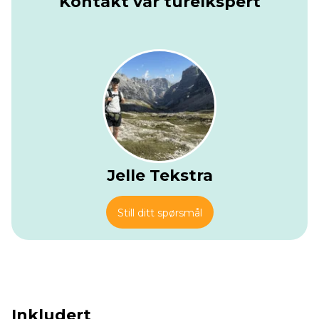
Kontakt vår turelkspert
frem til den neste hytta, går du på en bred balkong over
dalbunnen, omgitt av stille topper.
Du forlater hytta på en lett sti langs strømmen, passerer
steinlader og sommerbeiter. Gradvis svinger stien oppover,
klatrer i sikk-sakk ved siden av fossefallene mot Finestra
d’Ey-passet. Her åpner utsikten seg til hengende
bassenger og fjerne topper på begge sider av ryggen. Fra
passet krysser en traverserende sti åpne åssider og
steinete rygger, med glimt av små innsjøer som ligger
nedenfor. En siste kontur gjennom lerketrærne bringer
bygningene til den neste hytta i sikte.
Jelle Tekstra
Hytta står på en gresskledd skulder over dalen, med klar
utsikt mot de omkringliggende toppene og landsbyene
Still ditt spørsmål
langt nedenfor. Når du kommer frem, kan du legge sekken
fra deg i sovesalen og finne et sted på den treterrassen.
Med en drink i hånden og lyden av den nærliggende
bekken som driver oppover, er det lett å bli her og se
kveldens lys falme over fjellene.
Inkludert