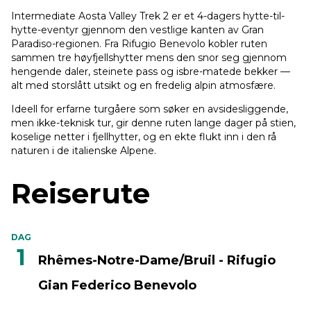
Intermediate Aosta Valley Trek 2 er et 4-dagers hytte-til-
hytte-eventyr gjennom den vestlige kanten av Gran
Paradiso-regionen. Fra Rifugio Benevolo kobler ruten
sammen tre høyfjellshytter mens den snor seg gjennom
hengende daler, steinete pass og isbre-matede bekker —
alt med storslått utsikt og en fredelig alpin atmosfære.
Ideell for erfarne turgåere som søker en avsidesliggende,
men ikke-teknisk tur, gir denne ruten lange dager på stien,
koselige netter i fjellhytter, og en ekte flukt inn i den rå
naturen i de italienske Alpene.
Reiserute
DAG
1
Rhêmes-Notre-Dame/Bruil - Rifugio
Gian Federico Benevolo