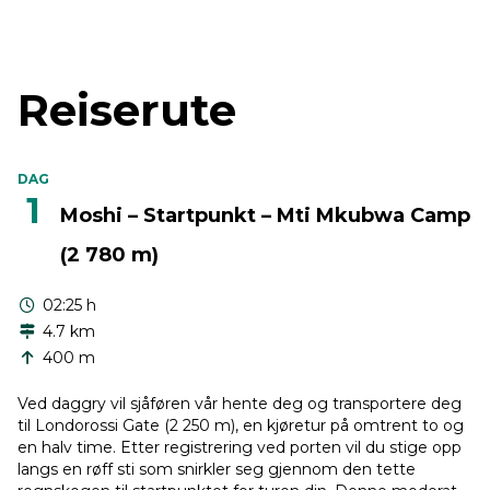
Reiserute
DAG
1
Moshi – Startpunkt – Mti Mkubwa Camp
(2 780 m)
02:25 h
4.7 km
400 m
Ved daggry vil sjåføren vår hente deg og transportere deg
til Londorossi Gate (2 250 m), en kjøretur på omtrent to og
en halv time. Etter registrering ved porten vil du stige opp
langs en røff sti som snirkler seg gjennom den tette