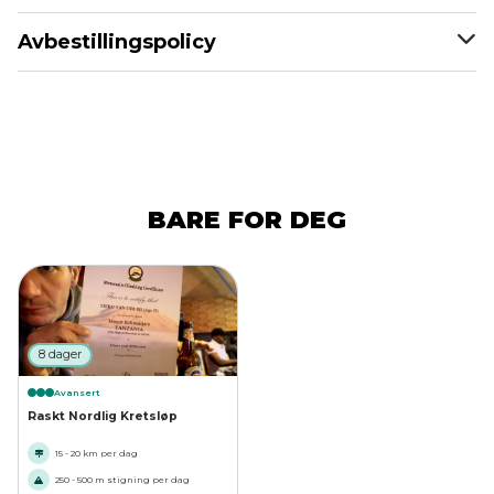
Avbestillingspolicy
BARE FOR DEG
8 dager
Avansert
Raskt Nordlig Kretsløp
15 - 20 km per dag
250 - 500 m stigning per dag