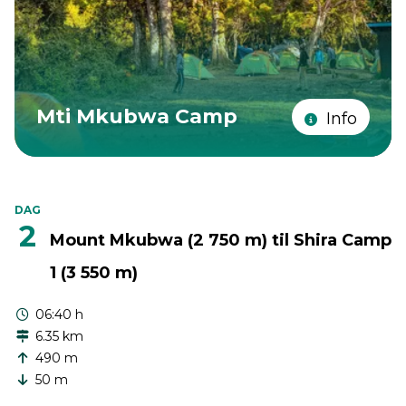
Mti Mkubwa Camp
Info
DAG
2
Mount Mkubwa (2 750 m) til Shira Camp
1 (3 550 m)
06:40 h
6.35 km
490 m
50 m