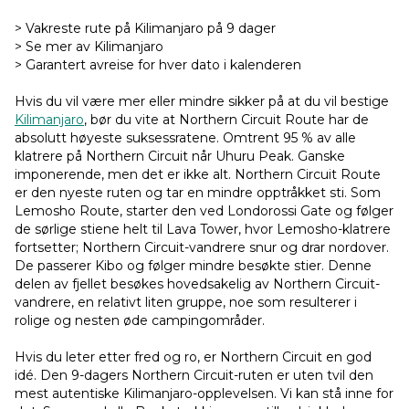
> Vakreste rute på Kilimanjaro på 9 dager
> Se mer av Kilimanjaro
> Garantert avreise for hver dato i kalenderen
Hvis du vil være mer eller mindre sikker på at du vil bestige
Kilimanjaro
, bør du vite at Northern Circuit Route har de
absolutt høyeste suksessratene. Omtrent 95 % av alle
klatrere på Northern Circuit når Uhuru Peak. Ganske
imponerende, men det er ikke alt. Northern Circuit Route
er den nyeste ruten og tar en mindre opptråkket sti. Som
Lemosho Route, starter den ved Londorossi Gate og følger
de sørlige stiene helt til Lava Tower, hvor Lemosho-klatrere
fortsetter; Northern Circuit-vandrere snur og drar nordover.
De passerer Kibo og følger mindre besøkte stier. Denne
delen av fjellet besøkes hovedsakelig av Northern Circuit-
vandrere, en relativt liten gruppe, noe som resulterer i
rolige og nesten øde campingområder.
Hvis du leter etter fred og ro, er Northern Circuit en god
idé. Den 9-dagers Northern Circuit-ruten er uten tvil den
mest autentiske Kilimanjaro-opplevelsen. Vi kan stå inne for