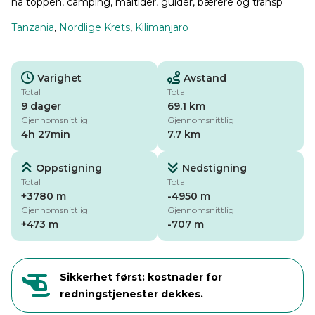
nå toppen, camping, måltider, guider, bærere og transp
Tanzania
,
Nordlige Krets
,
Kilimanjaro
Varighet
Avstand
Total
Total
9 dager
69.1 km
Gjennomsnittlig
Gjennomsnittlig
4h 27min
7.7 km
Oppstigning
Nedstigning
Total
Total
+3780 m
-4950 m
Gjennomsnittlig
Gjennomsnittlig
+473 m
-707 m
Sikkerhet først: kostnader for
redningstjenester dekkes.