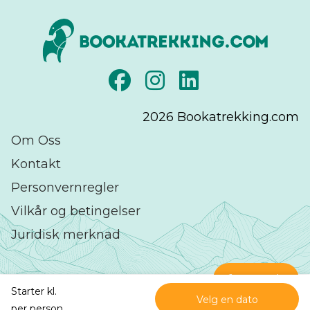
2026
Bookatrekking.com
Om Oss
Kontakt
Personvernregler
Vilkår og betingelser
Juridisk merknad
Kontakt
Starter kl.
Velg en dato
Utmerket
på
per person