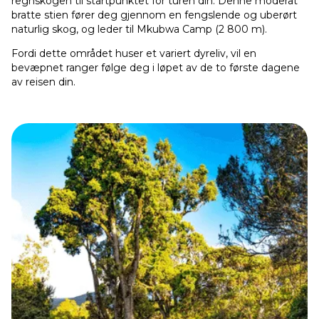
regnskogen til startpunktet for turen din. Denne moderat
bratte stien fører deg gjennom en fengslende og uberørt
naturlig skog, og leder til Mkubwa Camp (2 800 m).
Fordi dette området huser et variert dyreliv, vil en
bevæpnet ranger følge deg i løpet av de to første dagene
av reisen din.