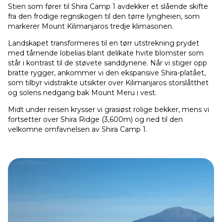
Stien som fører til Shira Camp 1 avdekker et slående skifte
fra den frodige regnskogen til den tørre lyngheien, som
markerer Mount Kilimanjaros tredje klimasonen.
Landskapet transformeres til en tørr utstrekning prydet
med tårnende lobelias blant delikate hvite blomster som
står i kontrast til de støvete sanddynene. Når vi stiger opp
bratte rygger, ankommer vi den ekspansive Shira-platået,
som tilbyr vidstrakte utsikter over Kilimanjaros storslåtthet
og solens nedgang bak Mount Meru i vest.
Midt under reisen krysser vi grasiøst rolige bekker, mens vi
fortsetter over Shira Ridge (3,600m) og ned til den
velkomne omfavnelsen av Shira Camp 1.