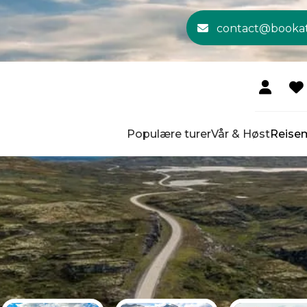
contact@booka
Populære turer
Vår & Høst
Reise