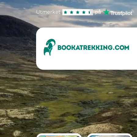
Utmerket
på