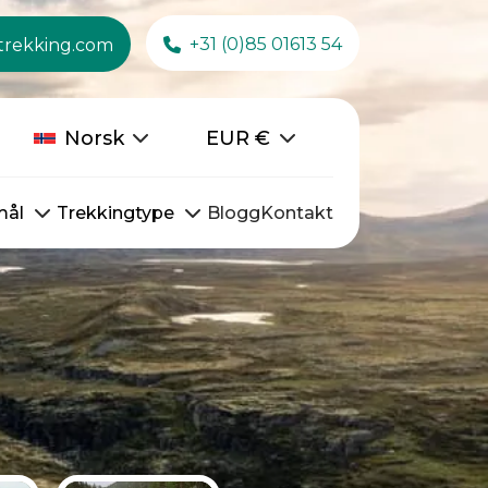
+31 (0)85 01613 54
trekking.com
Norsk
EUR
€
mål
Trekkingtype
Blogg
Kontakt