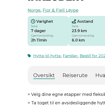
Norge
,
Fjor & Fjell Løype
Varighet
Avstand
Total
Total
7 dager
23.9 km
Gjennomsnittlig
Gjennomsnittlig
2h 11min
6.0 km
,
,
Hytte-til-hytte
Familier
Bestill for 20
Oversikt
Reiserute
Hva
> Velg dine egne etapper med fleksib
> Ta toget til en avsidesliggende hy