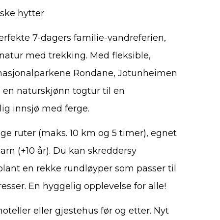
iske hytter
erfekte 7-dagers familie-vandreferien,
atur med trekking. Med fleksible,
 nasjonalparkene Rondane, Jotunheimen
 en naturskjønn togtur til en
lig innsjø med ferge.
ge ruter (maks. 10 km og 5 timer), egnet
arn (+10 år). Du kan skreddersy
blant en rekke rundløyper som passer til
esser. En hyggelig opplevelse for alle!
oteller eller gjestehus før og etter. Nyt