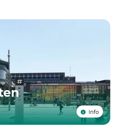
ten
Info