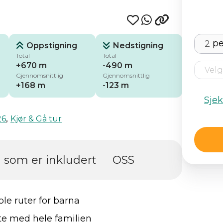
pe
Oppstigning
Nedstigning
Total
Total
+670 m
-490 m
Gjennomsnittlig
Gjennomsnittlig
+168 m
-123 m
Sje
,
26
Kjør & Gå tur
 som er inkludert
OSS
le ruter for barna
tte med hele familien