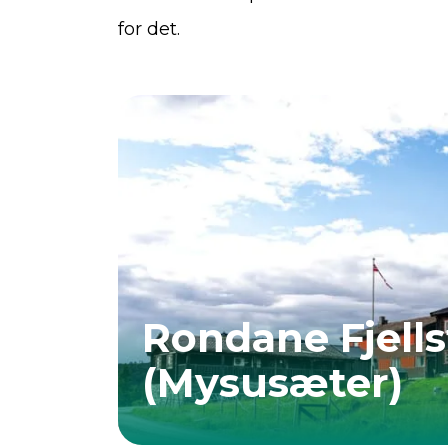
for det.
Rondane Fjell
(Mysusæter)