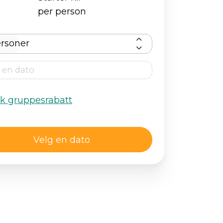
per person
rsoner
kk gruppesrabatt
Velg en dato