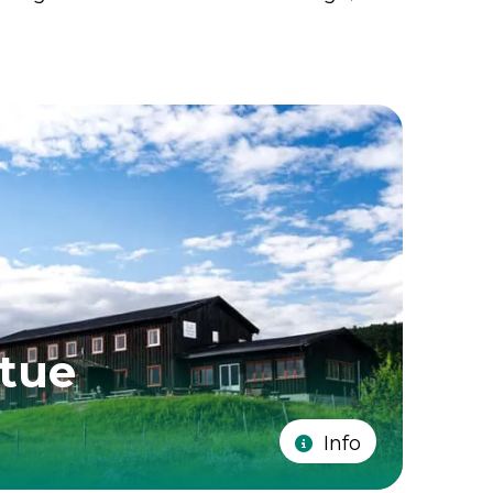
stue
Info