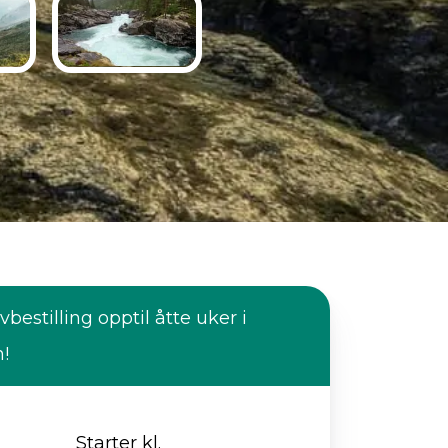
vbestilling opptil åtte uker i
n!
Starter kl.