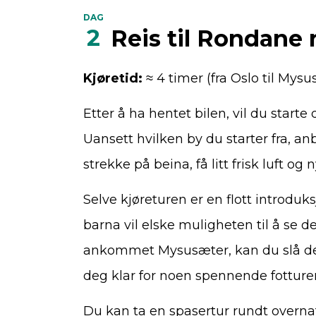
DAG
2
Reis til Rondane 
Kjøretid:
≈ 4 timer (fra Oslo til Mysu
Etter å ha hentet bilen, vil du starte
Uansett hvilken by du starter fra, an
strekke på beina, få litt frisk luft og
Selve kjøreturen er en flott introduks
barna vil elske muligheten til å se d
ankommet Mysusæter, kan du slå deg t
deg klar for noen spennende fotturer
Du kan ta en spasertur rundt overnatt