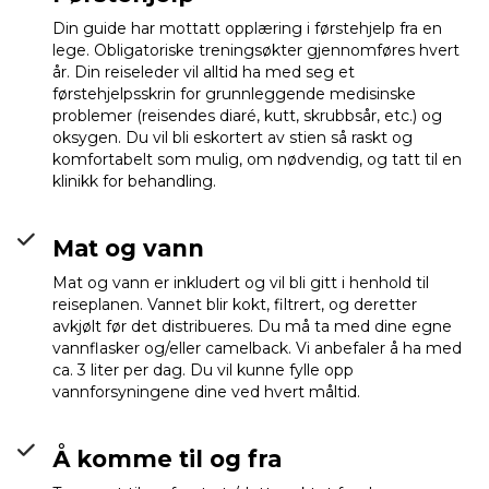
Din guide har mottatt opplæring i førstehjelp fra en
lege. Obligatoriske treningsøkter gjennomføres hvert
år. Din reiseleder vil alltid ha med seg et
førstehjelpsskrin for grunnleggende medisinske
problemer (reisendes diaré, kutt, skrubbsår, etc.) og
oksygen. Du vil bli eskortert av stien så raskt og
komfortabelt som mulig, om nødvendig, og tatt til en
klinikk for behandling.
Mat og vann
Mat og vann er inkludert og vil bli gitt i henhold til
reiseplanen. Vannet blir kokt, filtrert, og deretter
avkjølt før det distribueres. Du må ta med dine egne
vannflasker og/eller camelback. Vi anbefaler å ha med
ca. 3 liter per dag. Du vil kunne fylle opp
vannforsyningene dine ved hvert måltid.
Å komme til og fra