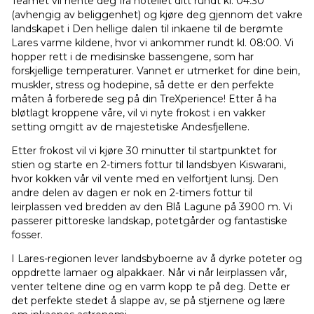
Teamet vil hente deg fra hotellet ditt rundt kl. 04:30
(avhengig av beliggenhet) og kjøre deg gjennom det vakre
landskapet i Den hellige dalen til inkaene til de berømte
Lares varme kildene, hvor vi ankommer rundt kl. 08:00. Vi
hopper rett i de medisinske bassengene, som har
forskjellige temperaturer. Vannet er utmerket for dine bein,
muskler, stress og hodepine, så dette er den perfekte
måten å forberede seg på din TreXperience! Etter å ha
bløtlagt kroppene våre, vil vi nyte frokost i en vakker
setting omgitt av de majestetiske Andesfjellene.
Etter frokost vil vi kjøre 30 minutter til startpunktet for
stien og starte en 2-timers fottur til landsbyen Kiswarani,
hvor kokken vår vil vente med en velfortjent lunsj. Den
andre delen av dagen er nok en 2-timers fottur til
leirplassen ved bredden av den Blå Lagune på 3900 m. Vi
passerer pittoreske landskap, potetgårder og fantastiske
fosser.
I Lares-regionen lever landsbyboerne av å dyrke poteter og
oppdrette lamaer og alpakkaer. Når vi når leirplassen vår,
venter teltene dine og en varm kopp te på deg. Dette er
det perfekte stedet å slappe av, se på stjernene og lære