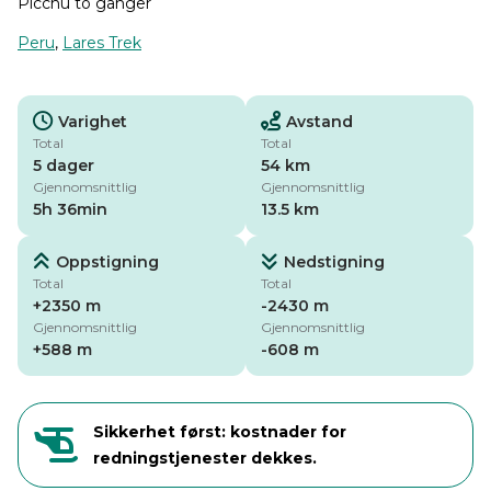
Picchu to ganger
Peru
,
Lares Trek
Varighet
Avstand
Total
Total
5 dager
54 km
Gjennomsnittlig
Gjennomsnittlig
5h 36min
13.5 km
Oppstigning
Nedstigning
Total
Total
+2350 m
-2430 m
Gjennomsnittlig
Gjennomsnittlig
+588 m
-608 m
Sikkerhet først: kostnader for
redningstjenester dekkes.