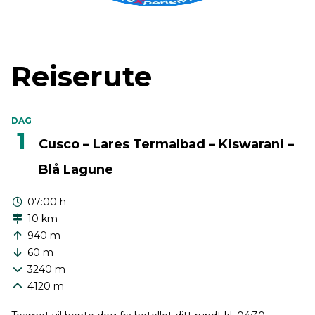
Reiserute
DAG
1
Cusco – Lares Termalbad – Kiswarani –
Blå Lagune
07:00 h
10 km
940 m
60 m
3240 m
4120 m