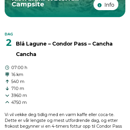
Campsite
Info
DAG
2
Blå Lagune – Condor Pass – Cancha
Cancha
07:00 h
16 km
540 m
710 m
3960 m
4750 m
Vi vil vekke deg tidlig med en varm kaffe eller coca-te.
Dette er vår lengste og mest utfordrende dag, og etter
frokost begynner vi en 4-timers fottur opp til Condor Pass