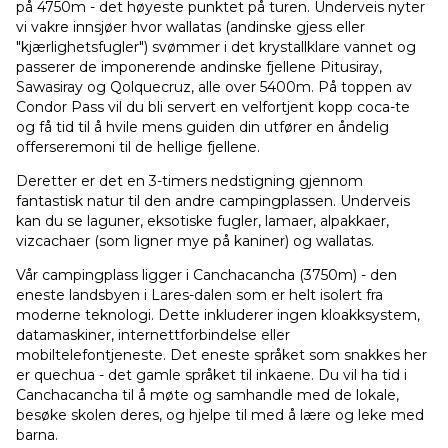
på 4750m - det høyeste punktet på turen. Underveis nyter
vi vakre innsjøer hvor wallatas (andinske gjess eller
"kjærlighetsfugler") svømmer i det krystallklare vannet og
passerer de imponerende andinske fjellene Pitusiray,
Sawasiray og Qolquecruz, alle over 5400m. På toppen av
Condor Pass vil du bli servert en velfortjent kopp coca-te
og få tid til å hvile mens guiden din utfører en åndelig
offerseremoni til de hellige fjellene.
Deretter er det en 3-timers nedstigning gjennom
fantastisk natur til den andre campingplassen. Underveis
kan du se laguner, eksotiske fugler, lamaer, alpakkaer,
vizcachaer (som ligner mye på kaniner) og wallatas.
Vår campingplass ligger i Canchacancha (3750m) - den
eneste landsbyen i Lares-dalen som er helt isolert fra
moderne teknologi. Dette inkluderer ingen kloakksystem,
datamaskiner, internettforbindelse eller
mobiltelefontjeneste. Det eneste språket som snakkes her
er quechua - det gamle språket til inkaene. Du vil ha tid i
Canchacancha til å møte og samhandle med de lokale,
besøke skolen deres, og hjelpe til med å lære og leke med
barna.