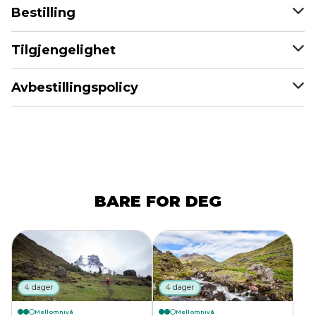
Bestilling
Tilgjengelighet
Avbestillingspolicy
BARE FOR DEG
4 dager
4 dager
Mellomnivå
Mellomnivå