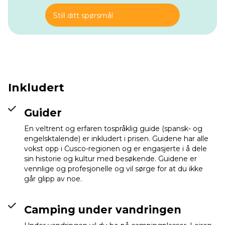
middag på en lokal restaurant i Ollantaytambo og tilbringe
natten på et hotell.
Still ditt spørsmål
Inkludert
Guider
En veltrent og erfaren tospråklig guide (spansk- og
engelsktalende) er inkludert i prisen. Guidene har alle
vokst opp i Cusco-regionen og er engasjerte i å dele
sin historie og kultur med besøkende. Guidene er
vennlige og profesjonelle og vil sørge for at du ikke
går glipp av noe.
Camping under vandringen