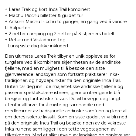
+ Lares Trek og kort Inca Trail kombinert
+ Machu Picchu billetter & guidet tur
+ Ankom Machu Picchu to ganger, én gang ved å vandre
til Solporten
+ 2 netter camping og 2 netter på 3-stjerners hotell
+ Retur med Vistadome-tog
- Lunsj siste dag ikke inkludert
Den ultimate Lares Trek tilbyr en unik opplevelse for
turgåere ved å kombinere skjønnheten av de andinske
fjellene, med en mulighet til å besøke den siste
gjenværende landsbyen som fortsatt praktiserer Inka-
tradisjoner, og høydepunkter fra den originale Inca Trail.
Ruten tar deg inn i de majestetiske andinske fjellene og
passerer spektakulære isbreer, gjennomtrengende blå
bresjøer og fantastiske fosser. Du vil bevege deg langt
utenfor allfarvei for å møte og samhandle med
medlemmer av tradisjonelle andinske samfunn og lære alt
om deres isolerte livsstil. Som en siste godbit vil vi bli med
på den originale Inca Trail og besøke noen av de vakreste
Inka-ruinene som ligger i den tette vegetasjonen av
tåkeskogen. Med et slikt utvalg av landskap og opplevelser