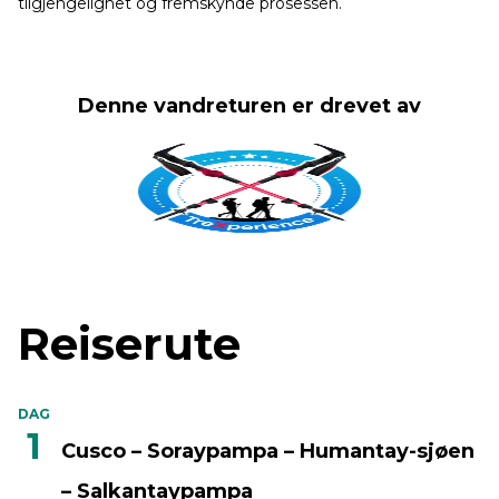
tilgjengelighet og fremskynde prosessen.
Denne vandreturen er drevet av
Reiserute
DAG
1
Cusco – Soraypampa – Humantay-sjøen
– Salkantaypampa