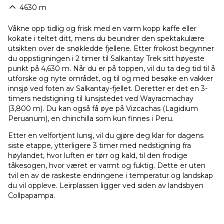
4630 m
Våkne opp tidlig og frisk med en varm kopp kaffe eller
kokate i teltet ditt, mens du beundrer den spektakulære
utsikten over de snøkledde fjellene. Etter frokost begynner
du oppstigningen i 2 timer til Salkantay Trek sitt høyeste
punkt på 4,630 m. Når du er på toppen, vil du ta deg tid til å
utforske og nyte området, og til og med besøke en vakker
innsjø ved foten av Salkantay-fjellet. Deretter er det en 3-
timers nedstigning til lunsjstedet ved Wayracmachay
(3,800 m). Du kan også få øye på Vizcachas (Lagidium
Peruanum), en chinchilla som kun finnes i Peru.
Etter en velfortjent lunsj, vil du gjøre deg klar for dagens
siste etappe, ytterligere 3 timer med nedstigning fra
høylandet, hvor luften er tørr og kald, til den frodige
tåkesogen, hvor været er varmt og fuktig. Dette er uten
tvil en av de raskeste endringene i temperatur og landskap
du vil oppleve. Leirplassen ligger ved siden av landsbyen
Collpapampa.