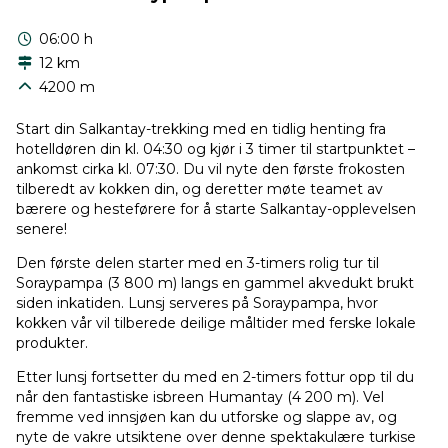
06:00 h
12 km
4200 m
Start din Salkantay-trekking med en tidlig henting fra
hotelldøren din kl. 04:30 og kjør i 3 timer til startpunktet –
ankomst cirka kl. 07:30. Du vil nyte den første frokosten
tilberedt av kokken din, og deretter møte teamet av
bærere og hesteførere for å starte Salkantay-opplevelsen
senere!
Den første delen starter med en 3-timers rolig tur til
Soraypampa (3 800 m) langs en gammel akvedukt brukt
siden inkatiden. Lunsj serveres på Soraypampa, hvor
kokken vår vil tilberede deilige måltider med ferske lokale
produkter.
Etter lunsj fortsetter du med en 2-timers fottur opp til du
når den fantastiske isbreen Humantay (4 200 m). Vel
fremme ved innsjøen kan du utforske og slappe av, og
nyte de vakre utsiktene over denne spektakulære turkise