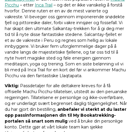
Picchu
– etter
Inca Trail
– og det er ikke vanskelig å forstå
hvorfor. Denne ruten er en av de mest varierte og
vakreste. Vi beveger oss gjennom imponerende snødekte
fjell og pittoreske daler, forbi vakre innsjøer og fossefall. Vi
har skapt den ultimate Salkantay-trekken for å gi deg mer
tid til å nyte disse fantastiske stedene. Salcantay-fjellet er
et av de vakreste i Peru og regnes som hellig av lokale
innbyggere. Vi bruker fem uforglemmelige dager på å
vandre langs de majestetiske fjellene, og tar oss tid til å
nyte hvert magiske sted og føle energien gjennom
meditasjon, yoga og trening. Som en siste belønning vil vi
bli med på Inca Trail for en kort del før vi ankommer Machu
Picchu via den fantastiske Llaqtapata.
Viktig:
Passdetaljer for alle deltakere kreves for å få
offisielle Machu Picchu-tillatelser, utstedt av den peruanske
regjeringen. Tillatelsene er personlige og ikke-overførbare,
og er underlagt svært begrenset daglig tilgjengelighet. Når
du har gjort din bestilling,
anbefaler vi sterkt at du laster
opp passinformasjonen din til My Bookatrekking-
portalen så snart som mulig
ved å bruke din personlige
konto. Dette gjør at vårt lokale team kan sjekke