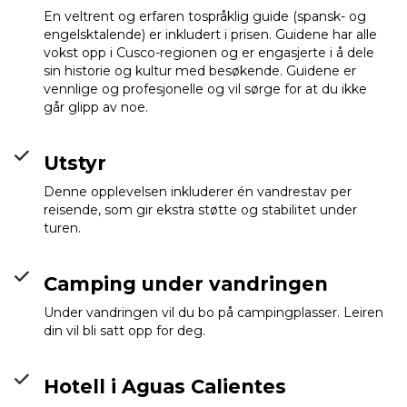
En veltrent og erfaren tospråklig guide (spansk- og
engelsktalende) er inkludert i prisen. Guidene har alle
vokst opp i Cusco-regionen og er engasjerte i å dele
sin historie og kultur med besøkende. Guidene er
vennlige og profesjonelle og vil sørge for at du ikke
går glipp av noe.
Utstyr
Denne opplevelsen inkluderer én vandrestav per
reisende, som gir ekstra støtte og stabilitet under
turen.
Camping under vandringen
Llactapata campsite
Info
Under vandringen vil du bo på campingplasser. Leiren
din vil bli satt opp for deg.
Hotell i Aguas Calientes