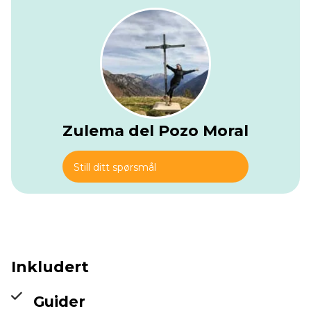
Pachamanca Barbecue
, en gammel tradisjonell
underjordisk stein-grill. Etter å ha begravet maten, besøker
du de økologiske kaffegårdene og lager din egen kopp.
Matlagingen tar omtrent 45 minutter; deretter setter du
deg ned for å nyte de forskjellige delikatessene som cuy
(marsvin) og ulike typer poteter, frukt og grønnsaker
tilberedt som en lokal.
Når du er mett og har fått ny energi, gjør deg klar for en 3-
timers klatring langs den gamle Inka-stien til Llaqtapata, en
Zulema del Pozo Moral
liten Inka-citadellet beliggende på en fjelltopp på 2,750 m,
hvor du vil få det første glimt av Machu Picchu på avstand.
Dette stedet ble oppdaget av Hiram Bingham i 1911 og
Still ditt spørsmål
gikk tapt igjen inntil nylig. Du vil campe rett foran Machu
Picchu; når du åpner teltet, kan du se soloppgangen og
solnedgangen over Machu Picchu hvis været tillater det.
Inkludert
Guider