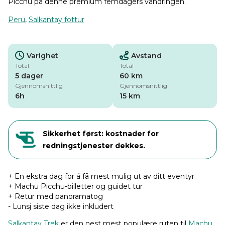
Picchu på denne premium femdagers vandringen.
Peru
,
Salkantay fottur
Varighet
Avstand
Total
Total
5 dager
60 km
Gjennomsnittlig
Gjennomsnittlig
6h
15 km
Sikkerhet først: kostnader for
redningstjenester dekkes.
+ En ekstra dag for å få mest mulig ut av ditt eventyr
+ Machu Picchu-billetter og guidet tur
+ Retur med panoramatog
- Lunsj siste dag ikke inkludert
Salkantay Trek
er den nest mest populære ruten til
Machu