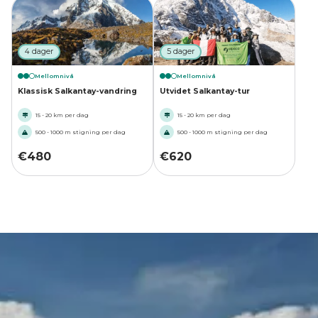
4 dager
5 dager
Mellomnivå
Mellomnivå
Klassisk Salkantay-vandring
Utvidet Salkantay-tur
15 - 20 km per dag
15 - 20 km per dag
500 - 1000 m stigning per dag
500 - 1000 m stigning per dag
€
480
€
620