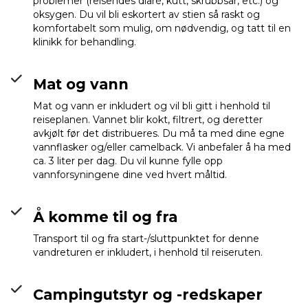
problemer (reisendes diaré, kutt, skrubbsår, etc.) og
oksygen. Du vil bli eskortert av stien så raskt og
komfortabelt som mulig, om nødvendig, og tatt til en
klinikk for behandling.
Mat og vann
Mat og vann er inkludert og vil bli gitt i henhold til
reiseplanen. Vannet blir kokt, filtrert, og deretter
avkjølt før det distribueres. Du må ta med dine egne
vannflasker og/eller camelback. Vi anbefaler å ha med
ca. 3 liter per dag. Du vil kunne fylle opp
vannforsyningene dine ved hvert måltid.
Å komme til og fra
Transport til og fra start-/sluttpunktet for denne
vandreturen er inkludert, i henhold til reiseruten.
Campingutstyr og -redskaper