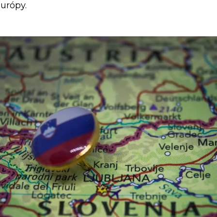
urópy.