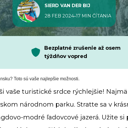
SIERD VAN DER BIJ
•
28 FEB 2024
17 MIN ČÍTANIA
Bezplatné zrušenie až osem
týždňov vopred
vinsku? Toto sú vaše najlepšie možnosti.
i vaše turistické srdce rýchlejšie! Najmä
vskom národnom parku. Stratte sa v krás
gdovo-modré ľadovcové jazerá. Užite si 