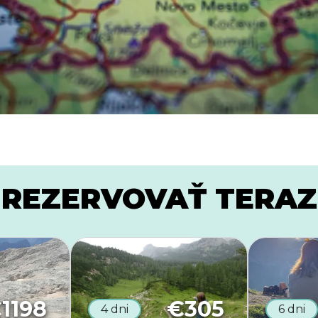
REZERVOVAŤ TERAZ
€
1198
€
305
4 dni
6 dni