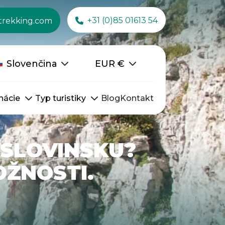
+31 (0)85 01613 54
trekking.com
Slovenčina
EUR
€
nácie
Typ turistiky
Blog
Kontakt
 SLOVINSKU?
OŽNOSTI.