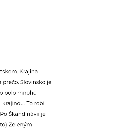
tskom. Krajina
 prečo. Slovinsko je
sko bolo mnoho
krajinou. To robí
Po Škandinávii je
sto) Zeleným