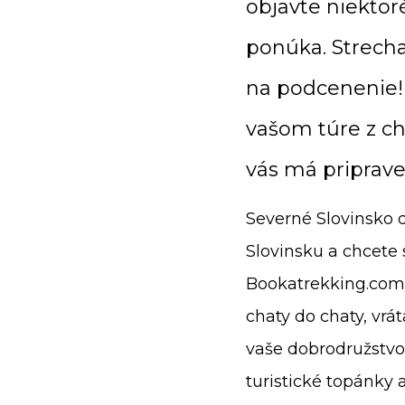
objavte niektoré
ponúka. Strecha
na podcenenie! 
vašom túre z ch
vás má priprave
Severné Slovinsko 
Slovinsku a chcete 
Bookatrekking.com 
chaty do chaty, vr
vaše dobrodružstvo 
turistické topánky 