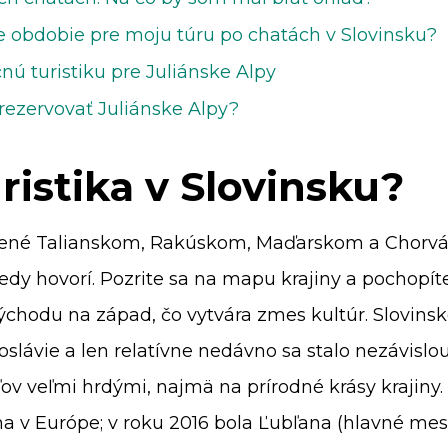
ie obdobie pre moju túru po chatách v Slovinsku?
nú turistiku pre Juliánske Alpy
ezervovať Juliánske Alpy?
ristika v Slovinsku?
opené Talianskom, Rakúskom, Maďarskom a Chorvá
kedy hovorí. Pozrite sa na mapu krajiny a pochopíte
ýchodu na západ, čo vytvára zmes kultúr. Slovin
slávie a len relatívne nedávno sa stalo nezávislou 
v veľmi hrdými, najmä na prírodné krásy krajiny. 
ina v Európe; v roku 2016 bola Ľubľana (hlavné me