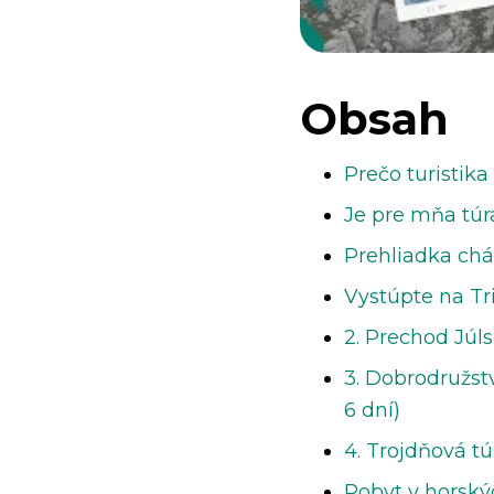
Obsah
Prečo turistika
Je pre mňa túr
Prehliadka chá
Vystúpte na Tri
2. Prechod Júls
3. Dobrodružst
6 dní)
4. Trojdňová t
Pobyt v horský