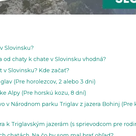
 v Slovinsku?
a od chaty k chate v Slovinsku vhodná?
t v Slovinsku? Kde začať?
glav (Pre horolezcov, 2 alebo 3 dni)
ke Alpy (Pre horskú kozu, 8 dní)
vo v Národnom parku Triglav z jazera Bohinj (Pre 
úra k Triglavským jazerám (s sprievodcom pre rodi
ch chatách. Na čo by som mal brať ohľad?