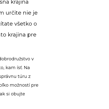
sna krajina
m určite nie je
ítate všetko o
to krajina pre
dobrodružstvo v
o, kam ísť. Na
správnu túru z
oľko možností pre
ak si obujte