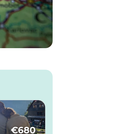
€
680