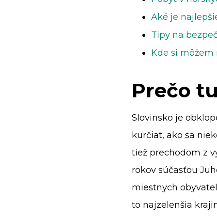
Aké je najlepš
Tipy na bezpeč
Kde si môžem r
Prečo tu
Slovinsko je obkl
kurčiat, ako sa nie
tiež prechodom z v
rokov súčasťou Juho
miestnych obyvateľo
to najzelenšia kraj