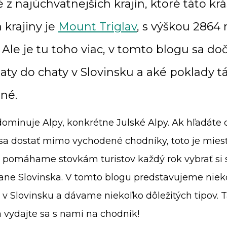
 z najúchvatnejších krajín, ktoré táto krá
 krajiny je
Mount Triglav
, s výškou 2864 
Ale je tu toho viac, v tomto blogu sa doč
aty do chaty v Slovinsku a aké poklady tá
né.
dominuje Alpy, konkrétne Julské Alpy. Ak hľadáte 
sa dostať mimo vychodené chodníky, toto je miest
pomáhame stovkám turistov každý rok vybrať si 
átane Slovinska. V tomto blogu predstavujeme niek
v Slovinsku a dávame niekoľko dôležitých tipov. T
a vydajte sa s nami na chodník!