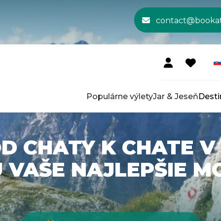
contact@booka
Populárne výlety
Jar & Jeseň
Desti
OD CHATY K CHATE V
 VAŠE NAJLEPŠIE M