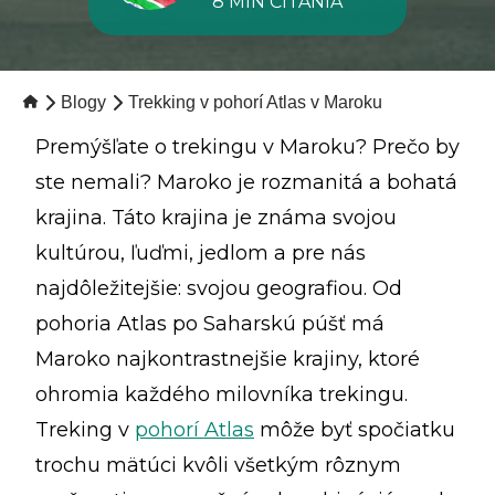
8 MIN ČÍTANIA
Blogy
Trekking v pohorí Atlas v Maroku
Premýšľate o trekingu v Maroku? Prečo by
ste nemali? Maroko je rozmanitá a bohatá
krajina. Táto krajina je známa svojou
kultúrou, ľuďmi, jedlom a pre nás
najdôležitejšie: svojou geografiou. Od
pohoria Atlas po Saharskú púšť má
Maroko najkontrastnejšie krajiny, ktoré
ohromia každého milovníka trekingu.
Treking v
pohorí Atlas
môže byť spočiatku
trochu mätúci kvôli všetkým rôznym