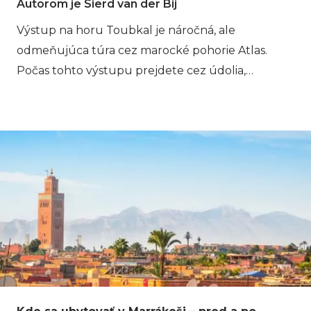
Autorom je Sierd van der Bij
Výstup na horu Toubkal je náročná, ale
odmeňujúca túra cez marocké pohorie Atlas.
Počas tohto výstupu prejdete cez údolia,
berberské dediny, jalovcové lesy a rieky, až kým
nedosiahnete vrchol vo výške 4 167 metrov (13 671
stôp). Okrem značnej fyzickej výzvy táto túra
ponúka zmes kultúrnych stretnutí s berberskými
komunitami, prenocovania v útočiskách a za
jasného dňa výhľady, ktoré siahajú až po Saharu.
Na stránke Bookatrekking.com sa postaráme o to,
aby všetko prebehlo podľa plánu, keď budete
zdolávať Toubkal. Náš tím sa postará o všetko, čo
potrebujete, od plánovania trasy a navigácie až po
zorganizovanie vášho ubytovania. Všetko, čo