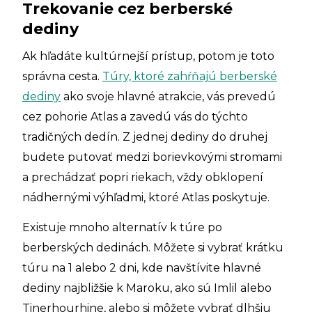
Trekovanie cez berberské
dediny
Ak hľadáte kultúrnejší prístup, potom je toto
správna cesta.
Túry, ktoré zahŕňajú berberské
dediny
ako svoje hlavné atrakcie, vás prevedú
cez pohorie Atlas a zavedú vás do týchto
tradičných dedín. Z jednej dediny do druhej
budete putovať medzi borievkovými stromami
a prechádzať popri riekach, vždy obklopení
nádhernými výhľadmi, ktoré Atlas poskytuje.
Existuje mnoho alternatív k túre po
berberských dedinách. Môžete si vybrať krátku
túru na 1 alebo 2 dni, kde navštívite hlavné
dediny najbližšie k Maroku, ako sú Imlil alebo
Tinerhourhine, alebo si môžete vybrať dlhšiu