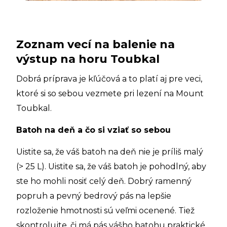
Zoznam vecí na balenie na
výstup na horu Toubkal
Dobrá príprava je kľúčová a to platí aj pre veci,
ktoré si so sebou vezmete pri lezení na Mount
Toubkal.
Batoh na deň a čo si vziať so sebou
Uistite sa, že váš batoh na deň nie je príliš malý
(> 25 L). Uistite sa, že váš batoh je pohodlný, aby
ste ho mohli nosiť celý deň. Dobrý ramenný
popruh a pevný bedrový pás na lepšie
rozloženie hmotnosti sú veľmi ocenené. Tiež
skontrolujte, či má pás vášho batohu praktické