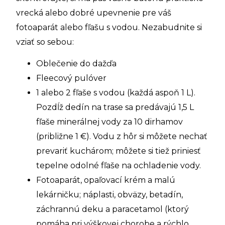
vrecká alebo dobré upevnenie pre váš
fotoaparát alebo fľašu s vodou. Nezabudnite si
vziať so sebou:
Oblečenie do dažďa
Fleecový pulóver
1 alebo 2 fľaše s vodou (každá aspoň 1 L).
Pozdĺž dedín na trase sa predávajú 1,5 L
fľaše minerálnej vody za 10 dirhamov
(približne 1 €). Vodu z hôr si môžete nechať
prevariť kuchárom; môžete si tiež priniesť
tepelne odolné fľaše na ochladenie vody.
Fotoaparát, opaľovací krém a malú
lekárničku; náplasti, obväzy, betadín,
záchrannú deku a paracetamol (ktorý
pomáha pri výškovej chorobe a rýchlo