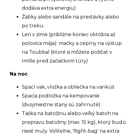
dodáva extra energiu)
Žabky alebo sandále na prestávky alebo
po treku.
Len v zime (približne koniec októbra až
polovica mája): mačky a cepíny na výstup
na Toubkal (ktoré si môžete požičať v
Imlile pred začiatkom túry)
Na noc
Spací vak, vložka a obliečka na vankúš
Spacia podložka na kempovanie
(dvojmiestne stany sú zahrnuté)
Taška na batožinu alebo veľký batoh na
prepravu batožiny (max. 15 kg), ktorý budú
niesť muly. Voliteľne, 'flight-bag' na extra