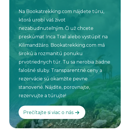
Na Bookatrekking.com nájdete túru,
ktorá urobí váš život
nezabudnuteľným. Či už chcete
preskúmať Inca Trail alebo vystúpiť na
Kilimandžáro. Bookatrekking.com má
širokú a rozmanitú ponuku
prvotriednych túr. Tu sa nerobia žiadne
falošné sľuby. Transparentné ceny a
rezervácie sú okamžite pevne
stanovené. Nájdite, porovnajte,
rezervujte a túrujte!
Prečítajte si viac o nás