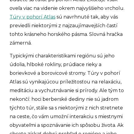
oveľa viac na videnie okrem najvyššieho vrcholu.
Túry v pohorí Atlas
sú navrhnuté tak, aby vás
previedli niektorými z najzaujímavejších častí
tohto krásneho horského pásma. Slovná hračka
zámerná.
Typickými charakteristikami regiónu sú jeho
údolia, hlboké rokliny, prúdiace rieky a
borievkové a borovicové stromy. Túry v pohorí
Atlas sú vynikajúcou príležitosťou na relaxáciu,
meditáciu a vychutnávanie si prírody. Ale tým to
nekončí: hoci berberské dediny nie sú jadrom
týchto túr, stále sa s niektorými z nich stretnete
na ceste, čo vám umožní interakciu s miestnymi
obyvateľmi a spoznávanie ich spôsobu života. Ak
chcete získať dobrý prehľad o regióne a jeho