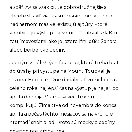
a späť. Ak sa však cítite dobrodružnejšie a
chcete stráviť viac času trekkingom v tomto
nádhernom masíve, existujú aj túry, ktoré
kombinujú výstup na Mount Toubkal s ďalšími
zaujímavosťami, ako je jazero Ifni, púšť Sahara
alebo berberské dediny.
Jedným z dôležitých faktorov, ktoré treba brať
do úvahy pri výstupe na Mount Toubkal, je
sezóna. Hoci je možné dosiahnuť vrchol počas
celého roka, najlepší čas na výstup je na jar, od
apríla do mája. V zime sa veci trochu
komplikujú. Zima trvá od novembra do konca
apríla a počas týchto mesiacov sa na vrchole
hromadí sneh a ľad. Preto sú mačky a cepíny
povinné pre zimný trek.