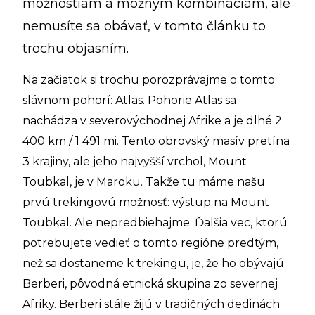
možnostiam a možným kombináciám, ale
nemusíte sa obávať, v tomto článku to
trochu objasním.
Na začiatok si trochu porozprávajme o tomto
slávnom pohorí: Atlas. Pohorie Atlas sa
nachádza v severovýchodnej Afrike a je dlhé 2
400 km / 1 491 mi. Tento obrovský masív pretína
3 krajiny, ale jeho najvyšší vrchol, Mount
Toubkal, je v Maroku. Takže tu máme našu
prvú trekingovú možnosť: výstup na Mount
Toubkal. Ale nepredbiehajme. Ďalšia vec, ktorú
potrebujete vedieť o tomto regióne predtým,
než sa dostaneme k trekingu, je, že ho obývajú
Berberi, pôvodná etnická skupina zo severnej
Afriky. Berberi stále žijú v tradičných dedinách