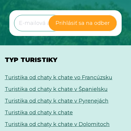
ubytovať. Tieto otázky dostávame často a spolu s
našimi partnermi by sme vám radi pomohli a
nasmerovali vás správnym smerom. Keďže naši
Prihlásiť sa na odber
partneri sú miestni a vedia všetko o tomto
krásnom meste, požiadali sme ich o radu ohľadom
miestnych riadov. Ste pripravení objaviť Marrákeš?
Poďme na to!
TYP TURISTIKY
Turistika od chaty k chate vo Francúzsku
Turistika od chaty k chate v Španielsku
Turistika od chaty k chate v Pyrenejách
Turistika od chaty k chate
Turistika od chaty k chate v Dolomitoch