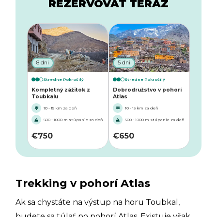
REZERVOVAŤ TERAZ
8 dni
5 dni
Stredne Pokročilý
Stredne Pokročilý
Kompletný zážitok z
Dobrodružstvo v pohorí
Toubkalu
Atlas
10 - 15 km za deň
10 - 15 km za deň
500 - 1000 m stúpanie za deň
500 - 1000 m stúpanie za deň
€
750
€
650
Trekking v pohorí Atlas
Ak sa chystáte na výstup na horu Toubkal,
budete sa túlať po pohorí Atlas. Existuje však