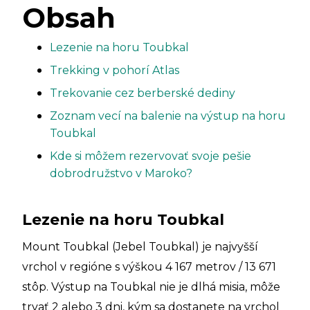
Obsah
Lezenie na horu Toubkal
Trekking v pohorí Atlas
Trekovanie cez berberské dediny
Zoznam vecí na balenie na výstup na horu
Toubkal
Kde si môžem rezervovať svoje pešie
dobrodružstvo v Maroko?
Lezenie na horu Toubkal
Mount Toubkal (Jebel Toubkal) je najvyšší
vrchol v regióne s výškou 4 167 metrov / 13 671
stôp. Výstup na Toubkal nie je dlhá misia, môže
trvať 2 alebo 3 dni, kým sa dostanete na vrchol