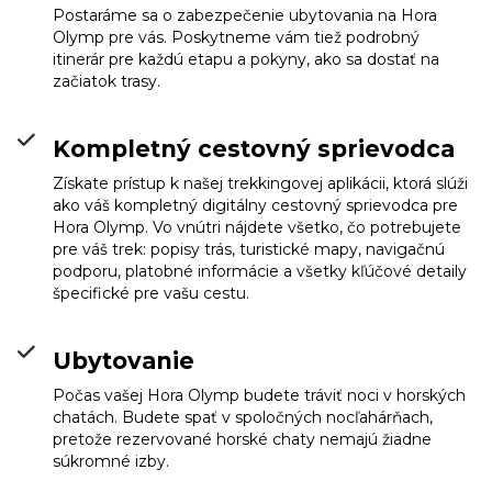
Postaráme sa o zabezpečenie ubytovania na Hora
Olymp pre vás. Poskytneme vám tiež podrobný
itinerár pre každú etapu a pokyny, ako sa dostať na
začiatok trasy.
Kompletný cestovný sprievodca
Refuge A Spilios
Získate prístup k našej trekkingovej aplikácii, ktorá slúži
Agapitos
ako váš kompletný digitálny cestovný sprievodca pre
Info
Hora Olymp. Vo vnútri nájdete všetko, čo potrebujete
pre váš trek: popisy trás, turistické mapy, navigačnú
podporu, platobné informácie a všetky kľúčové detaily
špecifické pre vašu cestu.
Ubytovanie
Počas vašej Hora Olymp budete tráviť noci v horských
chatách. Budete spať v spoločných nocľahárňach,
pretože rezervované horské chaty nemajú žiadne
súkromné izby.