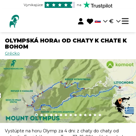
Vynikajúce
na
€
OLYMPSKÁ HORA: OD CHATY K CHATE K
BOHOM
Grécko
Vystúpte na horu Olymp za 4 dni: z chaty do chaty od