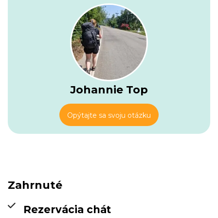
Po prestávke na občerstvenie na vrchole Skolio budete
nasledovať malebnú trasu cez oblasť známu ako Zonaria,
kde sú pusté skalné útvary hory Olymp úchvatne krásne.
Po 2-hodinovom zostupe dorazíte do útočiska Spilios
Agapitos, očarujúcej kamennej budovy, ktorá sa nachádza
na krásnom mieste, ktoré tvorí prirodzený balkón s
nadmorskou výškou 2 100 m. Toto útulné útočisko je
ideálnym miestom na relaxáciu a oddych. Neskôr večer sa
bude podávať večera.
Johannie Top
Opýtajte sa svoju otázku
Zahrnuté
Rezervácia chát