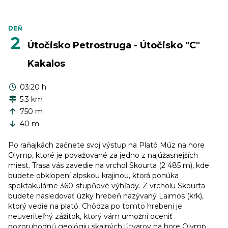
DEŇ
2
Útočisko Petrostruga - Útočisko "C"
Kakalos
03:20 h
5.3 km
750 m
40 m
Po raňajkách začnete svoj výstup na Plató Múz na hore
Olymp, ktoré je považované za jedno z najúžasnejších
miest. Trasa vás zavedie na vrchol Skourta (2 485 m), kde
budete obklopení alpskou krajinou, ktorá ponúka
spektakulárne 360-stupňové výhľady. Z vrcholu Skourta
budete nasledovať úzky hrebeň nazývaný Laimos (krk),
ktorý vedie na plató. Chôdza po tomto hrebeni je
neuveriteľný zážitok, ktorý vám umožní oceniť
pozoruhodnú geológiu skalných útvarov na hore Olymp.