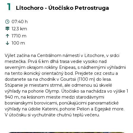
1
Litochoro - Útočisko Petrostruga
07:40 h
12.3 km
1710 m
100 m
Výlet začína na Centrálnom námestí v Litochore, v srdci
mestečka. Prvá 6 km dlhá trasa vedie vysoko nad
severným okrajom rokliny Enipeas, s nádhernými výhľadmi
na tento ikonický orientačný bod. Prejdete cez cestu a
dostanete sa na chodník v Gourtsii (1100 m) do lesa.
Stúpanie je miestami strmé, ale odmenou sú skvelé
výhľady na pohorie Olymp. Útočisko sa nachádza vo výške 1
940 m, na krásnom mieste medzi starodávnymi
bosnianskymi borovicami, ponúkajúcimi panoramatické
výhľady na údolie Katerini, pohorie Pelion a Egejské more.
V útočisku si vychutnáte chutnú teplú večeru.