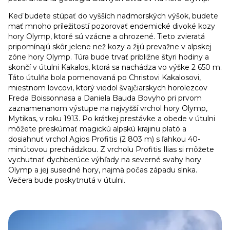
Keď budete stúpať do vyšších nadmorských výšok, budete
mať mnoho príležitostí pozorovať endemické divoké kozy
hory Olymp, ktoré sú vzácne a ohrozené. Tieto zvieratá
pripomínajú skôr jelene než kozy a žijú prevažne v alpskej
zóne hory Olymp. Túra bude trvať približne štyri hodiny a
skončí v útulni Kakalos, ktorá sa nachádza vo výške 2 650 m.
Táto útulňa bola pomenovaná po Christovi Kakalosovi,
miestnom lovcovi, ktorý viedol švajčiarskych horolezcov
Freda Boissonnasa a Daniela Bauda Bovyho pri prvom
zaznamenanom výstupe na najvyšší vrchol hory Olymp,
Mytikas, v roku 1913. Po krátkej prestávke a obede v útulni
môžete preskúmať magickú alpskú krajinu plató a
dosiahnuť vrchol Agios Profitis (2 803 m) s ľahkou 40-
minútovou prechádzkou. Z vrcholu Profitis Ilias si môžete
vychutnať dychberúce výhľady na severné svahy hory
Olymp a jej susedné hory, najmä počas západu slnka.
Večera bude poskytnutá v útulni.