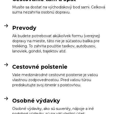
Musíte sa dostať na východiskový bod sami. Celková
suma nezahŕňa osobnú dopravu.
Prevody
Ak budete potrebovať akúkoľvek formu (verejnej)
dopravy na mieste, táto nie je súčasťou balíka pre
trekking. To zahŕňa použitie taxíkov, autobusov,
lanoviek, gondol, trajektov atď.
Cestovné poistenie
Vaše medzinárodné cestovné poistenie je vašou
vlastnou zodpovednosťou. Pred vašou túrou
prediskutujte svoj itinerár s poisťovňou.
Osobné výdavky
Osobné výdavky, ako sú suveníry, nápoje a iné
podobné výdavky, sú na váš vlastný účet.