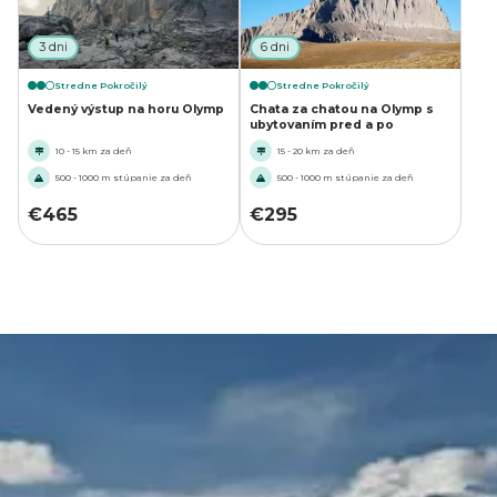
3 dni
6 dni
Stredne Pokročilý
Stredne Pokročilý
Vedený výstup na horu Olymp
Chata za chatou na Olymp s
ubytovaním pred a po
10 - 15 km za deň
15 - 20 km za deň
500 - 1000 m stúpanie za deň
500 - 1000 m stúpanie za deň
€
465
€
295