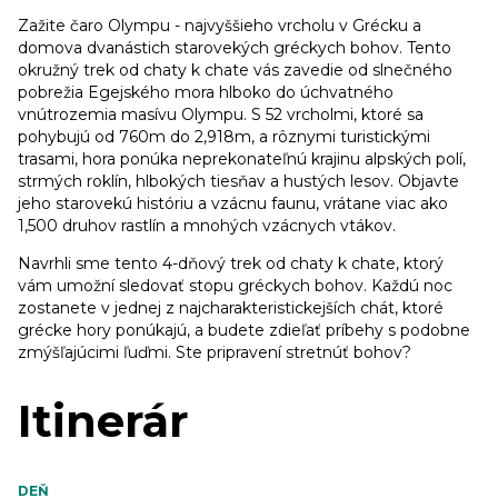
Zažite čaro Olympu - najvyššieho vrcholu v Grécku a
domova dvanástich starovekých gréckych bohov. Tento
okružný trek od chaty k chate vás zavedie od slnečného
pobrežia Egejského mora hlboko do úchvatného
vnútrozemia masívu Olympu. S 52 vrcholmi, ktoré sa
pohybujú od 760m do 2,918m, a rôznymi turistickými
trasami, hora ponúka neprekonateľnú krajinu alpských polí,
strmých roklín, hlbokých tiesňav a hustých lesov. Objavte
jeho starovekú históriu a vzácnu faunu, vrátane viac ako
1,500 druhov rastlín a mnohých vzácnych vtákov.
Navrhli sme tento 4-dňový trek od chaty k chate, ktorý
vám umožní sledovať stopu gréckych bohov. Každú noc
zostanete v jednej z najcharakteristickejších chát, ktoré
grécke hory ponúkajú, a budete zdieľať príbehy s podobne
zmýšľajúcimi ľuďmi. Ste pripravení stretnúť bohov?
Itinerár
DEŇ