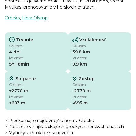
pobrežia Egejského mora. Trasy T3, 15–20 km/deň, vrchol
Mytikas, prenocovanie v horských chatách.
Grécko
,
Hora Olymp
Trvanie
Vzdialenosť
Celkom
Celkom
4 dni
39.8 km
Priemer
Priemer
5h 18min
9.9 km
Stúpanie
Zostup
Celkom
Celkom
+2770 m
-2770 m
Priemer
Priemer
+693 m
-693 m
> Preskúmajte najslávnejšiu horu v Grécku
> Zostaňte v najklasickejších gréckych horských chatách
> Mýtický zážitok bez sprievodcu