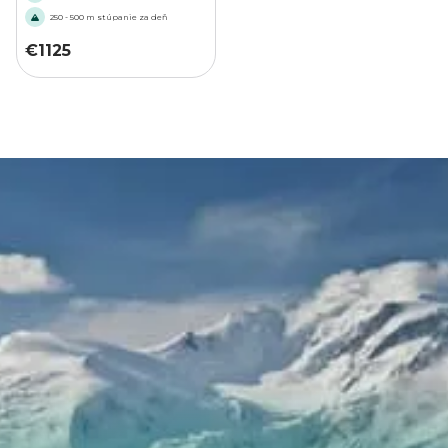
250 - 500 m stúpanie za deň
€
1125