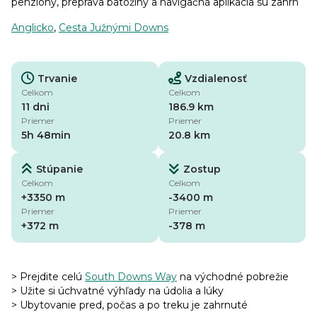
penzióny, preprava batožiny a navigačná aplikácia sú zahrn
Anglicko
,
Cesta Južnými Downs
Trvanie
Vzdialenosť
Celkom
Celkom
11 dni
186.9 km
Priemer
Priemer
5h 48min
20.8 km
Stúpanie
Zostup
Celkom
Celkom
+3350 m
-3400 m
Priemer
Priemer
+372 m
-378 m
> Prejdite celú
South Downs Way
na východné pobrežie
> Užite si úchvatné výhľady na údolia a lúky
> Ubytovanie pred, počas a po treku je zahrnuté