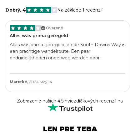
Dobrý
,
4
Na základe 1 recenzií
Overené
Alles was prima geregeld
Alles was prima geregeld, en de South Downs Way is
een prachtige wandelroute. Een paar
onduidelijkheden onderweg werden door
bookatrekking vlot opgelost, het contact via
WhatsApp was daarvoor erg handig. De
accommodaties waren, hoewel variërend tussen 3
Marieke,
2024 May 14
en 5 sterren, allemaal goed.
Zobrazenie našich 4,5 hviezdičkových recenzií na
LEN PRE TEBA