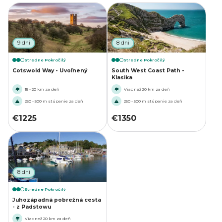
9 dni
8 dni
Stredne Pokročilý
Stredne Pokročilý
Cotswold Way - Uvoľnený
South West Coast Path -
Klasika
15 - 20 km za deň
Viac než 20 km za deň
250 - 500 m stúpanie za deň
250 - 500 m stúpanie za deň
€
1225
€
1350
8 dni
Stredne Pokročilý
Juhozápadná pobrežná cesta
- z Padstowu
Viac než 20 km za deň