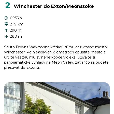
2
Winchester do Exton/Meonstoke
05:55 h
21.9 km
290 m
280 m
South Downs Way začína krátkou túrou cez krásne mesto
Winchester. Po niekoľkých kilometroch opustíte mesto a
určite vás zaujmú zvlnené kopce vidieka. Užívajte si
panoramatické výhľady na Meon Valley, zatiaľ čo sa budete
presúvať do Extonu.