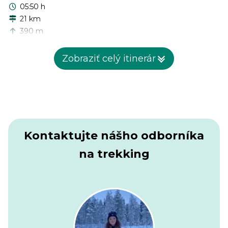
05:50 h
21 km
390 m
370 m
Zobraziť celý itinerár
Druhý deň bude pomerne ľahký deň turistiky, pretože
výškový rozdiel nie je veľmi významný. Prejdete okolo
niekoľkých kopcov, ako sú Salt Hill a Butser Hill. Butser Hill
je najvyšším bodom South Downs Way, ktorý má iba 270
metrov. Z tohto bodu váš výhľad dosiahne až na ostrov
Wight.
Kontaktujte nášho odborníka
na trekking