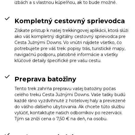
izbách a s vlastnou kúpeľňou, ak to bude možné.
Kompletný cestovný sprievodca
Získate prístup k našej trekkingovej aplikácii, ktorá slúži
ako váš kompletný digitálny cestovný sprievodca pre
Cesta Južnými Downs. Vo vnútri nájdete všetko, čo
potrebujete pre váš trek: popisy trás, turistické mapy,
navigačnú podporu, platobné informácie a všetky
kľúčové detaily špecifické pre vašu cestu.
Preprava batožiny
Tento trek zahŕňa prepravu vašej batožiny počas
celého treku Cesta Južnými Downs. Vaše tašky budú
každé ráno vyzdvihnuté z hotelovej haly a prevezené
do vášho ďalšieho ubytovania. Ak chcete túto službu
vylúčiť, kontaktujte našich odborníkov po rezervácii.
Tým sa zníži cena o 7,50 € na deň, na osobu.