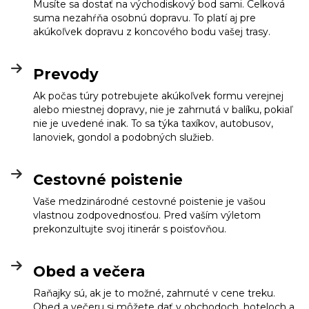
Musíte sa dostať na východiskový bod sami. Celková
suma nezahŕňa osobnú dopravu. To platí aj pre
akúkoľvek dopravu z koncového bodu vašej trasy.
Prevody
Ak počas túry potrebujete akúkoľvek formu verejnej
alebo miestnej dopravy, nie je zahrnutá v balíku, pokiaľ
nie je uvedené inak. To sa týka taxíkov, autobusov,
lanoviek, gondol a podobných služieb.
Cestovné poistenie
Vaše medzinárodné cestovné poistenie je vašou
vlastnou zodpovednosťou. Pred vaším výletom
prekonzultujte svoj itinerár s poisťovňou.
Obed a večera
Raňajky sú, ak je to možné, zahrnuté v cene treku.
Obed a večeru si môžete dať v obchodoch, hoteloch a