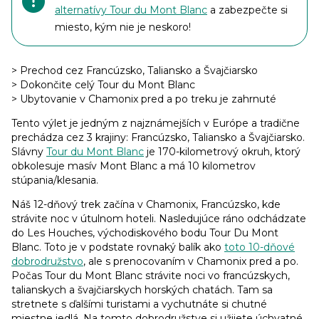
alternatívy Tour du Mont Blanc
a zabezpečte si
miesto, kým nie je neskoro!
> Prechod cez Francúzsko, Taliansko a Švajčiarsko
> Dokončite celý Tour du Mont Blanc
> Ubytovanie v Chamonix pred a po treku je zahrnuté
Tento výlet je jedným z najznámejších v Európe a tradične
prechádza cez 3 krajiny: Francúzsko, Taliansko a Švajčiarsko.
Slávny
Tour du Mont Blanc
je 170-kilometrový okruh, ktorý
obkolesuje masív Mont Blanc a má 10 kilometrov
stúpania/klesania.
Náš 12-dňový trek začína v Chamonix, Francúzsko, kde
strávite noc v útulnom hoteli. Nasledujúce ráno odchádzate
do Les Houches, východiskového bodu Tour Du Mont
Blanc. Toto je v podstate rovnaký balík ako
toto 10-dňové
dobrodružstvo
, ale s prenocovaním v Chamonix pred a po.
Počas Tour du Mont Blanc strávite noci vo francúzskych,
talianskych a švajčiarskych horských chatách. Tam sa
stretnete s ďalšími turistami a vychutnáte si chutné
miestne jedlá. Na tomto dobrodružstve si užijete úchvatné