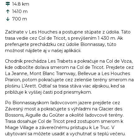
14.8 km
1410 m
700 m
Začínate v Les Houches a postupne stúpate z údolia. Táto
trasa vedie cez Col de Tricot, s prevýšením 1 430 m. Ak
preferujete prechádzku cez údolie Bionnassay, túto
možnosť nájdete aj v našej aplikácii.
Chodník prechádza Les Trabets a pokračuje na Col de Voza,
kde odbočíte doľava smerom na Col de Tricot. Prejdete cez
La Jeanne, Mont Blanc Tramway, Bellevue a Les Houches
Prarion, potom pokračujete cez zelenšie terény smerom na
plošinu L’Arett. Odtiaľ sa trasa stáva viac alpskou, keď sa
približuje k vyššej časti pod priesmykom.
Po Bionnassayskom ľadovcovom jazere prejdete cez
Závesný most a pokračujete s výhľadmi na Glacier des
Bossons, Aiguille du Goûter a okolité ľadovcové terény.
Trasa dosahuje Col de Tricot pred zostupom smerom k
Miage Village a záverečnému prístupu k Le Truc. V
ubytovaní sa môžete usadiť a vychutnať si teplú večeru.