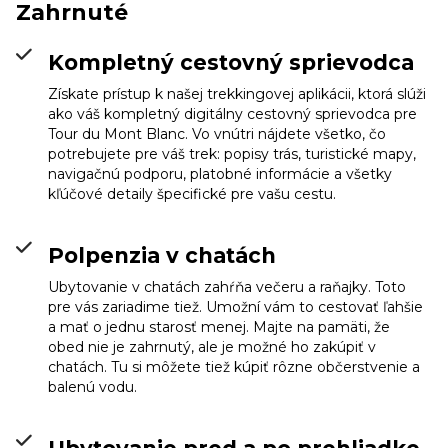
Zahrnuté
Kompletný cestovný sprievodca
Získate prístup k našej trekkingovej aplikácii, ktorá slúži
ako váš kompletný digitálny cestovný sprievodca pre
Tour du Mont Blanc. Vo vnútri nájdete všetko, čo
potrebujete pre váš trek: popisy trás, turistické mapy,
navigačnú podporu, platobné informácie a všetky
kľúčové detaily špecifické pre vašu cestu.
Polpenzia v chatách
Hotel Base Camp
Lodge (Bourg Saint
Ubytovanie v chatách zahŕňa večeru a raňajky. Toto
Maurice)
Info
pre vás zariadime tiež. Umožní vám to cestovať ľahšie
a mať o jednu starosť menej. Majte na pamäti, že
obed nie je zahrnutý, ale je možné ho zakúpiť v
chatách. Tu si môžete tiež kúpiť rôzne občerstvenie a
balenú vodu.