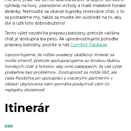
výhľady na hory, zasnežené vrcholy a malé malebné horské
dedinky. Nemusíte sa obávať logistiky rezervácie chát, o to
sa postaráme my, takže sa musíte len sústrediť na to, aby
ste si užili toto dobrodružstvo!
Tento výlet nezahŕňa prepravu batožiny, pretože väčšina
chát je dostupná iba pešo. Ak uprednostňujete pohodlie
prepravy batožiny, pozrite si náš
Comfort Package
.
Upozorňujeme, že nižšie uvedený ukážkový itinerár sa
môže zmeniť, pretože spolupracujeme so širokou škálou
horských chát a hotelov, aby sme zabezpečili, že váš výlet
prebehne bez problémov. Dostupnosť sa môže líšiť, ale
naša flexibilita pri spolupráci s viacerými partnermi v
oblasti ubytovania nám pomáha poskytnúť vám čo
najlepšiu skúsenosť.
Itinerár
DEŇ