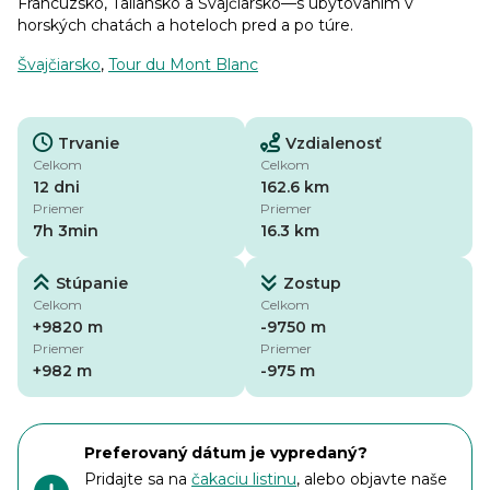
Francúzsko, Taliansko a Švajčiarsko—s ubytovaním v
horských chatách a hoteloch pred a po túre.
Švajčiarsko
,
Tour du Mont Blanc
Trvanie
Vzdialenosť
Celkom
Celkom
12 dni
162.6 km
Priemer
Priemer
7h 3min
16.3 km
Stúpanie
Zostup
Celkom
Celkom
+9820 m
-9750 m
Priemer
Priemer
+982 m
-975 m
Preferovaný dátum je vypredaný?
Pridajte sa na
čakaciu listinu
, alebo objavte naše