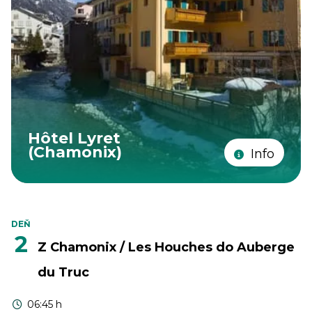
Hôtel Lyret
(Chamonix)
Info
DEŇ
2
Z Chamonix / Les Houches do Auberge
du Truc
06:45 h