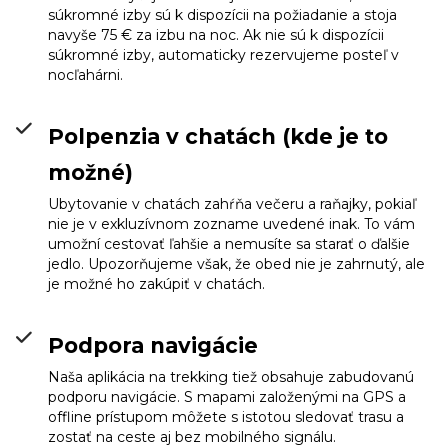
súkromné izby sú k dispozícii na požiadanie a stoja
navyše 75 € za izbu na noc. Ak nie sú k dispozícii
súkromné izby, automaticky rezervujeme posteľ v
nocľahárni.
Polpenzia v chatách (kde je to
možné)
Ubytovanie v chatách zahŕňa večeru a raňajky, pokiaľ
nie je v exkluzívnom zozname uvedené inak. To vám
umožní cestovať ľahšie a nemusíte sa starať o ďalšie
jedlo. Upozorňujeme však, že obed nie je zahrnutý, ale
je možné ho zakúpiť v chatách.
Podpora navigácie
Naša aplikácia na trekking tiež obsahuje zabudovanú
podporu navigácie. S mapami založenými na GPS a
offline prístupom môžete s istotou sledovať trasu a
zostať na ceste aj bez mobilného signálu.