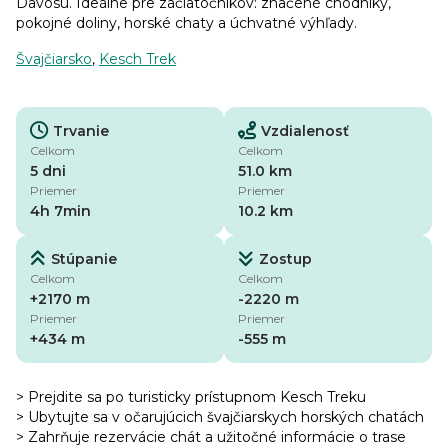
Davosu. Ideálne pre začiatočníkov: značené chodníky,
pokojné doliny, horské chaty a úchvatné výhľady.
Švajčiarsko
,
Kesch Trek
Trvanie
Vzdialenosť
Celkom
Celkom
5 dni
51.0 km
Priemer
Priemer
4h 7min
10.2 km
Stúpanie
Zostup
Celkom
Celkom
+2170 m
-2220 m
Priemer
Priemer
+434 m
-555 m
> Prejdite sa po turisticky prístupnom Kesch Treku
> Ubytujte sa v očarujúcich švajčiarskych horských chatách
> Zahrňuje rezervácie chát a užitočné informácie o trase