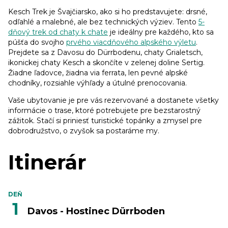
Kesch Trek je Švajčiarsko, ako si ho predstavujete: drsné,
odľahlé a malebné, ale bez technických výziev. Tento
5-
dňový trek od chaty k chate
je ideálny pre každého, kto sa
púšťa do svojho
prvého viacdňového alpského výletu
.
Prejdete sa z Davosu do Dürrbodenu, chaty Grialetsch,
ikonickej chaty Kesch a skončíte v zelenej doline Sertig.
Žiadne ľadovce, žiadna via ferrata, len pevné alpské
chodníky, rozsiahle výhľady a útulné prenocovania.
Vaše ubytovanie je pre vás rezervované a dostanete všetky
informácie o trase, ktoré potrebujete pre bezstarostný
zážitok. Stačí si priniesť turistické topánky a zmysel pre
dobrodružstvo, o zvyšok sa postaráme my.
Itinerár
DEŇ
1
Davos - Hostinec Dürrboden