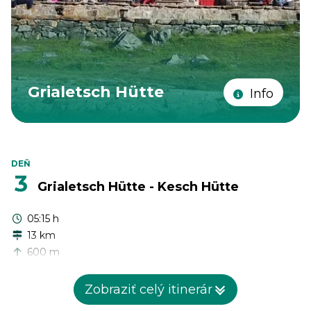
Grialetsch Hütte
Info
DEŇ
3
Grialetsch Hütte - Kesch Hütte
05:15 h
13 km
600 m
530 m
Zobraziť celý itinerár
Dnešná trasa vás zavedie cez priesmyk Scaletta, po časti