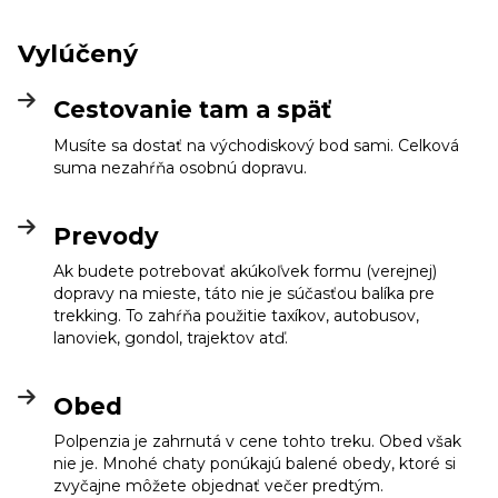
Vylúčený
Cestovanie tam a späť
Musíte sa dostať na východiskový bod sami. Celková
suma nezahŕňa osobnú dopravu.
Prevody
Ak budete potrebovať akúkoľvek formu (verejnej)
dopravy na mieste, táto nie je súčasťou balíka pre
trekking. To zahŕňa použitie taxíkov, autobusov,
lanoviek, gondol, trajektov atď.
Obed
Polpenzia je zahrnutá v cene tohto treku. Obed však
nie je. Mnohé chaty ponúkajú balené obedy, ktoré si
zvyčajne môžete objednať večer predtým.