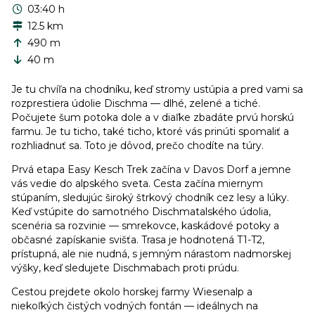
03:40 h
12.5 km
490 m
40 m
Je tu chvíľa na chodníku, keď stromy ustúpia a pred vami sa
rozprestiera údolie Dischma — dlhé, zelené a tiché.
Počujete šum potoka dole a v diaľke zbadáte prvú horskú
farmu. Je tu ticho, také ticho, ktoré vás prinúti spomaliť a
rozhliadnuť sa. Toto je dôvod, prečo chodíte na túry.
Prvá etapa Easy Kesch Trek začína v Davos Dorf a jemne
vás vedie do alpského sveta. Cesta začína miernym
stúpaním, sledujúc široký štrkový chodník cez lesy a lúky.
Keď vstúpite do samotného Dischmatalského údolia,
scenéria sa rozvinie — smrekovce, kaskádové potoky a
občasné zapískanie svišťa. Trasa je hodnotená T1-T2,
prístupná, ale nie nudná, s jemným nárastom nadmorskej
výšky, keď sledujete Dischmabach proti prúdu.
Cestou prejdete okolo horskej farmy Wiesenalp a
niekoľkých čistých vodných fontán — ideálnych na