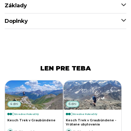
Základy
Doplnky
LEN PRE TEBA
4 dni
6 dni
Stredne Pokročilý
Stredne Pokročilý
Kesch Trek v Graubündene
Kesch Trek v Graubündene -
Vrátane ubytovania