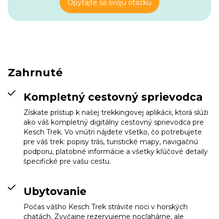
Opýtajte sa svoju otázku
Zahrnuté
Kompletný cestovný sprievodca
Kesch Hütte
Info
Získate prístup k našej trekkingovej aplikácii, ktorá slúži
ako váš kompletný digitálny cestovný sprievodca pre
Kesch Trek. Vo vnútri nájdete všetko, čo potrebujete
pre váš trek: popisy trás, turistické mapy, navigačnú
podporu, platobné informácie a všetky kľúčové detaily
špecifické pre vašu cestu.
Ubytovanie
Počas vášho Kesch Trek strávite noci v horských
chatách. Zvyčajne rezervujeme nocľahárne, ale