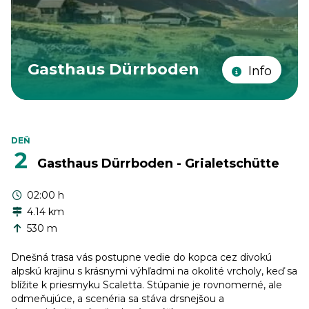
Gasthaus Dürrboden
Info
DEŇ
2
Gasthaus Dürrboden - Grialetschütte
02:00 h
4.14 km
530 m
Dnešná trasa vás postupne vedie do kopca cez divokú
alpskú krajinu s krásnymi výhľadmi na okolité vrcholy, keď sa
blížite k priesmyku Scaletta. Stúpanie je rovnomerné, ale
odmeňujúce, a scenéria sa stáva drsnejšou a