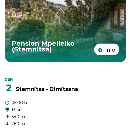
Pension Mpelleiko
(Stemnitsa)
Info
DEŇ
2
Stemnitsa - Dimitsana
05:00 h
13 km
640 m
760 m