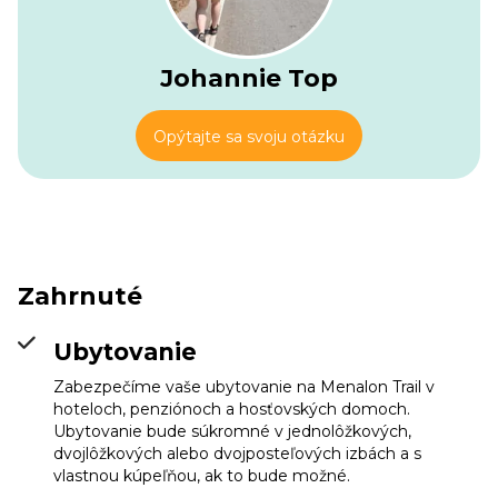
Johannie Top
Opýtajte sa svoju otázku
Zahrnuté
Ubytovanie
Zabezpečíme vaše ubytovanie na Menalon Trail v
hoteloch, penziónoch a hosťovských domoch.
Pension Guesthouse
Ubytovanie bude súkromné v jednolôžkových,
Teloni (Vytina)
dvojlôžkových alebo dvojposteľových izbách a s
Info
vlastnou kúpeľňou, ak to bude možné.