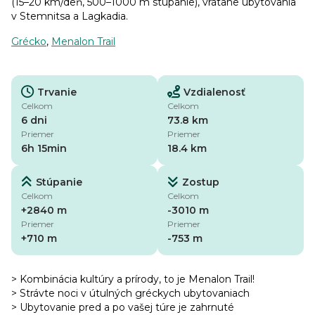
(15–20 km/deň, 500–1000 m stúpanie), vrátane ubytovania
v Stemnitsa a Lagkadia.
Grécko
,
Menalon Trail
Trvanie
Vzdialenosť
Celkom
Celkom
6 dni
73.8 km
Priemer
Priemer
6h 15min
18.4 km
Stúpanie
Zostup
Celkom
Celkom
+2840 m
-3010 m
Priemer
Priemer
+710 m
-753 m
> Kombinácia kultúry a prírody, to je Menalon Trail!
> Strávte noci v útulných gréckych ubytovaniach
> Ubytovanie pred a po vašej túre je zahrnuté