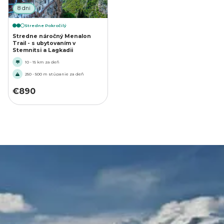
8 dni
Stredne Pokročilý
Stredne náročný Menalon
Trail - s ubytovaním v
Stemnitsi a Lagkadii
10 - 15 km za deň
250 - 500 m stúpanie za deň
€
890