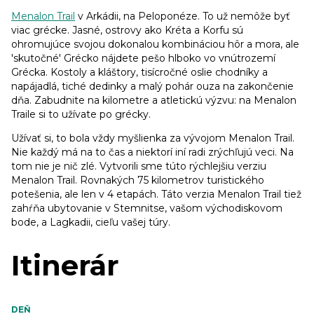
Menalon Trail
v Arkádii, na Peloponéze. To už nemôže byť
viac grécke. Jasné, ostrovy ako Kréta a Korfu sú
ohromujúce svojou dokonalou kombináciou hôr a mora, ale
'skutočné' Grécko nájdete pešo hlboko vo vnútrozemí
Grécka. Kostoly a kláštory, tisícročné oslie chodníky a
napájadlá, tiché dedinky a malý pohár ouza na zakončenie
dňa. Zabudnite na kilometre a atletickú výzvu: na Menalon
Traile si to užívate po grécky.
Užívať si, to bola vždy myšlienka za vývojom Menalon Trail.
Nie každý má na to čas a niektorí iní radi zrýchľujú veci. Na
tom nie je nič zlé. Vytvorili sme túto rýchlejšiu verziu
Menalon Trail. Rovnakých 75 kilometrov turistického
potešenia, ale len v 4 etapách. Táto verzia Menalon Trail tiež
zahŕňa ubytovanie v Stemnitse, vašom východiskovom
bode, a Lagkadii, cieľu vašej túry.
Itinerár
DEŇ