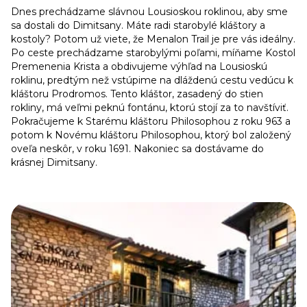
Dnes prechádzame slávnou Lousioskou roklinou, aby sme
sa dostali do Dimitsany. Máte radi starobylé kláštory a
kostoly? Potom už viete, že Menalon Trail je pre vás ideálny.
Po ceste prechádzame starobylými poľami, míňame Kostol
Premenenia Krista a obdivujeme výhľad na Lousioskú
roklinu, predtým než vstúpime na dláždenú cestu vedúcu k
kláštoru Prodromos. Tento kláštor, zasadený do stien
rokliny, má veľmi peknú fontánu, ktorú stojí za to navštíviť.
Pokračujeme k Starému kláštoru Philosophou z roku 963 a
potom k Novému kláštoru Philosophou, ktorý bol založený
oveľa neskôr, v roku 1691. Nakoniec sa dostávame do
krásnej Dimitsany.